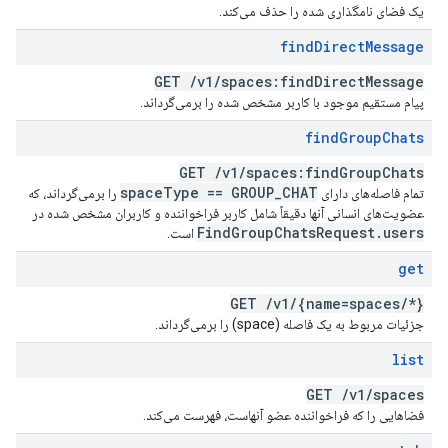
یک فضای نامگذاری شده را حذف می‌کند.
find
Direct
Message
GET
/
v1
/
spaces:find
Direct
Message
پیام مستقیم موجود با کاربر مشخص شده را برمی‌گرداند.
find
Group
Chats
GET
/
v1
/
spaces:find
Group
Chats
space
Type == GROUP
_
CHAT
تمام فاصله‌های دارای
را برمی‌گرداند، که
عضویت‌های انسانی آنها دقیقاً شامل کاربر فراخواننده و کاربران مشخص شده در
Find
Group
Chats
Request
.
users
است.
get
GET
/
v1
/
{name=spaces
/
*}
جزئیات مربوط به یک فاصله (space) را برمی‌گرداند.
list
GET
/
v1
/
spaces
فضاهایی را که فراخواننده عضو آنهاست، فهرست می‌کند.