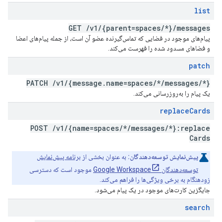
list
GET
/
v1
/
{parent=spaces
/
*}
/
messages
پیام‌های موجود در فضایی که تماس‌گیرنده عضو آن است، از جمله پیام‌های اعضا
و فضاهای مسدود شده را فهرست می‌کند.
patch
PATCH
/
v1
/
{message
.
name=spaces
/
*
/
messages
/
*}
یک پیام را به‌روزرسانی می‌کند.
replace
Cards
POST
/
v1
/
{name=spaces
/
*
/
messages
/
*}:replace
Cards
پیش‌نمایش توسعه‌دهندگان:
به عنوان بخشی از
برنامه پیش‌نمایش
توسعه‌دهندگان Google Workspace
موجود است که دسترسی
زودهنگام به برخی ویژگی‌ها را فراهم می‌کند.
جایگزین کارت‌های موجود در یک پیام می‌شود.
search