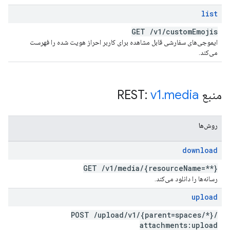
list
GET
/
v1
/
custom
Emojis
ایموجی‌های سفارشی قابل مشاهده برای کاربر احراز هویت شده را فهرست
می‌کند.
منبع REST:
media
.
v1
روش‌ها
download
GET
/
v1
/
media
/
{resource
Name=**}
رسانه‌ها را دانلود می‌کند.
upload
POST
/
upload
/
v1
/
{parent=spaces
/
*}
/
attachments:upload