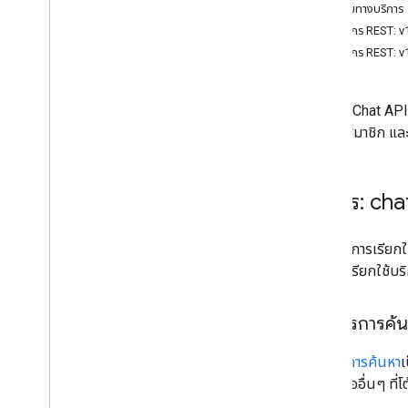
ปลายทางบริการ
สมาชิกพื้นที่ทํางาน
ทรัพยากร REST: 
spaces
.
message
Pins
ทรัพยากร REST: v
ข้อความพื้นที่
การเว้นวรรคข้อความ
Spaces
.
messages
.
reactions
Google Chat API 
spaces
.
space
Events
ทำงาน สมาชิก แล
users
.
availability
users
.
sections
users
.
sections
.
items
บริการ: cha
users
.
spaces
users
.
spaces
.
space
Notification
Setting
หากต้องการเรียกใช
users
.
spaces
.
threads
เองเพื่อเรียกใช้บริ
ประเภท
เอกสารการค้
App
Command
Type
รายการแอปของ Chat
App
เอกสารการค้นหา
เ
ประเภทเหตุการณ์ในกล่องโต้ตอบ
เครื่องมืออื่นๆ ท
การอ้างอิงข้อมูล