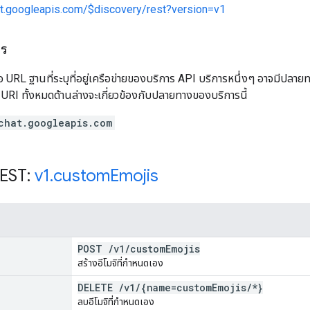
at.googleapis.com/$discovery/rest?version=v1
าร
อ URL ฐานที่ระบุที่อยู่เครือข่ายของบริการ API บริการหนึ่งๆ อาจมีปล
ะ URI ทั้งหมดด้านล่างจะเกี่ยวข้องกับปลายทางของบริการนี้
chat.googleapis.com
REST:
v1
.
custom
Emojis
POST
/
v1
/
custom
Emojis
สร้างอีโมจิที่กำหนดเอง
DELETE
/
v1
/
{name=custom
Emojis
/
*}
ลบอีโมจิที่กำหนดเอง