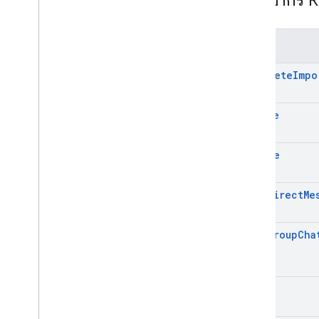
เมธอด
complete
Impo
create
delete
find
Direct
Me
find
Group
Cha
get