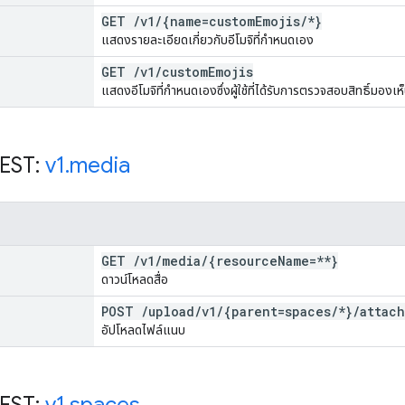
GET
/
v1
/
{name=custom
Emojis
/
*}
แสดงรายละเอียดเกี่ยวกับอีโมจิที่กำหนดเอง
GET
/
v1
/
custom
Emojis
แสดงอีโมจิที่กำหนดเองซึ่งผู้ใช้ที่ได้รับการตรวจสอบสิทธิ์มองเห็
REST:
v1
.
media
GET
/
v1
/
media
/
{resource
Name=**}
ดาวน์โหลดสื่อ
POST
/
upload
/
v1
/
{parent=spaces
/
*}
/
attac
อัปโหลดไฟล์แนบ
REST:
v1
.
spaces