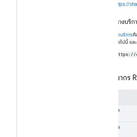
อีโมจิ
https://ch
กิจกรรม
ประเภทกิจกรรม
ปลายทางบริก
แอปโฮสต์
Section
Item
ปลายทางบริการ
คื
ผู้ใช้
บริการต่อไปนี้ แล
ขีดจำกัดและโควต้า
https://
ทรัพยากร 
เมธอด
create
delete