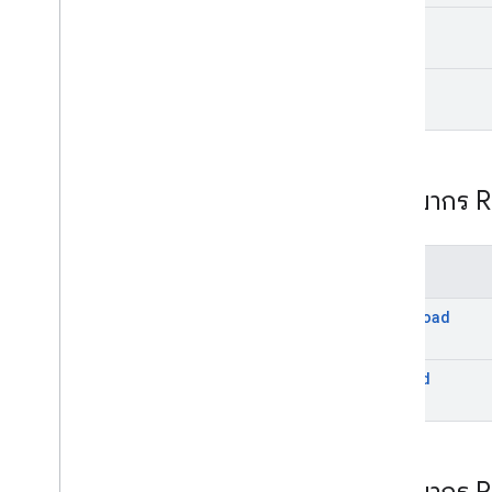
get
list
ทรัพยากร 
เมธอด
download
upload
ทรัพยากร 