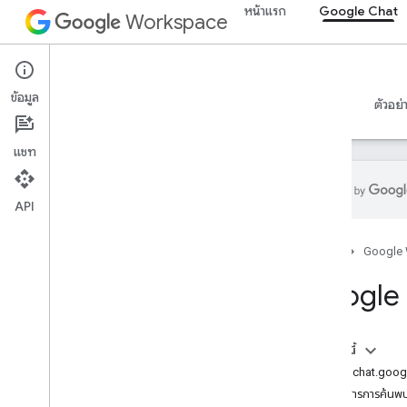
หน้าแรก
Google Chat
Workspace
Google Chat
ข้อมูล
ภาพรวม
คำแนะนำ
ข้อมูลอ้างอิง
เซิร์ฟเวอร์ MCP
ตัวอย่
แชท
API
ภาพรวม
หน้าแรก
Google
การอ้างอิง RPC
ข้อมูลอ้างอิง REST
Google 
ภาพรวม
ทรัพยากรของ REST
ในหน้านี้
custom
Emojis
บริการ: chat.goo
สื่อ
เอกสารการค้นพ
Space