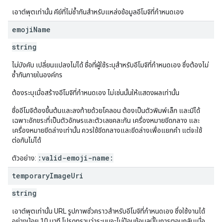
เอาต์พุตเท่านั้น คีย์ที่ไม่ซ้ำกันสำหรับแหล่งข้อมูลอีโมจิที่กำหนดเอง
emoji
Name
string
ไม่บังคับ เปลี่ยนแปลงไม่ได้ ชื่อที่ผู้ใช้ระบุสำหรับอีโมจิที่กำหนดเอง ซึ่งต้องไม่
ซ้ำกันภายในองค์กร
ต้องระบุเมื่อสร้างอีโมจิที่กำหนดเอง ไม่เช่นนั้นให้แสดงผลเท่านั้น
ชื่ออีโมจิต้องขึ้นต้นและลงท้ายด้วยโคลอน ต้องเป็นตัวพิมพ์เล็ก และมีได้
เฉพาะอักขระที่เป็นตัวอักษรและตัวเลขคละกัน เครื่องหมายขีดกลาง และ
เครื่องหมายขีดล่างเท่านั้น ควรใช้ขีดกลางและขีดล่างเพื่อแยกคำ แต่จะใช้
ต่อกันไม่ได้
:valid-emoji-name:
ตัวอย่าง:
temporary
Image
Uri
string
เอาต์พุตเท่านั้น URL รูปภาพชั่วคราวสำหรับอีโมจิที่กำหนดเอง ซึ่งใช้งานได้
อย่างน้อย 10 นาที โปรดทราบว่าระบบจะไม่ป้อนข้อมูลนี้ในการตอบกลับเมื่อ