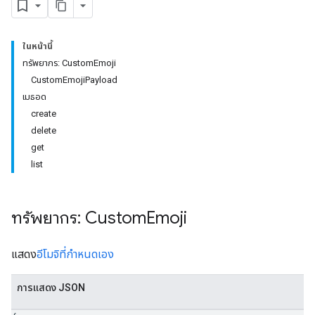
ในหน้านี้
ทรัพยากร: CustomEmoji
CustomEmojiPayload
เมธอด
create
delete
get
list
ทรัพยากร: Custom
Emoji
แสดง
อีโมจิที่กำหนดเอง
การแสดง JSON