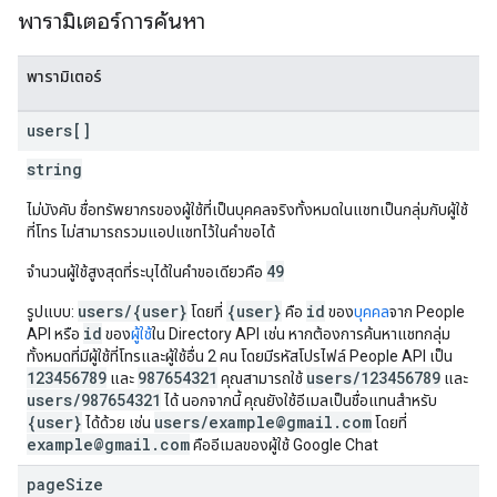
พารามิเตอร์การค้นหา
พารามิเตอร์
users[]
string
ไม่บังคับ ชื่อทรัพยากรของผู้ใช้ที่เป็นบุคคลจริงทั้งหมดในแชทเป็นกลุ่มกับผู้ใช้
ที่โทร ไม่สามารถรวมแอปแชทไว้ในคำขอได้
49
จำนวนผู้ใช้สูงสุดที่ระบุได้ในคำขอเดียวคือ
users/{user}
{user}
id
รูปแบบ:
โดยที่
คือ
ของ
บุคคล
จาก People
id
API หรือ
ของ
ผู้ใช้
ใน Directory API เช่น หากต้องการค้นหาแชทกลุ่ม
ทั้งหมดที่มีผู้ใช้ที่โทรและผู้ใช้อื่น 2 คน โดยมีรหัสโปรไฟล์ People API เป็น
123456789
987654321
users/123456789
และ
คุณสามารถใช้
และ
users/987654321
ได้ นอกจากนี้ คุณยังใช้อีเมลเป็นชื่อแทนสำหรับ
{user}
users/example@gmail.com
ได้ด้วย เช่น
โดยที่
example@gmail.com
คืออีเมลของผู้ใช้ Google Chat
page
Size