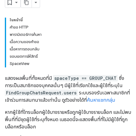
ในหน้านี้
คำขอ HTTP
พารามิเตอร์การค้นหา
เนื้อความของคำขอ
เนื้อหาการตอบกลับ
ขอบเขตการให้สิทธิ์
SpaceView
แสดงผลพื้นที่ทั้งหมดที่มี
spaceType == GROUP_CHAT
ซึ่ง
การเป็นสมาชิกของบุคคลนั้นๆ มีผู้ใช้ที่เรียกใช้และผู้ใช้ที่ระบุใน
FindGroupChatsRequest.users
ระบบรองรับเฉพาะสมาชิกที่
เข้าร่วมการสนทนาแล้วเท่านั้น ดูตัวอย่างได้ที่
ค้นหาแชทกลุ่ม
หากผู้ใช้ที่โทรบล็อกผู้ใช้บางรายหรือถูกผู้ใช้บางรายบล็อก และไม่พบ
พื้นที่ที่มีชุดผู้ใช้ที่ระบุทั้งหมด เมธอดนี้จะแสดงพื้นที่ที่ไม่มีผู้ใช้ที่ถูก
บล็อกหรือบล็อก