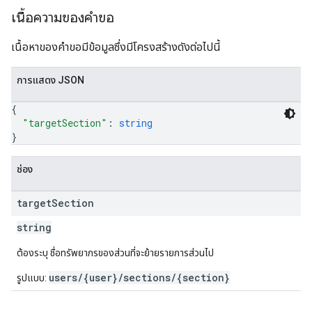
เนื้อความของคำขอ
เนื้อหาของคำขอมีข้อมูลซึ่งมีโครงสร้างดังต่อไปนี้
การแสดง JSON
{
"targetSection"
: 
string
}
ช่อง
target
Section
string
ต้องระบุ ชื่อทรัพยากรของส่วนที่จะย้ายรายการส่วนไป
users/{user}/sections/{section}
รูปแบบ: