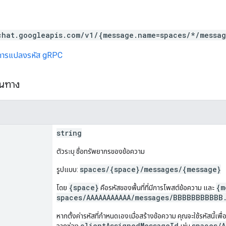
chat.googleapis.com/v1/{message.name=spaces/*/messa
การแปลงรหัส gRPC
้นทาง
string
ตัวระบุ ชื่อทรัพยากรของข้อความ
spaces/{space}/messages/{message}
รูปแบบ:
{space}
{m
โดย
คือรหัสของพื้นที่ที่มีการโพสต์ข้อความ และ
spaces/AAAAAAAAAAA/messages/BBBBBBBBBBB
หากตั้งค่ารหัสที่กำหนดเองเมื่อสร้างข้อความ คุณจะใช้รหัสนี้เพ
clientAssignedMessageId
spaces/A
จากช่อง
เช่น