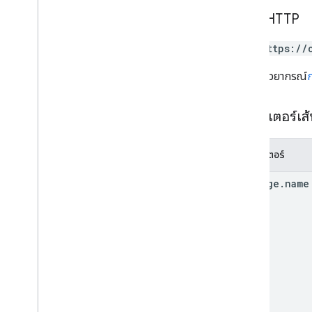
users
.
spaces
.
space
Notification
คำขอ HTTP
Setting
users
.
spaces
.
threads
PUT https://
ประเภท
URL ใช้ไวยากรณ์
App
Command
Type
รายการแอปของ Chat
App
พารามิเตอร์เส
ประเภทเหตุการณ์ในกล่องโต้ตอบ
การอ้างอิงข้อมูล
อีโมจิ
พารามิเตอร์
กิจกรรม
message
.
name
ประเภทกิจกรรม
แอปโฮสต์
Section
Item
ผู้ใช้
ขีดจำกัดและโควต้า