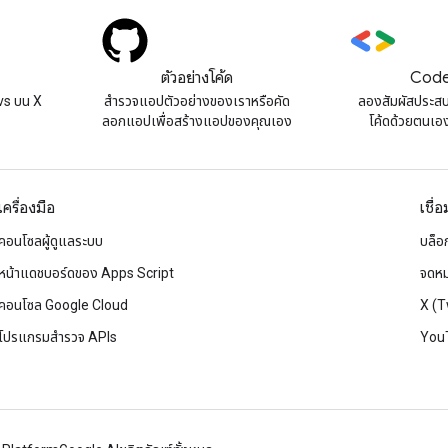
ตัวอย่างโค้ด
Code
s บน X
สํารวจแอปตัวอย่างของเราหรือคัด
ลองสัมผัสประส
ลอกแอปเพื่อสร้างแอปของคุณเอง
โค้ดด้วยตนเองท
เครื่องมือ
เชื่
คอนโซลผู้ดูแลระบบ
บล็อ
หน้าแดชบอร์ดของ Apps Script
จดหม
คอนโซล Google Cloud
X (T
โปรแกรมสำรวจ APIs
You