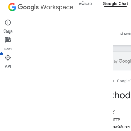
หน้าแรก
Google Chat
Workspace
Google Chat
ข้อมูล
ภาพรวม
คำแนะนำ
ข้อมูลอ้างอิง
เซิร์ฟเวอร์ MCP
ตัวอย่
แชท
API
ภาพรวม
หน้าแรก
Google
การอ้างอิง RPC
ข้อมูลอ้างอิง REST
Method:
ภาพรวม
ทรัพยากรของ REST
ในหน้านี้
custom
Emojis
คำขอ HTTP
สื่อ
พารามิเตอร์เส้นทาง
Space