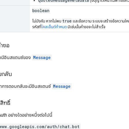
quotedMessageMetadata
(อนุญาตให้นำเฉพาะข้อค
boolean
true
ไม่บังคับ หากไม่พบ
และข้อความ ระบบจะสร้างข้อความให
รหัสที่
ไคลเอ็นต์กำหนด
มิเช่นนั้นคำขอจะไม่สำเร็จ
คำขอ
อมีอินสแตนซ์ของ
Message
บกลับ
อหาการตอบกลับจะมีอินสแตนซ์
Message
ิทธิ์
th อย่างใดอย่างหนึ่งต่อไปนี้
www.googleapis.com/auth/chat.bot