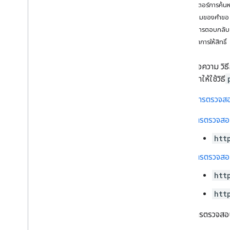
พารามิเตอร์การค้น
สมาชิกพื้นที่ทํางาน
เนื้อความของคำขอ
spaces
.
message
Pins
เนื้อหาการตอบกลับ
ข้อความพื้นที่
ขอบเขตการให้สิทธิ์
ภาพรวม
สร้าง
อัปเดตข้อความ วิธ
ลบ
ขอแนะนำให้ใช้วิธี
ดาวน์โหลด
ลิสต์
รองรับ
การตรวจสอบ
แพตช์
replace
Cards
การตรวจสอบ
ค้นหา
htt
อัปเดต
การเว้นวรรคข้อความ
การตรวจสอบส
Spaces
.
messages
.
reactions
htt
spaces
.
space
Events
users
.
availability
htt
users
.
sections
เมื่อใช้การตรวจสอ
users
.
sections
.
items
users
.
spaces