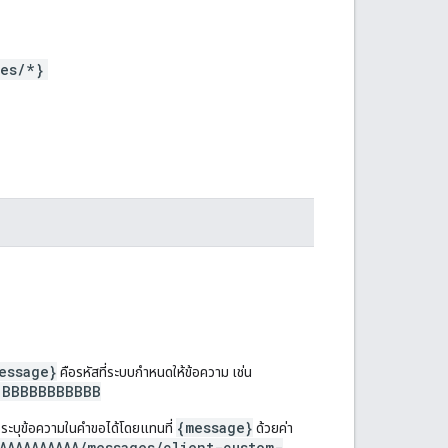
ges/*}
essage}
คือรหัสที่ระบบกำหนดให้ข้อความ เช่น
.BBBBBBBBBBB
{message}
ื่อระบุข้อความในคำขอได้โดยแทนที่
ด้วยค่า
AAAAAAAAAA/messages/client-custom-