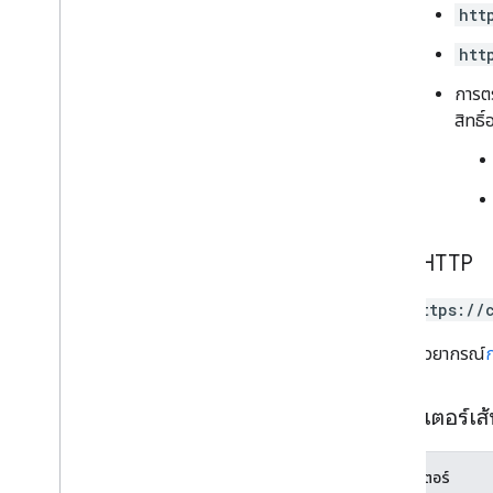
htt
ประเภท
htt
App
Command
Type
รายการแอปของ Chat
App
การตร
ประเภทเหตุการณ์ในกล่องโต้ตอบ
สิทธิ
การอ้างอิงข้อมูล
อีโมจิ
กิจกรรม
ประเภทกิจกรรม
แอปโฮสต์
คำขอ HTTP
Section
Item
ผู้ใช้
GET https://
ขีดจำกัดและโควต้า
URL ใช้ไวยากรณ์
พารามิเตอร์เส
พารามิเตอร์