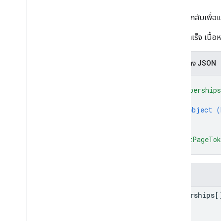
การตอบกลับเพื่อ
หากทำสำเร็จ เนื้อห
การแสดง JSON
{
"membership
{
object (
}
]
,
"nextPageTo
}
ช่อง
memberships[