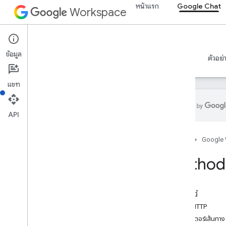
หน้าแรก
Google Chat
Workspace
Google Chat
ข้อมูล
ภาพรวม
คำแนะนำ
ข้อมูลอ้างอิง
เซิร์ฟเวอร์ MCP
ตัวอย่
แชท
API
ภาพรวม
หน้าแรก
Google
การอ้างอิง RPC
ข้อมูลอ้างอิง REST
Method:
ภาพรวม
ทรัพยากรของ REST
ในหน้านี้
custom
Emojis
คำขอ HTTP
สื่อ
พารามิเตอร์เส้นทาง
Space