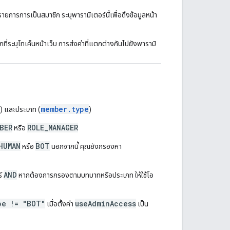
รายการการเป็นสมาชิก ระบุพารามิเตอร์นี้เพื่อดึงข้อมูลหน้า
กที่ระบุโทเค็นหน้าเว็บ การส่งค่าที่แตกต่างกันไปยังพารามิ
member.type
) และประเภท (
)
BER
ROLE_MANAGER
หรือ
HUMAN
BOT
หรือ
นอกจากนี้ คุณยังกรองหา
AND
ร์
หากต้องการกรองตามบทบาทหรือประเภท ให้ใช้โอ
pe != "BOT"
useAdminAccess
เมื่อตั้งค่า
เป็น