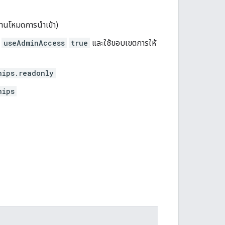
งานโหมดการนำเข้า)
์
useAdminAccess
true
และใช้ขอบเขตการให้
hips.readonly
hips