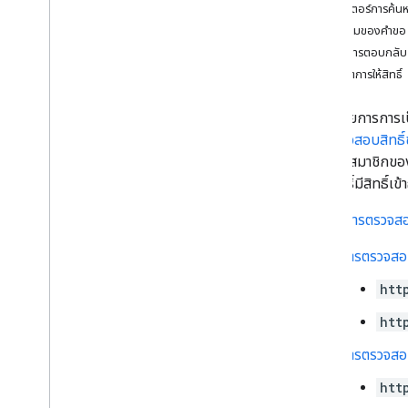
พารามิเตอร์การค้น
สมาชิกพื้นที่ทํางาน
เนื้อความของคำขอ
ภาพรวม
เนื้อหาการตอบกลับ
สร้าง
ขอบเขตการให้สิทธิ์
ลบ
ดาวน์โหลด
แสดงรายการการเป็น
ลิสต์
การตรวจสอบสิทธิ
แพตช์
การเป็นสมาชิกขอ
spaces
.
message
Pins
สอบสิทธิ์มีสิทธิ์เข้
ข้อความพื้นที่
การเว้นวรรคข้อความ
รองรับ
การตรวจสอบ
Spaces
.
messages
.
reactions
spaces
.
space
Events
การตรวจสอบ
users
.
availability
htt
users
.
sections
users
.
sections
.
items
htt
users
.
spaces
การตรวจสอบส
users
.
spaces
.
space
Notification
Setting
htt
users
.
spaces
.
threads