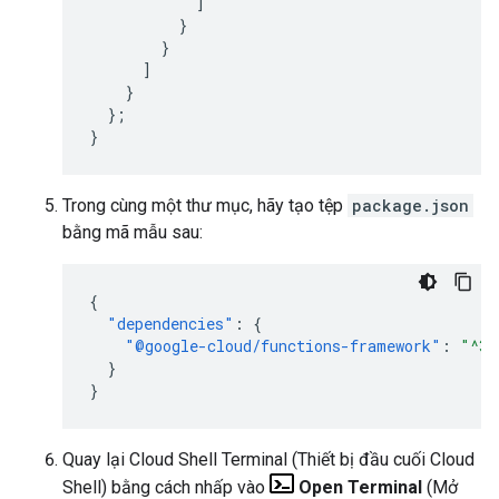
]
}
}
]
}
};
}
Trong cùng một thư mục, hãy tạo tệp
package.json
bằng mã mẫu sau:
{
"dependencies"
:
{
"@google-cloud/functions-framework"
:
"^3.
}
}
Quay lại Cloud Shell Terminal (Thiết bị đầu cuối Cloud
Shell) bằng cách nhấp vào
Open Terminal
(Mở