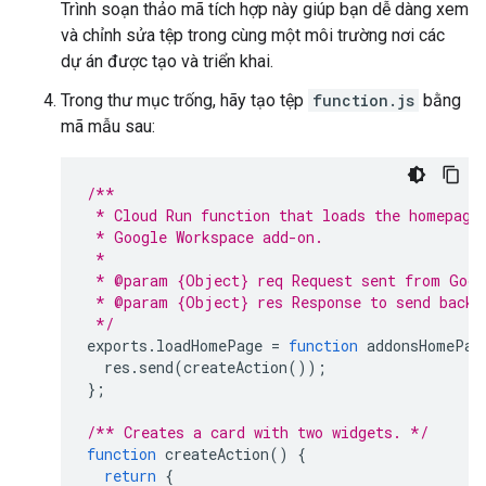
Trình soạn thảo mã tích hợp này giúp bạn dễ dàng xem
và chỉnh sửa tệp trong cùng một môi trường nơi các
dự án được tạo và triển khai.
Trong thư mục trống, hãy tạo tệp
function.js
bằng
mã mẫu sau:
/**
 * Cloud Run function that loads the homepage
 * Google Workspace add-on.
 *
 * @param {Object} req Request sent from Goog
 * @param {Object} res Response to send back
 */
exports
.
loadHomePage
=
function
addonsHomePag
res
.
send
(
createAction
());
};
/** Creates a card with two widgets. */
function
createAction
()
{
return
{