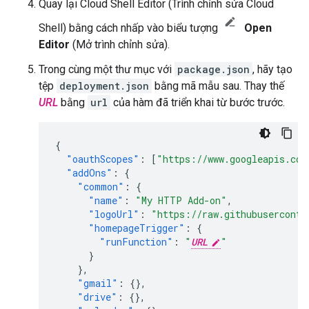
Quay lại Cloud Shell Editor (Trình chỉnh sửa Cloud
Shell) bằng cách nhấp vào biểu tượng
Open
Editor
(Mở trình chỉnh sửa).
Trong cùng một thư mục với
package.json
, hãy tạo
tệp
deployment.json
bằng mã mẫu sau. Thay thế
URL
bằng
url
của hàm đã triển khai từ bước trước.
{
"oauthScopes"
:
[
"https://www.googleapis.com
"addOns"
:
{
"common"
:
{
"name"
:
"My HTTP Add-on"
,
"logoUrl"
:
"https://raw.githubuserconte
"homepageTrigger"
:
{
"runFunction"
:
"
URL
"
}
},
"gmail"
:
{},
"drive"
:
{},