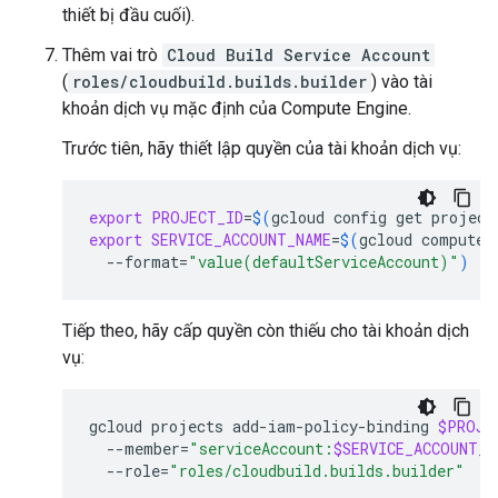
thiết bị đầu cuối).
Thêm vai trò
Cloud Build Service Account
(
roles/cloudbuild.builds.builder
) vào tài
khoản dịch vụ mặc định của Compute Engine.
Trước tiên, hãy thiết lập quyền của tài khoản dịch vụ:
export
PROJECT_ID
=
$(
gcloud
config
get
project
export
SERVICE_ACCOUNT_NAME
=
$(
gcloud
compute
--format
=
"value(defaultServiceAccount)"
)
Tiếp theo, hãy cấp quyền còn thiếu cho tài khoản dịch
vụ:
gcloud
projects
add-iam-policy-binding
$PROJE
--member
=
"serviceAccount:
$SERVICE_ACCOUNT_N
--role
=
"roles/cloudbuild.builds.builder"