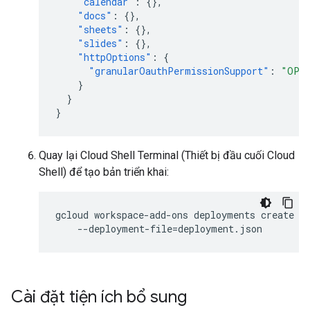
"calendar"
:
{},
"docs"
:
{},
"sheets"
:
{},
"slides"
:
{},
"httpOptions"
:
{
"granularOauthPermissionSupport"
:
"OPT
}
}
}
Quay lại Cloud Shell Terminal (Thiết bị đầu cuối Cloud
Shell) để tạo bản triển khai:
gcloud
workspace-add-ons
deployments
create
q
--deployment-file
=
Cài đặt tiện ích bổ sung