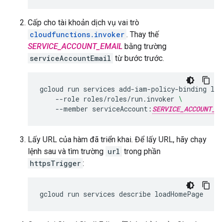
Cấp cho tài khoản dịch vụ vai trò
cloudfunctions.invoker
. Thay thế
SERVICE_ACCOUNT_EMAIL
bằng trường
serviceAccountEmail
từ bước trước.
gcloud
run
services
add-iam-policy-binding
lo
--role
roles/roles/run.invoker
\
--member
serviceAccount:
SERVICE_ACCOUNT_E
Lấy URL của hàm đã triển khai. Để lấy URL, hãy chạy
lệnh sau và tìm trường
url
trong phần
httpsTrigger
:
gcloud
run
services
describe