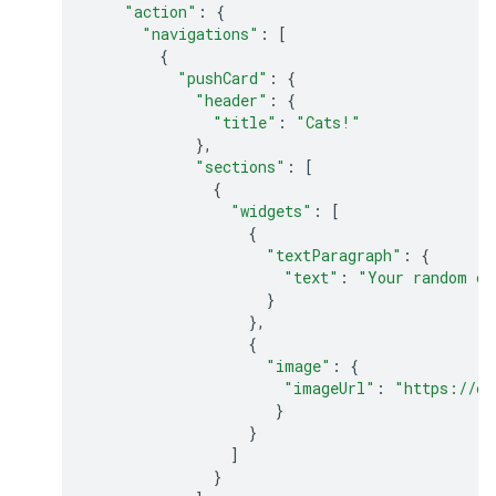
"action"
:
{
"navigations"
:
[
{
"pushCard"
:
{
"header"
:
{
"title"
:
"Cats!"
},
"sections"
:
[
{
"widgets"
:
[
{
"textParagraph"
:
{
"text"
:
"Your random ca
}
},
{
"image"
:
{
"imageUrl"
:
"https://ca
}
}
]
}