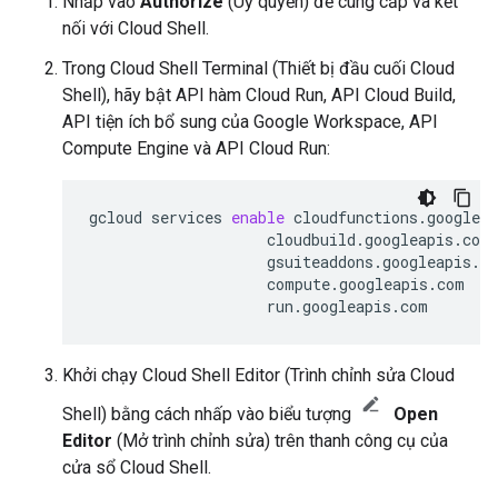
Nhấp vào
Authorize
(Uỷ quyền) để cung cấp và kết
nối với Cloud Shell.
Trong Cloud Shell Terminal (Thiết bị đầu cuối Cloud
Shell), hãy bật API hàm Cloud Run, API Cloud Build,
API tiện ích bổ sung của Google Workspace, API
Compute Engine và API Cloud Run:
gcloud
services
enable
cloudfunctions.googlea
cloudbuild.googleapis.com
gsuiteaddons.googleapis.c
compute.googleapis.com
\
Khởi chạy Cloud Shell Editor (Trình chỉnh sửa Cloud
Shell) bằng cách nhấp vào biểu tượng
Open
Editor
(Mở trình chỉnh sửa) trên thanh công cụ của
cửa sổ Cloud Shell.