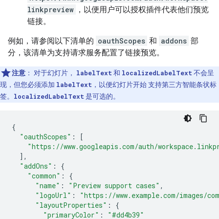
linkpreview
，以便用户可以授权插件代表他们预览
链接。
例如，请参阅以下清单的
oauthScopes
和
addons
部
分，该清单为支持请求服务配置了链接预览。
注意
：
对于幻灯片，
labelText
和
localizedLabelText
不会呈
现，但您必须添加
labelText
，以便幻灯片开始 支持第三方智能条状标
签。
localizedLabelText
是可选的。
{
"oauthScopes"
:
[
"https://www.googleapis.com/auth/workspace.linkp
],
"addOns"
:
{
"common"
:
{
"name"
:
"Preview support cases"
,
"logoUrl"
:
"https://www.example.com/images/com
"layoutProperties"
:
{
"primaryColor"
:
"#dd4b39"