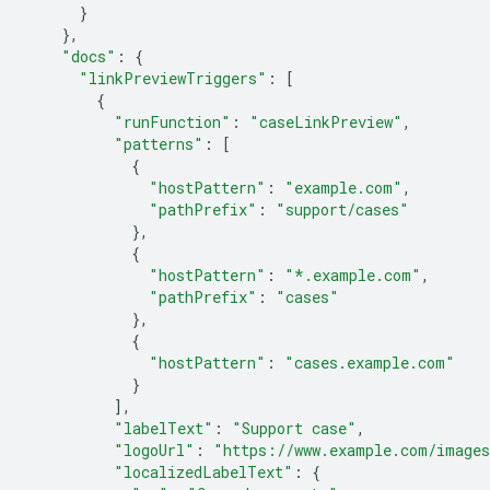
}
},
"docs"
:
{
"linkPreviewTriggers"
:
[
{
"runFunction"
:
"caseLinkPreview"
,
"patterns"
:
[
{
"hostPattern"
:
"example.com"
,
"pathPrefix"
:
"support/cases"
},
{
"hostPattern"
:
"*.example.com"
,
"pathPrefix"
:
"cases"
},
{
"hostPattern"
:
"cases.example.com"
}
],
"labelText"
:
"Support case"
,
"logoUrl"
:
"https://www.example.com/images
"localizedLabelText"
:
{