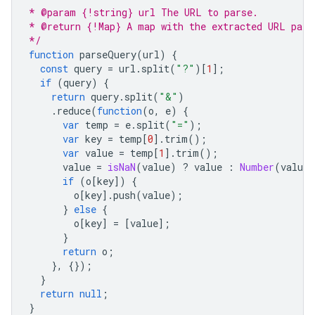
* @param {!string} url The URL to parse.
* @return {!Map} A map with the extracted URL para
*/
function
parseQuery
(
url
)
{
const
query
=
url
.
split
(
"?"
)[
1
];
if
(
query
)
{
return
query
.
split
(
"&"
)
.
reduce
(
function
(
o
,
e
)
{
var
temp
=
e
.
split
(
"="
);
var
key
=
temp
[
0
].
trim
();
var
value
=
temp
[
1
].
trim
();
value
=
isNaN
(
value
)
?
value
:
Number
(
value
)
if
(
o
[
key
])
{
o
[
key
].
push
(
value
);
}
else
{
o
[
key
]
=
[
value
];
}
return
o
;
},
{});
}
return
null
;
}