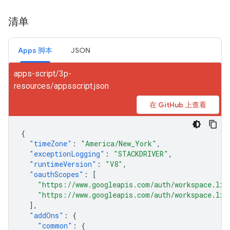
清单
Apps 脚本
JSON
apps-script/3p-
resources/appsscript.json
在 GitHub 上查看
{
"timeZone"
:
"America/New_York"
,
"exceptionLogging"
:
"STACKDRIVER"
,
"runtimeVersion"
:
"V8"
,
"oauthScopes"
:
[
"https://www.googleapis.com/auth/workspace.lin
"https://www.googleapis.com/auth/workspace.lin
],
"addOns"
:
{
"common"
:
{