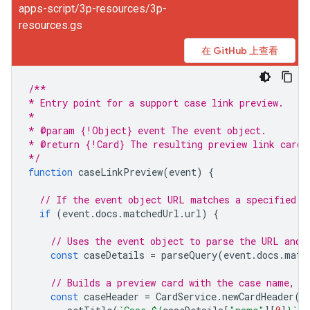
apps-script/3p-resources/3p-
resources.gs
在 GitHub 上查看
/**
* Entry point for a support case link preview.
*
* @param {!Object} event The event object.
* @return {!Card} The resulting preview link card.
*/
function
caseLinkPreview
(
event
)
{
// If the event object URL matches a specified p
if
(
event
.
docs
.
matchedUrl
.
url
)
{
// Uses the event object to parse the URL and 
const
caseDetails
=
parseQuery
(
event
.
docs
.
matc
// Builds a preview card with the case name, a
const
caseHeader
=
CardService
.
newCardHeader
()