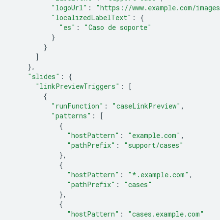
"logoUrl"
:
"https://www.example.com/images
"localizedLabelText"
:
{
"es"
:
"Caso de soporte"
}
}
]
},
"slides"
:
{
"linkPreviewTriggers"
:
[
{
"runFunction"
:
"caseLinkPreview"
,
"patterns"
:
[
{
"hostPattern"
:
"example.com"
,
"pathPrefix"
:
"support/cases"
},
{
"hostPattern"
:
"*.example.com"
,
"pathPrefix"
:
"cases"
},
{
"hostPattern"
:
"cases.example.com"