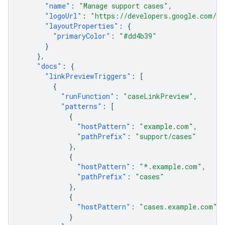
"name"
:
"Manage support cases"
,
"logoUrl"
:
"https://developers.google.com/wo
"layoutProperties"
:
{
"primaryColor"
:
"#dd4b39"
}
},
"docs"
:
{
"linkPreviewTriggers"
:
[
{
"runFunction"
:
"caseLinkPreview"
,
"patterns"
:
[
{
"hostPattern"
:
"example.com"
,
"pathPrefix"
:
"support/cases"
},
{
"hostPattern"
:
"*.example.com"
,
"pathPrefix"
:
"cases"
},
{
"hostPattern"
:
"cases.example.com"
}