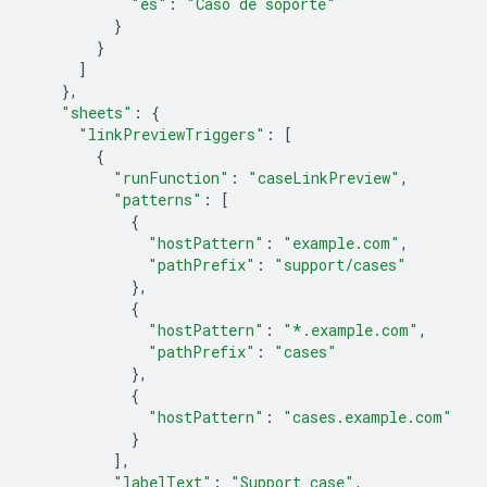
"es"
:
"Caso de soporte"
}
}
]
},
"sheets"
:
{
"linkPreviewTriggers"
:
[
{
"runFunction"
:
"caseLinkPreview"
,
"patterns"
:
[
{
"hostPattern"
:
"example.com"
,
"pathPrefix"
:
"support/cases"
},
{
"hostPattern"
:
"*.example.com"
,
"pathPrefix"
:
"cases"
},
{
"hostPattern"
:
"cases.example.com"
}
],
"labelText"
:
"Support case"
,