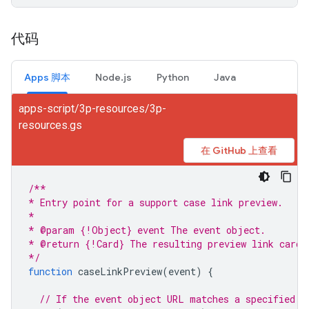
代码
Apps 脚本
Node.js
Python
Java
apps-script/3p-resources/3p-
resources.gs
在 GitHub 上查看
/**
* Entry point for a support case link preview.
*
* @param {!Object} event The event object.
* @return {!Card} The resulting preview link card.
*/
function
caseLinkPreview
(
event
)
{
// If the event object URL matches a specified p