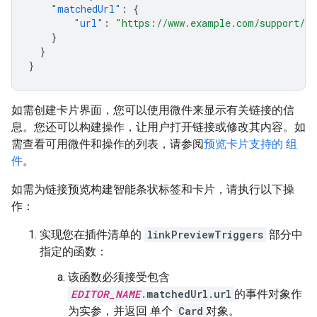
"matchedUrl"
:
{
"url"
:
"https://www.example.com/support/ca
}
}
}
如需创建卡片界面，您可以使用微件来显示有关链接的信
息。您还可以构建操作，让用户打开链接或修改其内容。如
需查看可用微件和操作的列表，请参阅
预览卡片支持的 组
件
。
如需为链接预览构建智能条状标签和卡片，请执行以下操
作：
实现您在插件清单的
linkPreviewTriggers
部分中
指定的函数：
该函数必须接受包含
EDITOR_NAME
.matchedUrl.url
的事件对象作
为实参，并返回 单个
Card
对象。