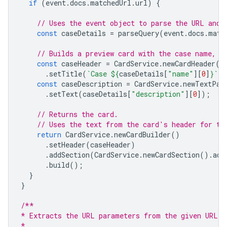
if
(
event
.
docs
.
matchedUrl
.
url
)
{
// Uses the event object to parse the URL and 
const
caseDetails
=
parseQuery
(
event
.
docs
.
matc
// Builds a preview card with the case name, a
const
caseHeader
=
CardService
.
newCardHeader
()
.
setTitle
(
`Case 
${
caseDetails
[
"name"
][
0
]
}
`
);
const
caseDescription
=
CardService
.
newTextPar
.
setText
(
caseDetails
[
"description"
][
0
]);
// Returns the card.
// Uses the text from the card's header for th
return
CardService
.
newCardBuilder
()
.
setHeader
(
caseHeader
)
.
addSection
(
CardService
.
newCardSection
().
add
.
build
();
}
}
/**
* Extracts the URL parameters from the given URL.
*