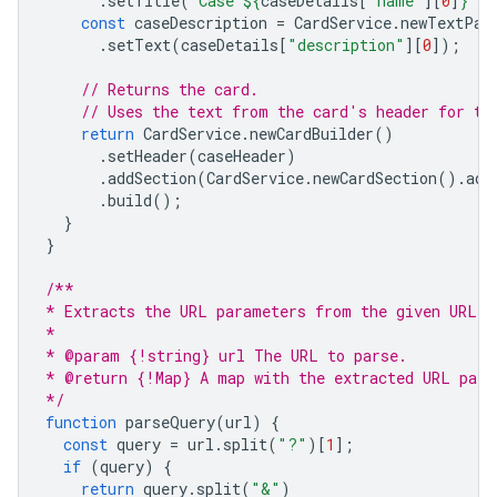
.
setTitle
(
`Case 
${
caseDetails
[
"name"
][
0
]
}
`
);
const
caseDescription
=
CardService
.
newTextPar
.
setText
(
caseDetails
[
"description"
][
0
]);
// Returns the card.
// Uses the text from the card's header for th
return
CardService
.
newCardBuilder
()
.
setHeader
(
caseHeader
)
.
addSection
(
CardService
.
newCardSection
().
add
.
build
();
}
}
/**
* Extracts the URL parameters from the given URL.
*
* @param {!string} url The URL to parse.
* @return {!Map} A map with the extracted URL para
*/
function
parseQuery
(
url
)
{
const
query
=
url
.
split
(
"?"
)[
1
];
if
(
query
)
{
return
query
.
split
(
"&"
)