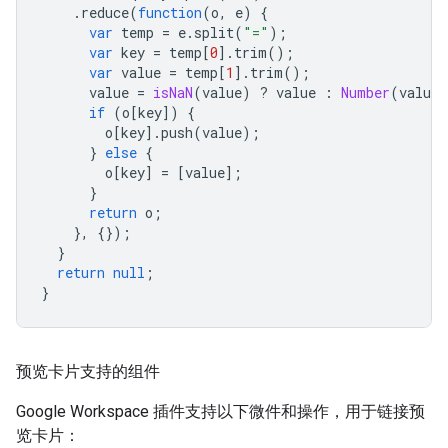
.
reduce
(
function
(
o
,
e
)
{
var
temp
=
e
.
split
(
"="
);
var
key
=
temp
[
0
].
trim
();
var
value
=
temp
[
1
].
trim
();
value
=
isNaN
(
value
)
?
value
:
Number
(
value
)
if
(
o
[
key
])
{
o
[
key
].
push
(
value
);
}
else
{
o
[
key
]
=
[
value
];
}
return
o
;
},
{});
}
return
null
;
}
预览卡片支持的组件
Google Workspace 插件支持以下微件和操作，用于链接预
览卡片：