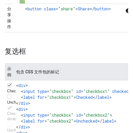
<
button
class
=
"share"
>
Share
<
/
button
>
分
享
操
作
复选框
示
包含 CSS 文件包的标记
例
<
div
<
input
type
=
"checkbox"
id
=
"checkbox1"
checked
<
label
for
=
"checkbox1"
>
Checked
<
/
label
>

<
/
div
>

<
div
<
input
type
=
"checkbox"
id
=
"checkbox2"
<
label
for
=
"checkbox2"
>
Unchecked
<
/
label
>

<
/
div
>

<
div