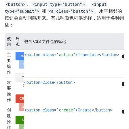
<button>
、
<input type="button">
、
<input
type="submit">
和
<a class="button">
。水平相邻的
按钮会自动间隔开来。有几种颜色可供选择，适用于各种用
途：
使
外
包含 CSS 文件包的标记
用
观
<
button
class
=
"action"
>
Translate
<
/
button
>
主
要
操
作
<
button>Close
<
/
button
>
次
要
操
作
<
button
class
=
"create"
>
Create
<
/
button
>
创
建
操
作