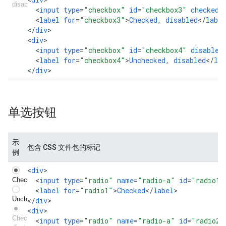
<
input
type
=
"checkbox"
id
=
"checkbox3"
checked
<
label
for
=
"checkbox3"
>
Checked
,
disabled
<
/
label
<
/
div
>

<
div
<
input
type
=
"checkbox"
id
=
"checkbox4"
disabled
<
label
for
=
"checkbox4"
>
Unchecked
,
disabled
<
/
lab
<
/
div
>
单选按钮
示
包含 CSS 文件包的标记
例
<
div
<
input
type
=
"radio"
name
=
"radio-a"
id
=
"radio1"
<
label
for
=
"radio1"
>
Checked
<
/
label
>

<
/
div
>

<
div
<
input
type
=
"radio"
name
=
"radio-a"
id
=
"radio2"