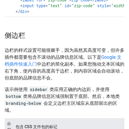
<
input
type
=
"text"
id
=
"zip-code"
style
=
"width:
<
/
div
>
侧边栏
边栏的样式设置可能很棘手，因为虽然其高度可变，但许多
插件都需要包含不滚动的品牌信息区域。以下是
Google 文
档插件快速入门
中边栏的简化副本。如果您拖动文本区域的
右下角，使内容的高度高于边栏，则内容区域会自动滚动，
但底部的品牌信息不会。
该示例使用
sidebar
类应用正确的内边距，并使用
bottom
类将品牌信息区域强制置于底部。然后，本地类
branding-below
会定义边栏主区域应从底部留出的区
域。
示
包含 CSS 文件包的标记