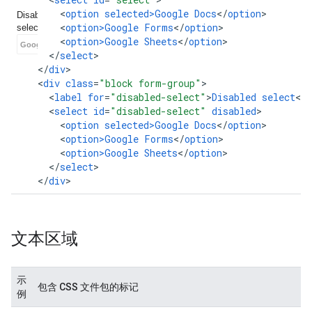
<
option
selected>Google
Docs
<
/
option
<
option>Google
Forms
<
/
option
<
option>Google
Sheets
<
/
option
<
/
select
>

<
/
div
>

<
div
class
=
"block form-group"
<
label
for
=
"disabled-select"
>
Disabled
select
<
/
l
<
select
id
=
"disabled-select"
disabled
<
option
selected>Google
Docs
<
/
option
<
option>Google
Forms
<
/
option
<
option>Google
Sheets
<
/
option
<
/
select
>

<
/
div
>
文本区域
示
包含 CSS 文件包的标记
例