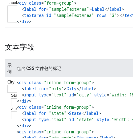
<
div
class
=
"form-group"
<
label
for
=
"sampleTextArea"
>
Label
<
/
label
<
textarea
id
=
"sampleTextArea"
rows
=
"3"
><
/
texta
<
/
div
>
文本字段
示
包含 CSS 文件包的标记
例
<
div
class
=
"inline form-group"
<
label
for
=
"city"
>
City
<
/
label
<
input
type
=
"text"
id
=
"city"
style
=
"width: 150
<
/
div
>

<
div
class
=
"inline form-group"
<
label
for
=
"state"
>
State
<
/
label
<
input
type
=
"text"
id
=
"state"
style
=
"width: 40
<
/
div
>

<
div
class
=
"inline form-group"
<
label
for
=
"zip-code"
>
Zip
code
<
/
label