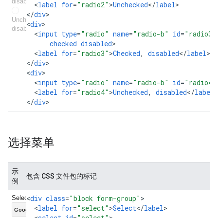
<
label
for
=
"radio2"
>
Unchecked
<
/
label
>

<
/
div
>

<
div
<
input
type
=
"radio"
name
=
"radio-b"
id
=
"radio3"
checked
disabled
<
label
for
=
"radio3"
>
Checked
,
disabled
<
/
label
>

<
/
div
>

<
div
<
input
type
=
"radio"
name
=
"radio-b"
id
=
"radio4"
<
label
for
=
"radio4"
>
Unchecked
,
disabled
<
/
label
>

<
/
div
>
选择菜单
示
包含 CSS 文件包的标记
例
<
div
class
=
"block form-group"
<
label
for
=
"select"
>
Select
<
/
label
<
select
id
=
"select"