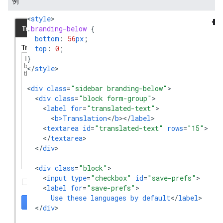
例
<
style
.
branding-below
{
bottom
:
56
px
;
top
:
0
;
}
<
/
style
>

<
div
class
=
"sidebar branding-below"
<
div
class
=
"block form-group"
<
label
for
=
"translated-text"
<
b>Translation
<
/
b
><
/
label
<
textarea
id
=
"translated-text"
rows
=
"15"
<
/
textarea
<
/
div
>

<
div
class
=
"block"
<
input
type
=
"checkbox"
id
=
"save-prefs"
<
label
for
=
"save-prefs"
Use
these
languages
by
default
<
/
label
<
/
div
>
