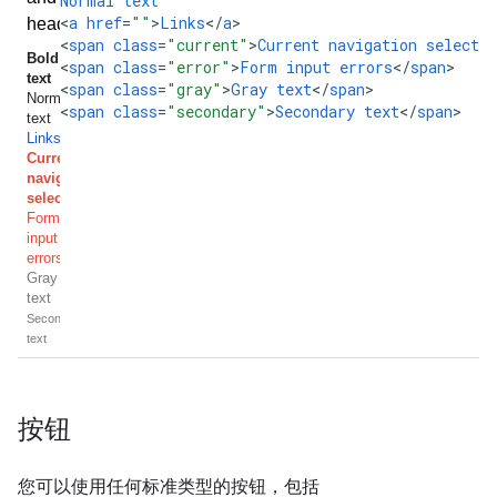
Normal
text
<
a
href
=
""
>
Links
<
/
a
>

<
span
class
=
"current"
>
Current
navigation
selectio
<
span
class
=
"error"
>
Form
input
errors
<
/
span
>

<
span
class
=
"gray"
>
Gray
text
<
/
span
>

<
span
class
=
"secondary"
>
Secondary
text
<
/
span
>
按钮
您可以使用任何标准类型的按钮，包括