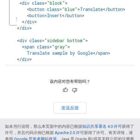
<
div
class
=
"block"
<
button
class
=
"blue"
>
Translate
<
/
button
<
button>Insert
<
/
button
<
/
div
>

<
/
div
>

<
div
class
=
"sidebar bottom"
<
span
class
=
"gray"
Translate
sample
by
Google
<
/
span
>

<
/
div
>
该内容对您有帮助吗？
发送反馈
如未另行说明，那么本页面中的内容已根据
知识共享署名 4.0 许可
获得了
许可，并且代码示例已根据
Apache 2.0 许可
获得了许可。有关详情，请
参阅
Google 开发者网站政策
。Java 是 Oracle 和/或其关联公司的注册商