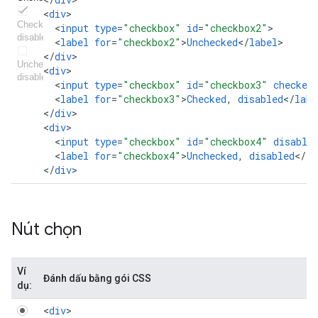
<
div
<
input
type
=
"checkbox"
id
=
"checkbox2"
<
label
for
=
"checkbox2"
>
Unchecked
<
/
label
>

<
/
div
>

<
div
<
input
type
=
"checkbox"
id
=
"checkbox3"
checked
<
label
for
=
"checkbox3"
>
Checked
,
disabled
<
/
labe
<
/
div
>

<
div
<
input
type
=
"checkbox"
id
=
"checkbox4"
disable
<
label
for
=
"checkbox4"
>
Unchecked
,
disabled
<
/
la
<
/
div
>
Nút chọn
Ví
Đánh dấu bằng gói CSS
dụ:
<
div