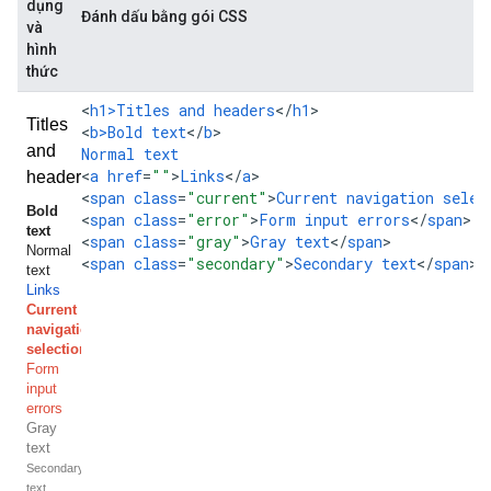
dụng
Đánh dấu bằng gói CSS
và
hình
thức
<
h1>Titles
and
headers
<
/
h1
>

<
b>Bold
text
<
/
b
Normal
text
<
a
href
=
""
>
Links
<
/
a
>

<
span
class
=
"current"
>
Current
navigation
selec
<
span
class
=
"error"
>
Form
input
errors
<
/
span
>

<
span
class
=
"gray"
>
Gray
text
<
/
span
>

<
span
class
=
"secondary"
>
Secondary
text
<
/
span
>