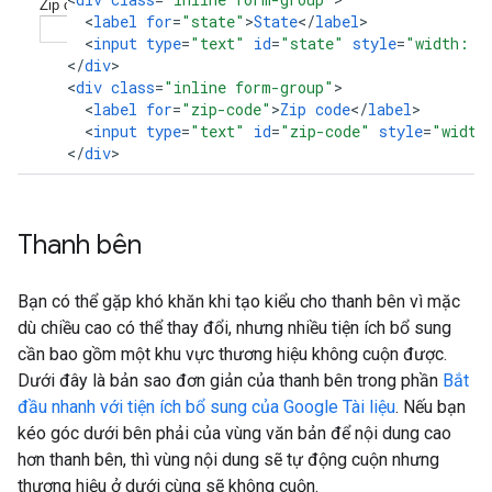
<
label
for
=
"state"
>
State
<
/
label
<
input
type
=
"text"
id
=
"state"
style
=
"width: 4
<
/
div
>

<
div
class
=
"inline form-group"
<
label
for
=
"zip-code"
>
Zip
code
<
/
label
<
input
type
=
"text"
id
=
"zip-code"
style
=
"width
<
/
div
>
Thanh bên
Bạn có thể gặp khó khăn khi tạo kiểu cho thanh bên vì mặc
dù chiều cao có thể thay đổi, nhưng nhiều tiện ích bổ sung
cần bao gồm một khu vực thương hiệu không cuộn được.
Dưới đây là bản sao đơn giản của thanh bên trong phần
Bắt
đầu nhanh với tiện ích bổ sung của Google Tài liệu
. Nếu bạn
kéo góc dưới bên phải của vùng văn bản để nội dung cao
hơn thanh bên, thì vùng nội dung sẽ tự động cuộn nhưng
thương hiệu ở dưới cùng sẽ không cuộn.