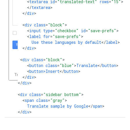
<
textarea
id
=
"translated-text"
rows
=
"15"
<
/
textarea
<
/
div
>

<
div
class
=
"block"
<
input
type
=
"checkbox"
id
=
"save-prefs"
<
label
for
=
"save-prefs"
Use
these
languages
by
default
<
/
label
<
/
div
>

<
div
class
=
"block"
<
button
class
=
"blue"
>
Translate
<
/
button
<
button>Insert
<
/
button
<
/
div
>

<
/
div
>

<
div
class
=
"sidebar bottom"
<
span
class
=
"gray"
Translate
sample
by
Google
<
/
span
>

<
/
div
>