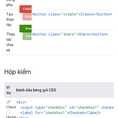
phụ
<
button
class
=
"create"
>
Create
<
/
button
>
Tạo
thao
tác
<
button
class
=
"share"
>
Share
<
/
button
>
Thao
tác
chia
sẻ
Hộp kiểm
Ví
Đánh dấu bằng gói CSS
dụ:
<
div
<
input
type
=
"checkbox"
id
=
"checkbox1"
checked
<
label
for
=
"checkbox1"
>
Checked
<
/
label
>

<
/
div
>
