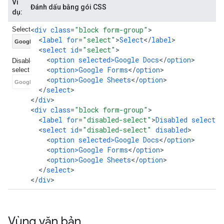
Ví
Đánh dấu bằng gói CSS
dụ:
<
div
class
=
"block form-group"
<
label
for
=
"select"
>
Select
<
/
label
<
select
id
=
"select"
<
option
selected>Google
Docs
<
/
option
<
option>Google
Forms
<
/
option
<
option>Google
Sheets
<
/
option
<
/
select
>

<
/
div
>

<
div
class
=
"block form-group"
<
label
for
=
"disabled-select"
>
Disabled
select
<
/
<
select
id
=
"disabled-select"
disabled
<
option
selected>Google
Docs
<
/
option
<
option>Google
Forms
<
/
option
<
option>Google
Sheets
<
/
option
<
/
select
>

<
/
div
>
Vùng văn bản