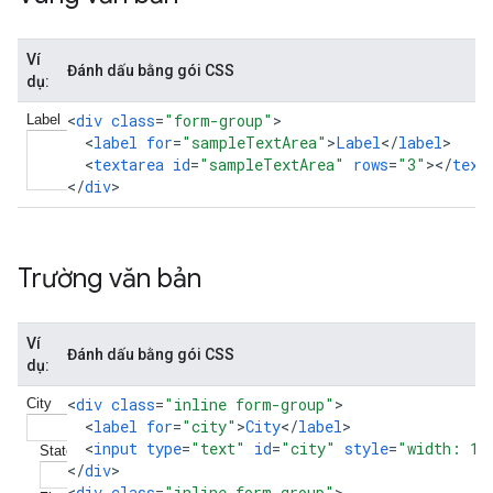
Ví
Đánh dấu bằng gói CSS
dụ:
<
div
class
=
"form-group"
<
label
for
=
"sampleTextArea"
>
Label
<
/
label
<
textarea
id
=
"sampleTextArea"
rows
=
"3"
><
/
text
<
/
div
>
Trường văn bản
Ví
Đánh dấu bằng gói CSS
dụ:
<
div
class
=
"inline form-group"
<
label
for
=
"city"
>
City
<
/
label
<
input
type
=
"text"
id
=
"city"
style
=
"width: 15
<
/
div
>

<
div
class
=
"inline form-group"