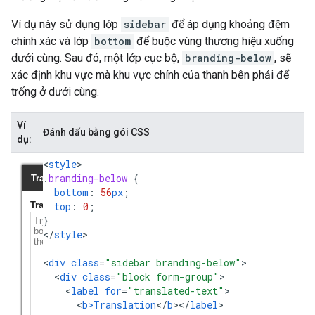
Ví dụ này sử dụng lớp
sidebar
để áp dụng khoảng đệm
chính xác và lớp
bottom
để buộc vùng thương hiệu xuống
dưới cùng. Sau đó, một lớp cục bộ,
branding-below
, sẽ
xác định khu vực mà khu vực chính của thanh bên phải để
trống ở dưới cùng.
Ví
Đánh dấu bằng gói CSS
dụ:
<
style
.
branding-below
{
bottom
:
56
px
;
top
:
0
;
}
<
/
style
>

<
div
class
=
"sidebar branding-below"
<
div
class
=
"block form-group"
<
label
for
=
"translated-text"
<
b>Translation
<
/
b
><
/
label