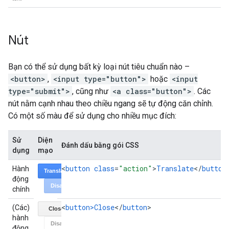
Nút
Bạn có thể sử dụng bất kỳ loại nút tiêu chuẩn nào –
<button>
,
<input type="button">
hoặc
<input
type="submit">
, cũng như
<a class="button">
. Các
nút nằm cạnh nhau theo chiều ngang sẽ tự động căn chỉnh.
Có một số màu để sử dụng cho nhiều mục đích:
Sử
Diện
Đánh dấu bằng gói CSS
dụng
mạo
<
button
class
=
"action"
>
Translate
<
/
button
Hành
động
chính
<
button>Close
<
/
button
>
(Các)
hành
động