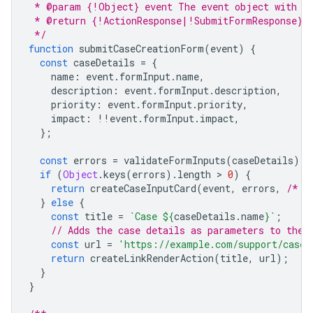
 * @param {!Object} event The event object with fo
 * @return {!ActionResponse|!SubmitFormResponse} T
 */
function
submitCaseCreationForm
(
event
)
{
const
caseDetails
=
{
name
:
event
.
formInput
.
name
,
description
:
event
.
formInput
.
description
,
priority
:
event
.
formInput
.
priority
,
impact
:
!!
event
.
formInput
.
impact
,
};
const
errors
=
validateFormInputs
(
caseDetails
);
if
(
Object
.
keys
(
errors
).
length
 > 
0
)
{
return
createCaseInputCard
(
event
,
errors
,
/* i
}
else
{
const
title
=
`Case 
${
caseDetails
.
name
}
`
;
// Adds the case details as parameters to the 
const
url
=
'https://example.com/support/cases
return
createLinkRenderAction
(
title
,
url
);
}
}