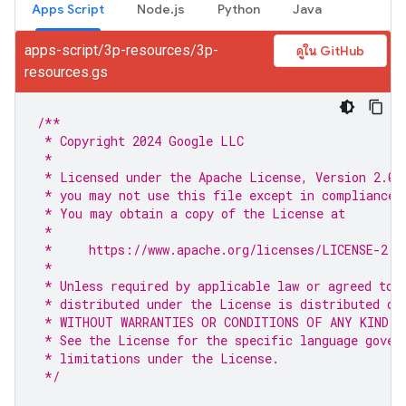
Apps Script
Node.js
Python
Java
apps-script/3p-resources/3p-
ดูใน GitHub
resources.gs
/**
 * Copyright 2024 Google LLC
 * 
 * Licensed under the Apache License, Version 2.0 
 * you may not use this file except in compliance 
 * You may obtain a copy of the License at
 * 
 *     https://www.apache.org/licenses/LICENSE-2.0
 * 
 * Unless required by applicable law or agreed to 
 * distributed under the License is distributed on
 * WITHOUT WARRANTIES OR CONDITIONS OF ANY KIND, 
 * See the License for the specific language gover
 * limitations under the License.
 */