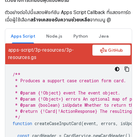
ตัวอย่างการ์ดที่มีอินพุตแบบฟอร์ม
ตัวอย่างต่อไปนี้แสดงฟังก์ชัน Apps Script Callback ที่แสดงการ์ด
เมื่อผู้ใช้เลือก
สร้างเคสขอรับความช่วยเหลือ
จากเมนู @
Apps Script
Node.js
Python
Java
apps-script/3p-resources/3p-
ดูใน GitHub
resources.gs
/**
 * Produces a support case creation form card.
 * 
 * @param {!Object} event The event object.
 * @param {!Object=} errors An optional map of per
 * @param {boolean} isUpdate Whether to return the
 * @return {!Card|!ActionResponse} The resulting c
 */
function
createCaseInputCard
(
event
,
errors
,
isUpda
const
cardHeader
=
CardService
.
newCardHeader
()