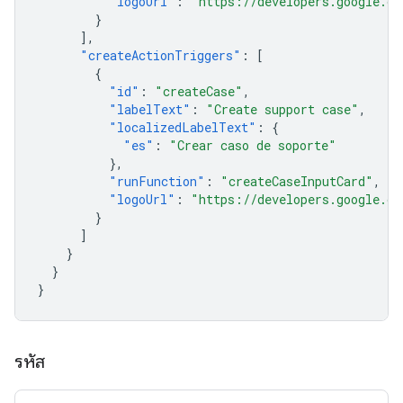
"logoUrl"
:
"https://developers.google.co
}
],
"createActionTriggers"
:
[
{
"id"
:
"createCase"
,
"labelText"
:
"Create support case"
,
"localizedLabelText"
:
{
"es"
:
"Crear caso de soporte"
},
"runFunction"
:
"createCaseInputCard"
,
"logoUrl"
:
"https://developers.google.co
}
]
}
}
}
รหัส