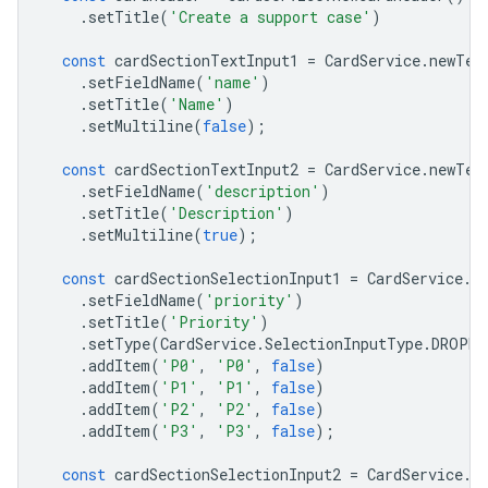
.
setTitle
(
'Create a support case'
)
const
cardSectionTextInput1
=
CardService
.
newTex
.
setFieldName
(
'name'
)
.
setTitle
(
'Name'
)
.
setMultiline
(
false
);
const
cardSectionTextInput2
=
CardService
.
newTex
.
setFieldName
(
'description'
)
.
setTitle
(
'Description'
)
.
setMultiline
(
true
);
const
cardSectionSelectionInput1
=
CardService
.
n
.
setFieldName
(
'priority'
)
.
setTitle
(
'Priority'
)
.
setType
(
CardService
.
SelectionInputType
.
DROPDO
.
addItem
(
'P0'
,
'P0'
,
false
)
.
addItem
(
'P1'
,
'P1'
,
false
)
.
addItem
(
'P2'
,
'P2'
,
false
)
.
addItem
(
'P3'
,
'P3'
,
false
);
const
cardSectionSelectionInput2
=
CardService
.
n