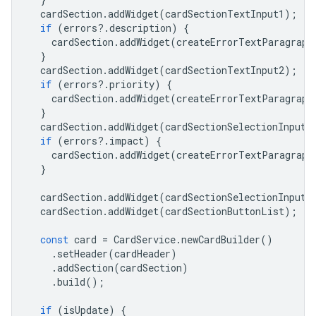
cardSection
.
addWidget
(
cardSectionTextInput1
);
if
(
errors
?
.
description
)
{
cardSection
.
addWidget
(
createErrorTextParagraph
}
cardSection
.
addWidget
(
cardSectionTextInput2
);
if
(
errors
?
.
priority
)
{
cardSection
.
addWidget
(
createErrorTextParagraph
}
cardSection
.
addWidget
(
cardSectionSelectionInput1
if
(
errors
?
.
impact
)
{
cardSection
.
addWidget
(
createErrorTextParagraph
}
cardSection
.
addWidget
(
cardSectionSelectionInput2
cardSection
.
addWidget
(
cardSectionButtonList
);
const
card
=
CardService
.
newCardBuilder
()
.
setHeader
(
cardHeader
)
.
addSection
(
cardSection
)
.
build
();
if
(
isUpdate
)
{