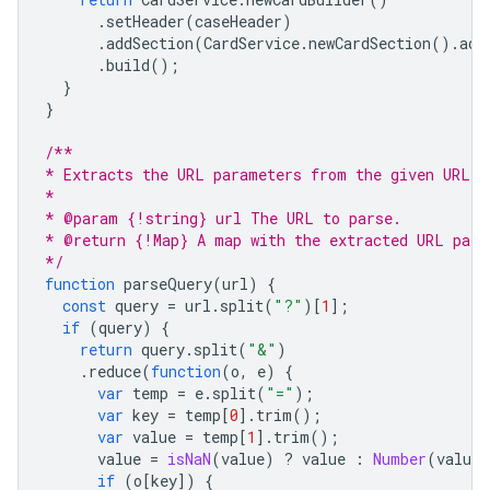
.
setHeader
(
caseHeader
)
.
addSection
(
CardService
.
newCardSection
().
add
.
build
();
}
}
/**
* Extracts the URL parameters from the given URL.
*
* @param {!string} url The URL to parse.
* @return {!Map} A map with the extracted URL para
*/
function
parseQuery
(
url
)
{
const
query
=
url
.
split
(
"?"
)[
1
];
if
(
query
)
{
return
query
.
split
(
"&"
)
.
reduce
(
function
(
o
,
e
)
{
var
temp
=
e
.
split
(
"="
);
var
key
=
temp
[
0
].
trim
();
var
value
=
temp
[
1
].
trim
();
value
=
isNaN
(
value
)
?
value
:
Number
(
value
)
if
(
o
[
key
])
{