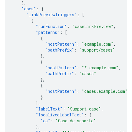
},
"docs"
:
{
"linkPreviewTriggers"
:
[
{
"runFunction"
:
"caseLinkPreview"
,
"patterns"
:
[
{
"hostPattern"
:
"example.com"
,
"pathPrefix"
:
"support/cases"
},
{
"hostPattern"
:
"*.example.com"
,
"pathPrefix"
:
"cases"
},
{
"hostPattern"
:
"cases.example.com"
}
],
"labelText"
:
"Support case"
,
"localizedLabelText"
:
{
"es"
:
"Caso de soporte"
},