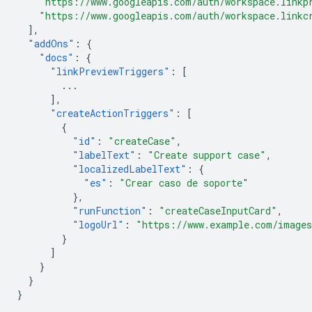
"https://www.googleapis.com/auth/workspace.linkp
"https://www.googleapis.com/auth/workspace.linkc
],
"addOns"
:
{
"docs"
:
{
"linkPreviewTriggers"
:
[
...
],
"createActionTriggers"
:
[
{
"id"
:
"createCase"
,
"labelText"
:
"Create support case"
,
"localizedLabelText"
:
{
"es"
:
"Crear caso de soporte"
},
"runFunction"
:
"createCaseInputCard"
,
"logoUrl"
:
"https://www.example.com/images
}
]
}
}
}