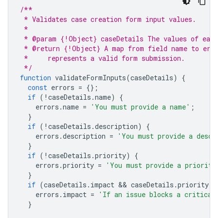
/**
 * Validates case creation form input values.
 * 
 * @param {!Object} caseDetails The values of each
 * @return {!Object} A map from field name to err
 *     represents a valid form submission.
 */
function
validateFormInputs
(
caseDetails
)
{
const
errors
=
{};
if
(
!
caseDetails
.
name
)
{
errors
.
name
=
'You must provide a name'
;
}
if
(
!
caseDetails
.
description
)
{
errors
.
description
=
'You must provide a descr
}
if
(
!
caseDetails
.
priority
)
{
errors
.
priority
=
'You must provide a priority
}
if
(
caseDetails
.
impact
 && 
caseDetails
.
priority
!
errors
.
impact
=
'If an issue blocks a critical
}