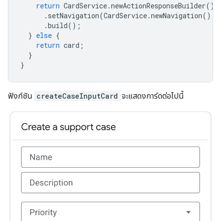
return
CardService
.
newActionResponseBuilder
()
.
setNavigation
(
CardService
.
newNavigation
().
u
.
build
();
}
else
{
return
card
;
}
}
ฟังก์ชัน
createCaseInputCard
จะแสดงการ์ดต่อไปนี้