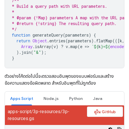
/**
* Build a query path with URL parameters.
*
* @param {!Map} parameters A map with the URL par
* @return {!string} The resulting query path.
*/
function
generateQuery
(
parameters
)
{
return
Object
.
entries
(
parameters
).
flatMap
(([
k
,
v
Array
.
isArray
(
v
)
?
v
.
map
(
e
=
>
`
${
k
}
=
${
encodeUR
).
join
(
"&"
);
}
ตัวอย่างโค้ดต่อไปนี้จะตรวจสอบอินพุตของแบบฟอร์มและสร้าง
ข้อความแสดงข้อผิดพลาด สำหรับอินพุตที่ไม่ถูกต้อง
Apps Script
Node.js
Python
Java
apps-script/3p-resources/3p-
ดูใน GitHub
resources.gs