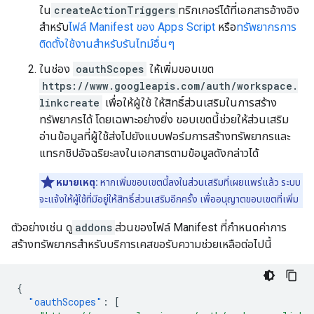
ใน
createActionTriggers
ทริกเกอร์ได้ที่เอกสารอ้างอิง
สำหรับ
ไฟล์ Manifest ของ Apps Script
หรือ
ทรัพยากรการ
ติดตั้งใช้งานสำหรับรันไทม์อื่นๆ
ในช่อง
oauthScopes
ให้เพิ่มขอบเขต
https://www.googleapis.com/auth/workspace.
linkcreate
เพื่อให้ผู้ใช้ ให้สิทธิ์ส่วนเสริมในการสร้าง
ทรัพยากรได้ โดยเฉพาะอย่างยิ่ง ขอบเขตนี้ช่วยให้ส่วนเสริม
อ่านข้อมูลที่ผู้ใช้ส่งไปยังแบบฟอร์มการสร้างทรัพยากรและ
แทรกชิปอัจฉริยะลงในเอกสารตามข้อมูลดังกล่าวได้
หมายเหตุ:
หากเพิ่มขอบเขตนี้ลงในส่วนเสริมที่เผยแพร่แล้ว ระบบ
จะแจ้งให้ผู้ใช้ที่มีอยู่ให้สิทธิ์ส่วนเสริมอีกครั้ง เพื่ออนุญาตขอบเขตที่เพิ่ม
ตัวอย่างเช่น ดู
addons
ส่วนของไฟล์ Manifest ที่กำหนดค่าการ
สร้างทรัพยากรสำหรับบริการเคสขอรับความช่วยเหลือต่อไปนี้
{
"oauthScopes"
:
[