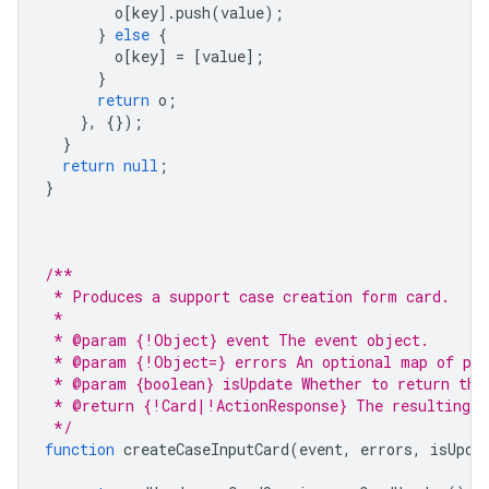
o
[
key
].
push
(
value
);
}
else
{
o
[
key
]
=
[
value
];
}
return
o
;
},
{});
}
return
null
;
}
/**
 * Produces a support case creation form card.
 * 
 * @param {!Object} event The event object.
 * @param {!Object=} errors An optional map of per
 * @param {boolean} isUpdate Whether to return the
 * @return {!Card|!ActionResponse} The resulting c
 */
function
createCaseInputCard
(
event
,
errors
,
isUpda