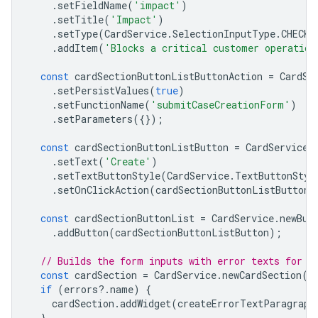
.
setFieldName
(
'impact'
)
.
setTitle
(
'Impact'
)
.
setType
(
CardService
.
SelectionInputType
.
CHECK_
.
addItem
(
'Blocks a critical customer operation
const
cardSectionButtonListButtonAction
=
CardSe
.
setPersistValues
(
true
)
.
setFunctionName
(
'submitCaseCreationForm'
)
.
setParameters
({});
const
cardSectionButtonListButton
=
CardService
.
.
setText
(
'Create'
)
.
setTextButtonStyle
(
CardService
.
TextButtonStyl
.
setOnClickAction
(
cardSectionButtonListButtonA
const
cardSectionButtonList
=
CardService
.
newBut
.
addButton
(
cardSectionButtonListButton
);
// Builds the form inputs with error texts for i
const
cardSection
=
CardService
.
newCardSection
()
if
(
errors
?
.
name
)
{
cardSection
.
addWidget
(
createErrorTextParagraph
}