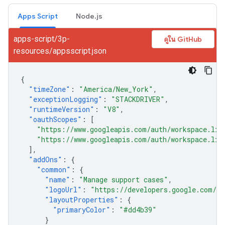
Apps Script
Node.js
apps-script/3p-
ดูใน GitHub
resources/appsscript.json
{
"timeZone"
:
"America/New_York"
,
"exceptionLogging"
:
"STACKDRIVER"
,
"runtimeVersion"
:
"V8"
,
"oauthScopes"
:
[
"https://www.googleapis.com/auth/workspace.lin
"https://www.googleapis.com/auth/workspace.lin
],
"addOns"
:
{
"common"
:
{
"name"
:
"Manage support cases"
,
"logoUrl"
:
"https://developers.google.com/wo
"layoutProperties"
:
{
"primaryColor"
:
"#dd4b39"
}