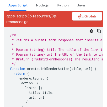
Apps Script
Node.js
Python
Java
apps-script/3p-resources/3p-
ดูใน GitHub
resources.gs
/**
 * Returns a submit form response that inserts a l
 * 
 * @param {string} title The title of the link to 
 * @param {string} url The URL of the link to inse
 * @return {!SubmitFormResponse} The resulting sub
 */
function
createLinkRenderAction
(
title
,
url
)
{
return
{
renderActions
:
{
action
:
{
links
:
[{
title
:
title
,
url
:
url
}]
}