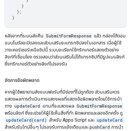
}
};
}
หลังจากที่ระบบส่งคืน
SubmitFormResponse
แล้ว กล่องโต้ตอบ
แบบโมดัลจะปิดลงและส่วนเสริมจะแทรกชิปลงในเอกสาร เมื่อผู้ใช้
วางเคอร์เซอร์เหนือชิปนี้ ระบบจะเรียกใช้ทริกเกอร์แสดงตัวอย่าง
ลิงก์ที่เชื่อมโยง ตรวจสอบว่าส่วนเสริมไม่ได้แทรกชิปที่มีรูปแบบลิงก์
ซึ่งทริกเกอร์ตัวอย่างลิงก์ไม่รองรับ
จัดการข้อผิดพลาด
หากผู้ใช้พยายามส่งแบบฟอร์มที่มีช่องที่ไม่ถูกต้อง ส่วนเสริมควร
แสดงผลการดำเนินการแสดงผลที่แสดงข้อผิดพลาดโดยใช้การนำ
ทาง
updateCard
แทนที่จะแสดงผล
SubmitFormResponse
พร้อมลิงก์ ซึ่งจะช่วยให้ผู้ใช้เห็นสิ่งที่ทำ ผิดพลาดและลองอีกครั้ง ดู
updateCard(card)
สำหรับ Apps Script และ
updateCard
สำหรับรันไทม์อื่นๆ ไม่รองรับการแจ้งเตือนและ
pushCard
การนำ