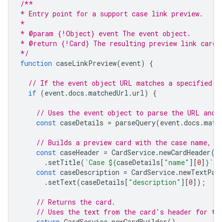
/**
* Entry point for a support case link preview.
*
* @param {!Object} event The event object.
* @return {!Card} The resulting preview link card.
*/
function
caseLinkPreview
(
event
)
{
// If the event object URL matches a specified p
if
(
event
.
docs
.
matchedUrl
.
url
)
{
// Uses the event object to parse the URL and 
const
caseDetails
=
parseQuery
(
event
.
docs
.
matc
// Builds a preview card with the case name, a
const
caseHeader
=
CardService
.
newCardHeader
()
.
setTitle
(
`Case 
${
caseDetails
[
"name"
][
0
]
}
`
);
const
caseDescription
=
CardService
.
newTextPar
.
setText
(
caseDetails
[
"description"
][
0
]);
// Returns the card.
// Uses the text from the card's header for th
return
CardService
.
newCardBuilder
()