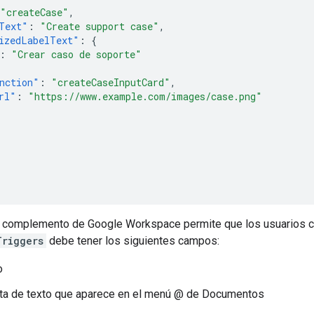
"createCase"
,
Text"
:
"Create support case"
,
izedLabelText"
:
{
:
"Crear caso de soporte"
nction"
:
"createCaseInputCard"
,
rl"
:
"https://www.example.com/images/case.png"
el complemento de Google Workspace permite que los usuarios c
Triggers
debe tener los siguientes campos:
o
eta de texto que aparece en el menú @ de Documentos