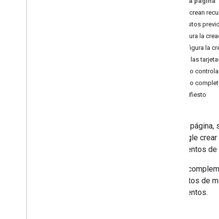
En esta página
OAuth
Cómo crean recur
Requisitos previ
Desarrolla complementos de
Configura la cre
Google Workspace
Configura la c
Descripción general
Crea las tarjet
Guías de inicio rápido
Cómo controlar
Manifiestos
Ejemplo complet
Permisos
Manifiesto
Compila con extremos HTTP
Crea tarjetas
Extiende Gmail
En esta página,
Extiende Calendario de Google
de Google crear 
Extiende Google Drive
Documentos de 
Extender a los editores de Google
Descripción general
Con un compleme
Compila interfaces de Editor
elementos de men
Acciones del editor
Documentos.
Cómo crear chips inteligentes