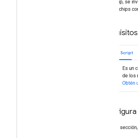
este chip, se in
inserte chips co
Requisitos
Apps Script
Es un 
de los 
Obtén u
Configura
En esta sección,
pasos: