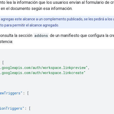
o lea la información que los usuarios envían al formulario de cr
e en el documento según esa información.
 agregas este alcance a un complemento publicado, se les pedirá a los u
 para permitir el alcance agregado.
onsulta la sección
addons
de un manifiesto que configura la cr
stencia:
[
.googleapis.com/auth/workspace.linkpreview"
,
.googleapis.com/auth/workspace.linkcreate"
ewTriggers"
:
[
ionTriggers"
:
[