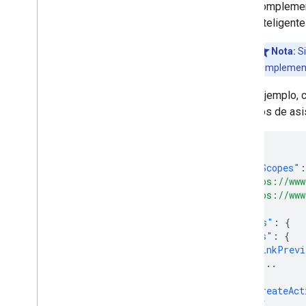
complement
inteligent
Nota:
Si
complemento
Como ejemplo, c
de casos de asi
{
"oauthScopes"
:
"https://www
"https://www
],
"addOns"
:
{
"docs"
:
{
"linkPrevi
...
],
"createAct
{