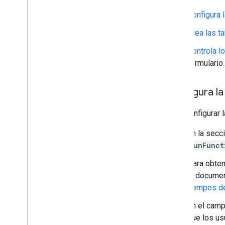
Configura 
Crea las ta
Controla l
formulario.
Configura la
Para configurar 
En la secc
runFunct
Para obten
la documen
tiempos de
En el cam
que los us