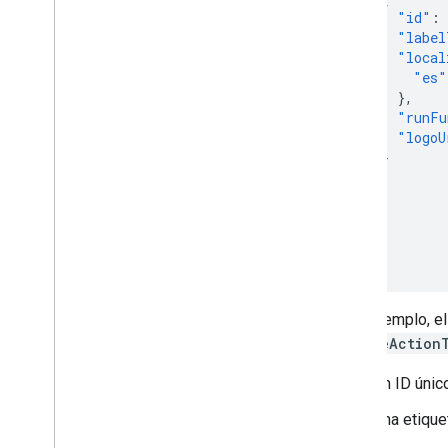
"id"
:
"label
"local
"es"
},
"runFu
"logoU
}
]
}
}
}
En el ejemplo, 
createAction
Un ID únic
Una etiqu