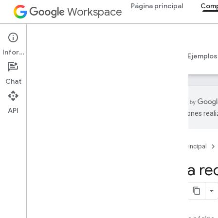
Página principal
Comp
Workspace
Add-ons
Información
Descripción general
Guías
Referencia
Ejemplos
Chat
API
traducciones real
Descripción general de los
complementos
Tipos de complementos
Página principal
Instala y autoriza complementos
Crea re
Abrir y usar complementos
Comenzar
Desarrolla en Google Workspace
Configura el consentimiento de