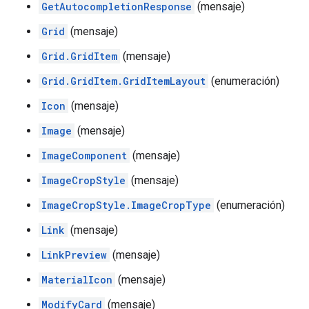
GetAutocompletionResponse
(mensaje)
Grid
(mensaje)
Grid.GridItem
(mensaje)
Grid.GridItem.GridItemLayout
(enumeración)
Icon
(mensaje)
Image
(mensaje)
ImageComponent
(mensaje)
ImageCropStyle
(mensaje)
ImageCropStyle.ImageCropType
(enumeración)
Link
(mensaje)
LinkPreview
(mensaje)
MaterialIcon
(mensaje)
ModifyCard
(mensaje)