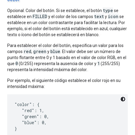
type
Opcional. Color del botón. Si se establece, el botón
se
FILLED
text
icon
establece en
y el color de los campos
y
se
establece en un color contrastante para facilitar la lectura. Por
ejemplo, si el color del botón está establecido en azul, cualquier
texto o ícono del botón se establecerá en blanco.
Para establecer el color del botón, especifica un valor para los
red
green
blue
campos
,
y
. El valor debe ser un número de
punto flotante entre 0 y 1 basado en el valor de color RGB, en el
0
1
que
(0/255) representa la ausencia de color y
(255/255)
representa la intensidad máxima del color.
Por ejemplo, el siguiente código establece el color rojo en su
intensidad máxima:
"color": {

   "red": 1,

   "green": 0,

   "blue": 0,
