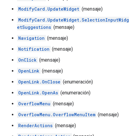
ModifyCard.UpdateWidget
(mensaje)
ModifyCard.UpdateWidget.SelectionInputWidg
etSuggestions
(mensaje)
Navigation
(mensaje)
Notification
(mensaje)
OnClick
(mensaje)
OpenLink
(mensaje)
OpenLink.OnClose
(enumeración)
OpenLink.OpenAs
(enumeración)
OverflowMenu
(mensaje)
OverflowMenu.OverflowMenuItem
(mensaje)
RenderActions
(mensaje)