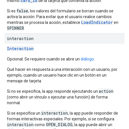
card_id
mismo
de la tarjeta que contenía la acción.
false
Si es
, los valores del formulario se borran cuando se
activa la acción. Para evitar que el usuario realice cambios
LoadIndicator
mientras se procesa la acción, establece
en
SPINNER
.
interaction
Interaction
Opcional. Se requiere cuando se abre un
diálogo
.
Qué hacer en respuesta a una interacción con un usuario, por
ejemplo, cuando un usuario hace clic en un botón en un
mensaje de tarjeta
action
Si no se especifica, la app responde ejecutando un
(como abrir un vínculo o ejecutar una función) de forma
normal.
interaction
Si se especifica un
, la app puede responder de
formas interactivas especiales. Por ejemplo, si se configura
interaction
OPEN_DIALOG
como
, la app puede abrir un