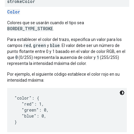
stroke
Color
Color
Colores que se usarán cuando el tipo sea
BORDER_TYPE_STROKE
.
Para establecer el color del trazo, especifica un valor para los
red
green
blue
campos
,
y
. El valor debe ser un número de
punto flotante entre 0 y 1 basado en el valor de color RGB, en el
0
1
que
(0/255) representa la ausencia de color y
(255/255)
representa la intensidad máxima del color.
Por ejemplo, el siguiente código establece el color rojo en su
intensidad máxima:
"color": {

   "red": 1,

   "green": 0,

   "blue": 0,
