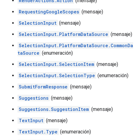
RenderActions.Action
(mensaje)
RequestingGoogleScopes
(mensaje)
SelectionInput
(mensaje)
SelectionInput.PlatformDataSource
(mensaje)
SelectionInput.PlatformDataSource.CommonDa
taSource
(enumeración)
SelectionInput.SelectionItem
(mensaje)
SelectionInput.SelectionType
(enumeración)
SubmitFormResponse
(mensaje)
Suggestions
(mensaje)
Suggestions.SuggestionItem
(mensaje)
TextInput
(mensaje)
TextInput.Type
(enumeración)