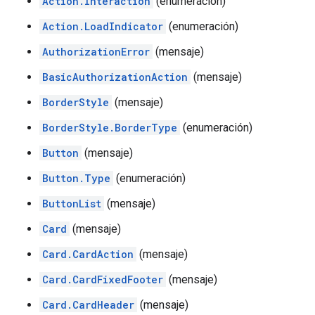
Action.Interaction
(enumeración)
Action.LoadIndicator
(enumeración)
AuthorizationError
(mensaje)
BasicAuthorizationAction
(mensaje)
BorderStyle
(mensaje)
BorderStyle.BorderType
(enumeración)
Button
(mensaje)
Button.Type
(enumeración)
ButtonList
(mensaje)
Card
(mensaje)
Card.CardAction
(mensaje)
Card.CardFixedFooter
(mensaje)
Card.CardHeader
(mensaje)