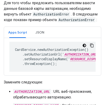
Для того чтобы предложить пользователям ввести
данные базовой карты авторизации, необходимо
вернуть объект
AuthorizationError
. В следующем
коде показан пример объекта
AuthorizationError
:
Apps Script
JSON
CardService.newAuthorizationException()

    .setAuthorizationUrl('
AUTHORIZATION_URL
')

    .setResourceDisplayName('
RESOURCE_DISPLAY_N
    .throwException();
Замените следующее:
AUTHORIZATION_URL
: URL веб-приложения,
обрабатывающего авторизацию.