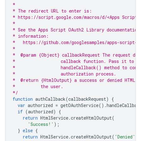
*
* The redirect URL to enter is:
* https://script.google.com/macros/d/<Apps Script 
*
* See the Apps Script OAuth2 Library documentation
* information:
*   https://github.com/googlesamples/apps-script-o
*
*  @param {Object} callbackRequest The request dat
*                  callback function. Pass it to t
*                  handleCallback() method to comp
*                  authorization process.
*  @return {HtmlOutput} a success or denied HTML m
*          the user.
*/
function
authCallback
(
callbackRequest
)
{
var
authorized
=
getOAuthService
().
handleCallbac
if
(
authorized
)
{
return
HtmlService
.
createHtmlOutput
(
'Success!'
);
}
else
{
return
HtmlService
.
createHtmlOutput
(
'Denied'
);