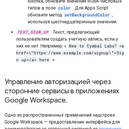
кнопки, обновите значения RGBA-числовых
типов в поле
color
. Для Apps Script
обновите метод
setBackgroundColor
,
используя шестнадцатеричные значения.
TEXT_SIGN_UP
: Текст, предлагающий
пользователям создать учетную запись, если у
них ее нет. Например: «
New to Cymbal Labs? <a
href=\"https://www.example.com/signup\">Sig
n up</a> here
.»
Управление авторизацией через
сторонние сервисы в приложениях
Google Workspace
.
Одно из распространенных применений надстроек
Google Workspace — предоставление интерфейса для
взаимодействия со сторонней системой из
основного