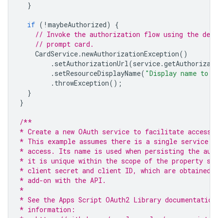
}
if
(
!
maybeAuthorized
)
{
// Invoke the authorization flow using the defa
// prompt card.
CardService
.
newAuthorizationException
()
.
setAuthorizationUrl
(
service
.
getAuthorizat
.
setResourceDisplayName
(
"Display name to s
.
throwException
();
}
}
/**
* Create a new OAuth service to facilitate accessi
* This example assumes there is a single service t
* access. Its name is used when persisting the aut
* it is unique within the scope of the property st
* client secret and client ID, which are obtained 
* add-on with the API.
*
* See the Apps Script OAuth2 Library documentation
* information: