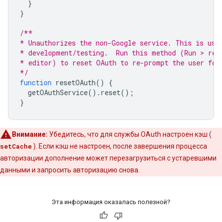
}
}
/**
* Unauthorizes the non-Google service. This is use
* development/testing.  Run this method (Run > res
* editor) to reset OAuth to re-prompt the user for
*/
function
resetOAuth
()
{
getOAuthService
().
reset
();
}
Внимание:
Убедитесь, что для службы OAuth настроен кэш (
setCache
). Если кэш не настроен, после завершения процесса
авторизации дополнение может перезагрузиться с устаревшими
данными и запросить авторизацию снова.
Эта информация оказалась полезной?