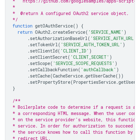
*   https://github.com/googlesamples/apps-script-o
*
*  @return A configured OAuth2 service object.
*/
function
getOAuthService
()
{
return
OAuth2
.
createService
(
'SERVICE_NAME'
)
.
setAuthorizationBaseUrl
(
'SERVICE_AUTH_URL'
)
.
setTokenUrl
(
'SERVICE_AUTH_TOKEN_URL'
)
.
setClientId
(
'CLIENT_ID'
)
.
setClientSecret
(
'CLIENT_SECRET'
)
.
setScope
(
'SERVICE_SCOPE_REQUESTS'
)
.
setCallbackFunction
(
'authCallback'
)
.
setCache
(
CacheService
.
getUserCache
())
.
setPropertyStore
(
PropertiesService
.
getUserP
}
/**
* Boilerplate code to determine if a request is au
* a corresponding HTML message. When the user comp
* on the service provider's website, this function
* service. In order for authorization to succeed y
* the service knows how to call this function by s
* redirect URL.