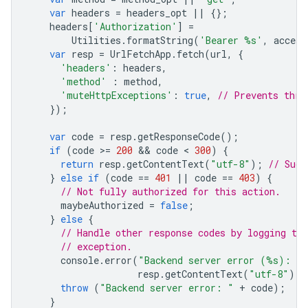
var
headers
=
headers_opt
||
{};
headers
[
'Authorization'
]
=
Utilities
.
formatString
(
'Bearer %s'
,
access
var
resp
=
UrlFetchApp
.
fetch
(
url
,
{
'headers'
:
headers
,
'method'
:
method
,
'muteHttpExceptions'
:
true
,
// Prevents thro
});
var
code
=
resp
.
getResponseCode
();
if
(
code
>
=
200
 && 
code
 < 
300
)
{
return
resp
.
getContentText
(
"utf-8"
);
// Succ
}
else
if
(
code
==
401
||
code
==
403
)
{
// Not fully authorized for this action.
maybeAuthorized
=
false
;
}
else
{
// Handle other response codes by logging th
// exception.
console
.
error
(
"Backend server error (%s): %
resp
.
getContentText
(
"utf-8"
));
throw
(
"Backend server error: "
+
code
);
}