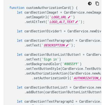
function
customAuthorizationCard
()
{
let
cardSection1Image1
=
CardService
.
newImage
(
.
setImageUrl
(
'
LOGO_URL
'
)
.
setAltText
(
'
LOGO_ALT_TEXT
'
);
let
cardSection1Divider1
=
CardService
.
newDivid
let
cardSection1TextParagraph1
=
CardService
.
n
.
setText
(
'
DESCRIPTION
'
);
let
cardSection1ButtonList1Button1
=
CardServi
.
setText
(
'Sign in'
)
.
setBackgroundColor
(
'#0055ff'
)
.
setTextButtonStyle
(
CardService
.
TextButton
.
setAuthorizationAction
(
CardService
.
newAut
.
setAuthorizationUrl
(
'
AUTHORIZATION_UR
let
cardSection1ButtonList1
=
CardService
.
newB
.
addButton
(
cardSection1ButtonList1Button1
)
let
cardSection1TextParagraph2
=
CardService
.
n