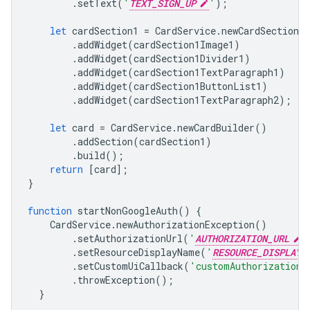
.
setText
(
'
TEXT_SIGN_UP
'
);
let
cardSection1
=
CardService
.
newCardSection
(
.
addWidget
(
cardSection1Image1
)
.
addWidget
(
cardSection1Divider1
)
.
addWidget
(
cardSection1TextParagraph1
)
.
addWidget
(
cardSection1ButtonList1
)
.
addWidget
(
cardSection1TextParagraph2
);
let
card
=
CardService
.
newCardBuilder
()
.
addSection
(
cardSection1
)
.
build
();
return
[
card
];
}
function
startNonGoogleAuth
()
{
CardService
.
newAuthorizationException
()
.
setAuthorizationUrl
(
'
AUTHORIZATION_URL
'
.
setResourceDisplayName
(
'
RESOURCE_DISPLAY_
.
setCustomUiCallback
(
'customAuthorizationC
.
throwException
();
}