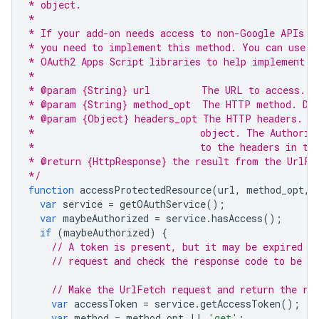
* object.
*
* If your add-on needs access to non-Google APIs t
* you need to implement this method. You can use t
* OAuth2 Apps Script libraries to help implement i
*
* @param {String} url         The URL to access.
* @param {String} method_opt  The HTTP method. De
* @param {Object} headers_opt The HTTP headers. De
*                             object. The Authoriz
*                             to the headers in th
* @return {HttpResponse} the result from the UrlFe
*/
function
accessProtectedResource
(
url
,
method_opt
,
var
service
=
getOAuthService
();
var
maybeAuthorized
=
service
.
hasAccess
();
if
(
maybeAuthorized
)
{
// A token is present, but it may be expired o
// request and check the response code to be su
// Make the UrlFetch request and return the re
var
accessToken
=
service
.
getAccessToken
();
var
method
=
method_opt
||
'get'
;