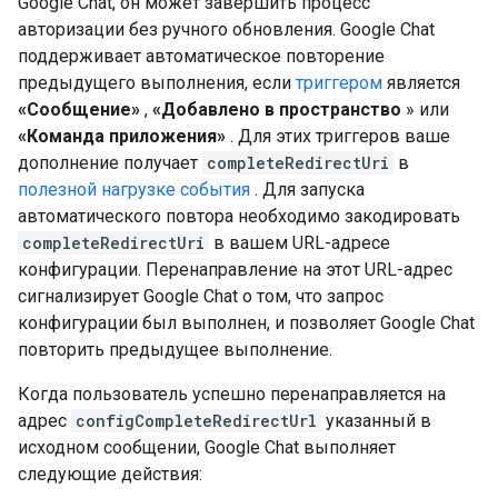
Google Chat, он может завершить процесс
авторизации без ручного обновления. Google Chat
поддерживает автоматическое повторение
предыдущего выполнения, если
триггером
является
«Сообщение»
,
«Добавлено в пространство
» или
«Команда приложения»
. Для этих триггеров ваше
дополнение получает
completeRedirectUri
в
полезной нагрузке события
. Для запуска
автоматического повтора необходимо закодировать
completeRedirectUri
в вашем URL-адресе
конфигурации. Перенаправление на этот URL-адрес
сигнализирует Google Chat о том, что запрос
конфигурации был выполнен, и позволяет Google Chat
повторить предыдущее выполнение.
Когда пользователь успешно перенаправляется на
адрес
configCompleteRedirectUrl
указанный в
исходном сообщении, Google Chat выполняет
следующие действия: