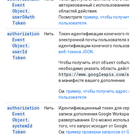
Event
авторизованный с использованием 
Object
.
областей действия.
user
OAuth
Посмотрите
пример, чтобы получить 
Token
пользователя
.
authorization
Нить
Токен идентификации конечного пол
Event
электронной почты пользователя зак
Object
.
идентификации конечного пользоват
user
Id
веб-токена JSON
.
Token
Чтобы получить этот объект события 
необходимо указать область действ
https://www.googleapis.com/aut
в манифесте вашего дополнения.
См.
пример, чтобы получить адрес э
пользователя
.
authorization
Нить
Идентификационный токен для серви
Event
записи дополнения Google Workspace
Object
.
развертывания. Его можно использов
system
Id
того, что запрос исходит от Google.
Token
См.
пример проверки запросов от Goo