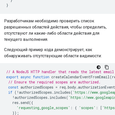
}
Разработчикам необходимо проверить список
разрешенных областей действия, чтобы определить,
отсутствуют ли какие-либо области действия для
текущего выполнения.
Следующий пример кода демонстрирует, как
обнаруживать отсутствующие области видимости:
// A NodeJS HTTP handler that reads the latest email
export
async
function
createCalendarEventFromEmail
(
r
// Ensure the required scopes are authorized.
const
authorizedScopes
=
req
.
body
.
authorizationEven
if
(
!
authorizedScopes
.
includes
(
'https://www.googlea
!
authorizedScopes
.
includes
(
'https://www.googleapi
res
.
send
({
'requesting_google_scopes'
:
{
'scopes'
:
[
'https
});