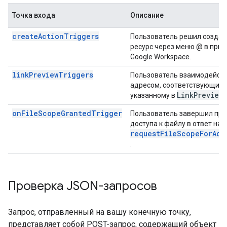
Точка входа
Описание
createActionTriggers
Пользователь решил создат
ресурс через меню @ в при
Google Workspace.
linkPreviewTriggers
Пользователь взаимодейств
адресом, соответствующим 
Link
Preview
указанному в
onFileScopeGrantedTrigger
Пользователь завершил пр
доступа к файлу в ответ на 
requestFileScopeForAct
.
Проверка JSON-запросов
Запрос, отправленный на вашу конечную точку,
представляет собой POST-запрос, содержащий объект