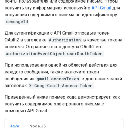
почты пользователя или содержимое письма. Чтобы
получить эту информацию, используйте
API Gmail
для
получения содержимого письма по идентификатору
messageId
.
Для аутентификации с API Gmail отправьте токен
OAuth2 в заголовке
Authorization
в качестве токена
носителя. Отправьте токен доступа OAuth2 из
authorizationEventObject.userOauthToken
.
При использовании одной из областей действия для
каждого сообщения, также включите токен
сообщения из
gmail.accessToken
в дополнительный
заголовок
X-Goog-Gmail-Access-Token
.
Приведённый ниже пример кода демонстрирует, как
получить содержимое электронного письма с
помощью API Gmail:
Java
Node.JS