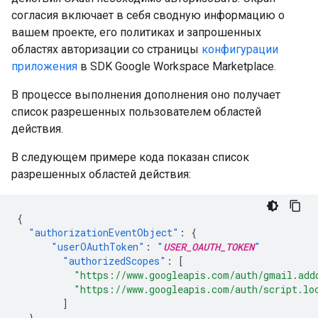
согласия включает в себя сводную информацию о
вашем проекте, его политиках и запрошенных
областях авторизации со страницы
конфигурации
приложения
в SDK Google Workspace Marketplace.
В процессе выполнения дополнения оно получает
список разрешенных пользователем областей
действия.
В следующем примере кода показан список
разрешенных областей действия:
{
"authorizationEventObject"
:
{
"userOAuthToken"
:
"
USER_OAUTH_TOKEN
"
"authorizedScopes"
:
[
"https://www.googleapis.com/auth/gmail.add
"https://www.googleapis.com/auth/script.lo
]
}