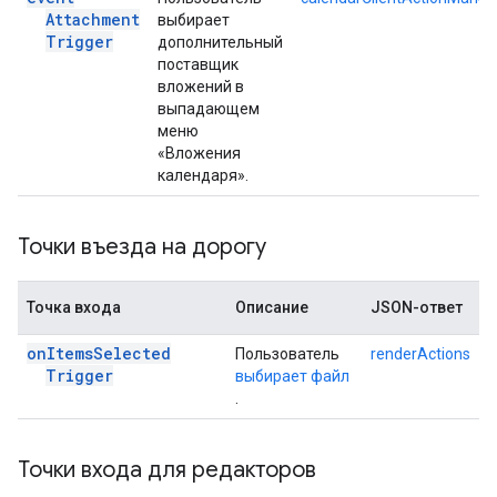
Attachment
выбирает
Trigger
дополнительный
поставщик
вложений в
выпадающем
меню
«Вложения
календаря».
Точки въезда на дорогу
Точка входа
Описание
JSON-ответ
on
Items
Selected
Пользователь
renderActions
Trigger
выбирает файл
.
Точки входа для редакторов