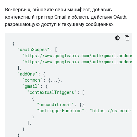
Во-первых, обновите свой манифест, добавив
контекстный триггер Gmail и область действия OAuth,
разрешающую доступ к текущему сообщению.
{
"oauthScopes"
:
[
"https://www.googleapis.com/auth/gmail.addons.
"https://www.googleapis.com/auth/gmail.addons.
],
"addOns"
:
{
"common"
:
{
...
},
"gmail"
:
{
"contextualTriggers"
:
[
{
"unconditional"
:
{},
"onTriggerFunction"
:
"https://us-central
}
],
}
}