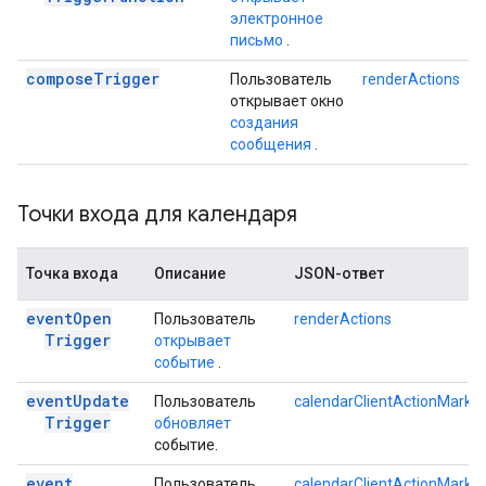
электронное
письмо
.
compose
Trigger
Пользователь
renderActions
открывает окно
создания
сообщения
.
Точки входа для календаря
Точка входа
Описание
JSON-ответ
event
Open
Пользователь
renderActions
Trigger
открывает
событие
.
event
Update
Пользователь
calendarClientActionMarku
Trigger
обновляет
событие.
event
Пользователь
calendarClientActionMarku