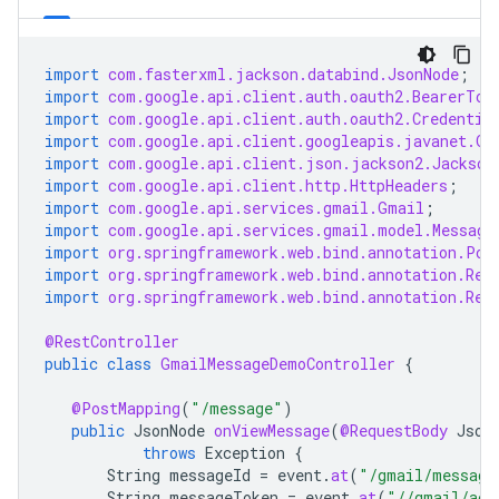
import
com.fasterxml.jackson.databind.JsonNode
;
import
com.google.api.client.auth.oauth2.BearerTok
import
com.google.api.client.auth.oauth2.Credentia
import
com.google.api.client.googleapis.javanet.Go
import
com.google.api.client.json.jackson2.Jackson
import
com.google.api.client.http.HttpHeaders
;
import
com.google.api.services.gmail.Gmail
;
import
com.google.api.services.gmail.model.Message
import
org.springframework.web.bind.annotation.Pos
import
org.springframework.web.bind.annotation.Req
import
org.springframework.web.bind.annotation.Res
@RestController
public
class
GmailMessageDemoController
{
@PostMapping
(
"/message"
)
public
JsonNode
onViewMessage
(
@RequestBody
Json
throws
Exception
{
String
messageId
=
event
.
at
(
"/gmail/message
String
messageToken
=
event
.
at
(
"//gmail/acc