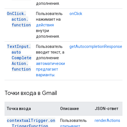
дополнения.
On
Click
.
Пользователь
onClick
action
.
нажимает на
function
действия
внутри
дополнения.
Text
Input
.
Пользователь
getAutocompletionResponse
auto
вводит текст, а
Complete
дополнение
Action
.
автоматически
function
предлагает
варианты.
Точки входа в Gmail
Точка входа
Описание
JSON-ответ
contextual
Trigger
.
on
Пользователь
renderActions
Trigger
Function
открывает