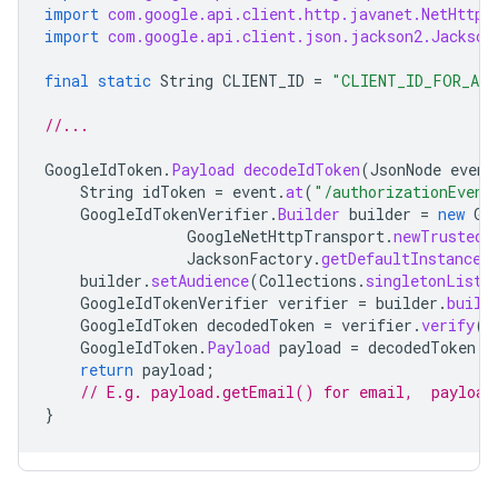
import
com.google.api.client.http.javanet.NetHttpT
import
com.google.api.client.json.jackson2.Jackson
final
static
String
CLIENT_ID
=
"CLIENT_ID_FOR_ADD
//...
GoogleIdToken
.
Payload
decodeIdToken
(
JsonNode
event
String
idToken
=
event
.
at
(
"/authorizationEvent
GoogleIdTokenVerifier
.
Builder
builder
=
new
Go
GoogleNetHttpTransport
.
newTrustedT
JacksonFactory
.
getDefaultInstance
(
builder
.
setAudience
(
Collections
.
singletonList
(
GoogleIdTokenVerifier
verifier
=
builder
.
build
GoogleIdToken
decodedToken
=
verifier
.
verify
(
i
GoogleIdToken
.
Payload
payload
=
decodedToken
.
g
return
payload
;
// E.g. payload.getEmail() for email,  payload
}