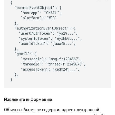
{

  "commonEventObject": {

     "hostApp": "GMAIL",

     "platform": "WEB"

  },

  "authorizationEventObject": {

    "userOAuthToken": "ya29...",

    "systemIdToken": "eyJhbGc...",

    "userIdToken": "jaaa45...",

  },

  "gmail": {

     "messageId": "msg-f:1234567",

     "threadId": "thread-f:2345678",

     "accessToken": "xedf241...",

  },

}
Извлеките информацию
Объект события не содержит адрес электронной