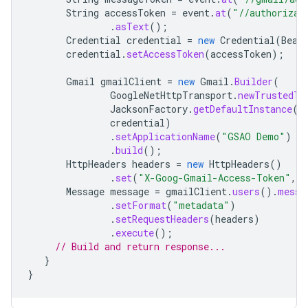
String
accessToken
=
event
.
at
(
"//authorizat
.
asText
();
Credential
credential
=
new
Credential
(
Bear
credential
.
setAccessToken
(
accessToken
);
Gmail
gmailClient
=
new
Gmail
.
Builder
(
GoogleNetHttpTransport
.
newTrustedTr
JacksonFactory
.
getDefaultInstance
()
credential
)
.
setApplicationName
(
"GSAO Demo"
)
.
build
();
HttpHeaders
headers
=
new
HttpHeaders
()
.
set
(
"X-Goog-Gmail-Access-Token"
,
m
Message
message
=
gmailClient
.
users
().
messa
.
setFormat
(
"metadata"
)
.
setRequestHeaders
(
headers
)
.
execute
();
// Build and return response...
}
}