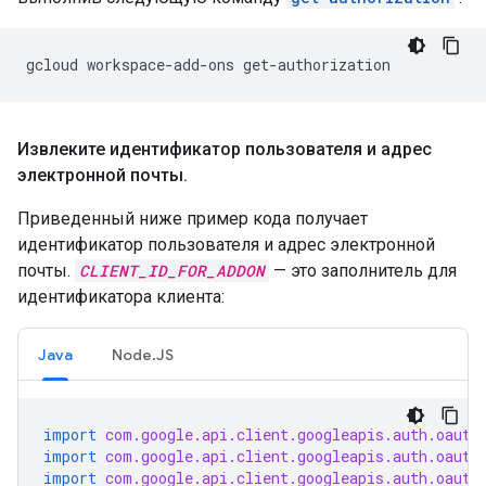
gcloud
workspace-add-ons
Извлеките идентификатор пользователя и адрес
электронной почты
.
Приведенный ниже пример кода получает
идентификатор пользователя и адрес электронной
почты.
CLIENT_ID_FOR_ADDON
— это заполнитель для
идентификатора клиента:
Java
Node.JS
import
com.google.api.client.googleapis.auth.oauth
import
com.google.api.client.googleapis.auth.oauth
import
com.google.api.client.googleapis.auth.oauth