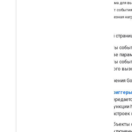
Форма для вы
Настроить согласие OAuth
Объект события
Полезная наг
Разработка дополнений для
Google Workspace
Обзор
На этой страни
Краткое руководство
Манифесты
Объекты событ
Области применения
качестве пара
Сборка с использованием конечных
Объекты событ
точек HTTP
обратного вызо
Карты сборки
Обзор
Дополнения Go
Открытки
Домашние страницы
Триггер
Виджеты
передаетс
Действия
функции 
Объекты событий
настроек 
Триггеры
Объекты с
Руководство по стилю
включенны