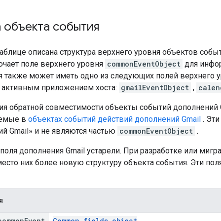
 объекта события
аблице описана структура верхнего уровня объектов событ
ючает поле верхнего уровня
commonEventObject
для инфор
я также может иметь одно из следующих полей верхнего у
 активным приложением хоста:
gmailEventObject
,
calen
ия обратной совместимости объекты событий дополнений
уемые в
объектах событий действий дополнений Gmail
. Эти
й Gmail» и не являются частью
commonEventObject
.
поля дополнения Gmail устарели. При разработке или мигр
есто них более новую структуру объекта события. Эти по
я
common
Event
Common fields object