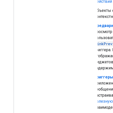
действий
Тестировать и отлаживать
Журналы ошибок запросов
Объекты 
Рекомендации
контекст
Ограничения
Предвари
Глоссарий
просмотр
пользова
Обновите устаревшие дополнения
linkPrev
триггера.
отобража
Разработка дополнений для
редактора
виджетов,
Обзор
содержи
Краткое руководство
Триггеры
Жизненный цикл авторизации
приложени
Манифест
сообщения
Области применения
настраива
Создавайте HTML-интерфейсы
полезную
Расширить Google Таблицы
взаимоде
Расширить Документы Google