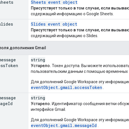
sheets
Sheets event object
Присутствует только в том случае, если вызыва
содержащий информацию о Google Sheets.
slides
Slides event object
Присутствует только в том случае, если вызываю
содержащий информацию о Slides.
поля дополнения Gmail
message
string
ess
Token
Устарело.
Токен доступа. Вы можете использовать
пользовательским данным с помощью временных о
Для дополнений Google Workspace эту информаци
eventObject.gmail.accessToken
.
message
string
sage
Id
Устарело.
Идентификатор сообщения ветки обсуж
интерфейсе Gmail.
Для дополнений Google Workspace эту информаци
eventObject.gmail.messageId
.