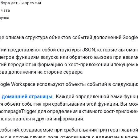
бора даты и времени
 чата
рузка
це описана структура объектов событий дополнений Google
ий представляют собой структуры JSON, которые автомат
метров функциям запуска или обратного вызова при взаим
ий передают информацию о хост-приложении и текущем ко
ва дополнения на стороне сервера.
ogle Workspace используют объекты событий в следующих
ы домашней страницы
. Каждой определенной вами функ
я объект события при срабатывании этой функции. Вы мож
homepageTrigger для определения активного хост-приложе
пользователя и другой информации.
обытий, создаваемые при срабатывании триггера главной 
х в другие случаи; поля, относящиеся к виджетам и конт