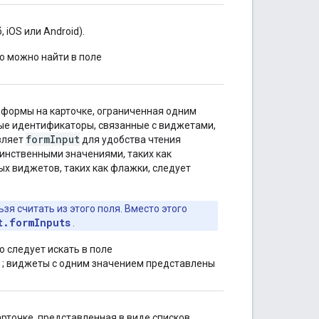
 iOS или Android).
ю можно найти в поле
 формы на карточке, ограниченная одним
ые идентификаторы, связанные с виджетами,
form
Input
вляет
для удобства чтения
инственными значениями, таких как
х виджетов, таких как флажки, следует
я считать из этого поля. Вместо этого
t.formInputs
.
 следует искать в поле
; виджеты с одним значением представлены
рточке, представленная в виде списков