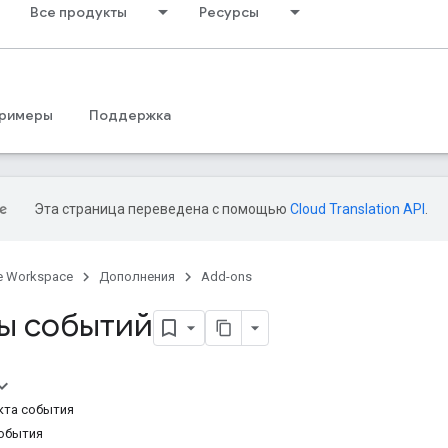
Все продукты
Ресурсы
римеры
Поддержка
Эта страница переведена с помощью
Cloud Translation API
.
e Workspace
Дополнения
Add-ons
ы событий
кта события
события