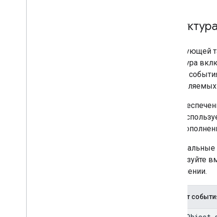
Расширьте Google Презентации
Расширить Google Формы
Структура
Протестируйте свою надстройку
В следующей т
Рекомендации
Структура вкл
Ограничения
объект событи
определяемых
Опубликовать дополнение
Обзор
Для обеспечен
Обновление опубликованного
поля, использ
дополнения
поля дополнени
Оригинальные 
используйте вм
обновлении.
Объект событи
event
Object
.