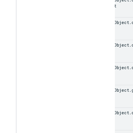
Object
event
Object
.
event
Object
.
event
Object
.
event
Object
.
event
Object
.