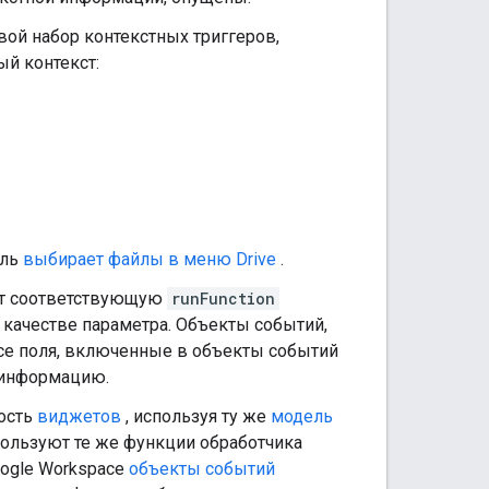
вой набор контекстных триггеров,
й контекст:
ель
выбирает файлы в меню Drive
.
ет соответствующую
runFunction
 качестве параметра. Объекты событий,
се поля, включенные в объекты событий
ю информацию.
ость
виджетов
, используя ту же
модель
спользуют те же функции обработчика
oogle Workspace
объекты событий