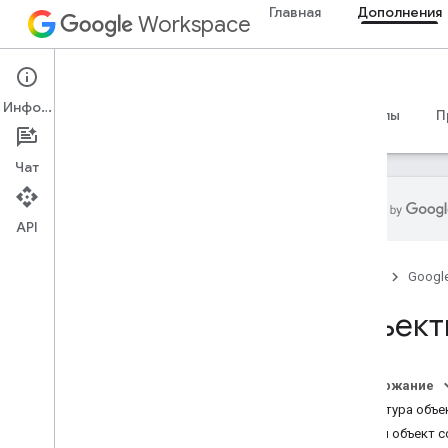
Главная
Дополнения
Workspace
Add-ons
Информация
Обзор
Руководства
Справочные материалы
П
Чат
API
Обзор дополнений
Главная
Googl
Типы дополнений
Установите и авторизуйте
Объект
дополнения
Открывайте и используйте
дополнения
Содержание
Структура объе
Начать
Общий объект 
Разработка в Google Workspace