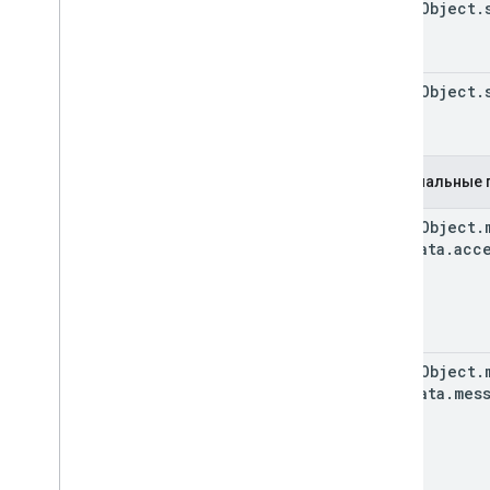
event
Object
.
event
Object
.
Оригинальные 
event
Object
.
Metadata
.
acc
event
Object
.
Metadata
.
mes