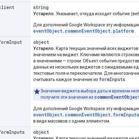
client
string
Устарело.
Указывает, откуда исходит событие (веб,
Для дополнений Google Workspace эту информаци
eventObject.commonEventObject.platform
.
form
Input
object
Устарело.
Карта текущих значений всех виджетов
значением на виджет. Ключами являются строков
а значениями — строки. Объект события предоста
данных из нескольких виджетов с ожидаемыми ед
текстовые поля и переключатели. Для многозначны
form
Inputs
считывать каждое значение из
.
Значения виджета выбора даты и времени нельз
commonEventObjec
получите эти значения из
Для дополнений Google Workspace эту информацию
eventObject.commonEventObject.formInputs
в виде массивов с одним элементом.
form
Inputs
object
Устарело.
Карта текущих значений виджетов на ка