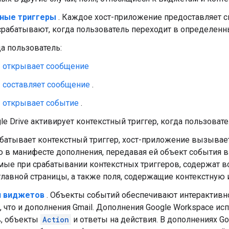
ные триггеры
. Каждое хост-приложение предоставляет с
рабатывают, когда пользователь переходит в определенны
а пользователь:
открывает сообщение
составляет сообщение
.
открывает событие
.
le Drive активирует контекстный триггер, когда пользоват
абатывает контекстный триггер, хост-приложение вызыва
 в манифесте дополнения, передавая ей объект события в
мые при срабатывании контекстных триггеров, содержат в
главной страницы, а также поля, содержащие контекстну
я виджетов
. Объекты событий обеспечивают интерактивн
, что и дополнения Gmail. Дополнения Google Workspace и
, объекты
Action
и ответы на действия. В дополнениях G