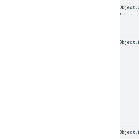
event
Object
.
Platform
event
Object
.
event
Object
.