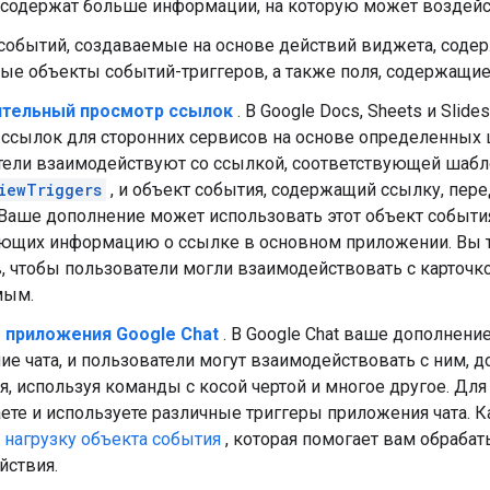
содержат больше информации, на которую может воздейс
событий, создаваемые на основе действий виджета, содер
ные объекты событий-триггеров, а также поля, содержащи
тельный просмотр ссылок
. В Google Docs, Sheets и Sli
 ссылок для сторонних сервисов на основе определенных 
тели взаимодействуют со ссылкой, соответствующей шабл
iewTriggers
, и объект события, содержащий ссылку, пер
 Ваше дополнение может использовать этот объект события
ющих информацию о ссылке в основном приложении. Вы т
 чтобы пользователи могли взаимодействовать с карточк
мым.
 приложения Google Chat
. В Google Chat ваше дополнени
е чата, и пользователи могут взаимодействовать с ним, до
, используя команды с косой чертой и многое другое. Дл
ете и используете различные триггеры приложения чата. 
 нагрузку объекта события
, которая помогает вам обрабат
йствия.