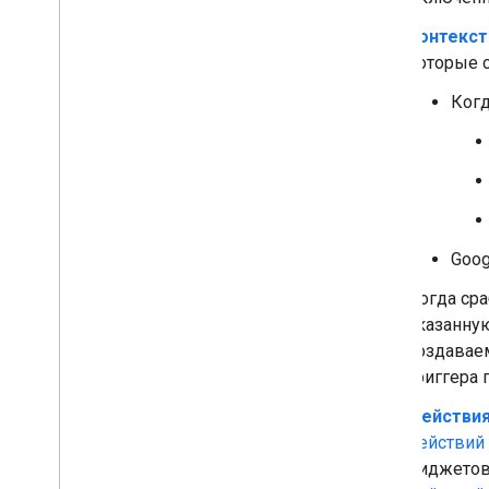
Создавайте интерактивные карты
Контекст
Навигация между картами
которые с
Используйте универсальные
действия
Когд
Добавить автозаполнение для
ввода текста
Чтение локали и часового пояса
пользователя
Расширение Gmail
Расширить Календарь Google
Goog
Расширьте Google Диск
Расширение возможностей
Когда ср
редакторов Google
указанную
Расширьте Google Чат
создавае
Расширить Google Meet
триггера 
Расширьте Google Workspace
Studio
Действи
действий
Подключите дополнение к
виджетов
сторонним сервисам