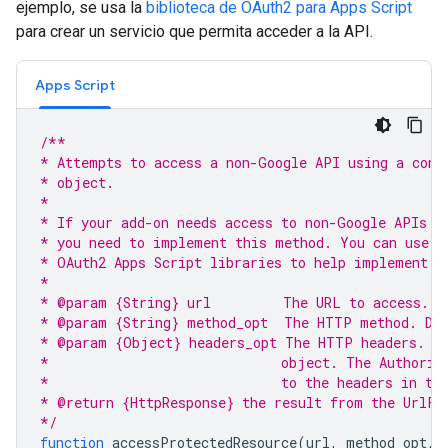
ejemplo, se usa la
biblioteca de OAuth2 para Apps Script
para crear un servicio que permita acceder a la API.
Apps Script
/**
* Attempts to access a non-Google API using a cons
* object.
*
* If your add-on needs access to non-Google APIs t
* you need to implement this method. You can use t
* OAuth2 Apps Script libraries to help implement i
*
* @param {String} url         The URL to access.
* @param {String} method_opt  The HTTP method. De
* @param {Object} headers_opt The HTTP headers. De
*                             object. The Authoriz
*                             to the headers in th
* @return {HttpResponse} the result from the UrlFe
*/
function
accessProtectedResource
(
url
,
method_opt
,