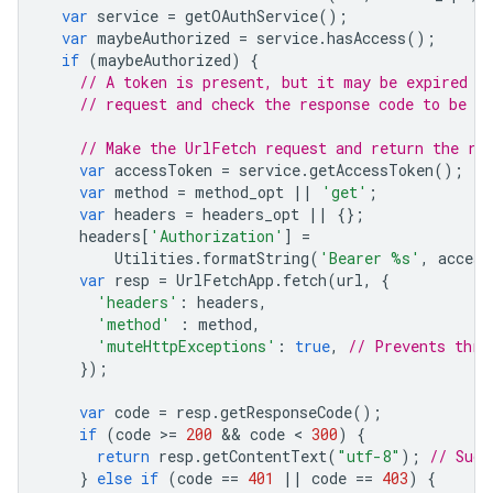
var
service
=
getOAuthService
();
var
maybeAuthorized
=
service
.
hasAccess
();
if
(
maybeAuthorized
)
{
// A token is present, but it may be expired o
// request and check the response code to be su
// Make the UrlFetch request and return the re
var
accessToken
=
service
.
getAccessToken
();
var
method
=
method_opt
||
'get'
;
var
headers
=
headers_opt
||
{};
headers
[
'Authorization'
]
=
Utilities
.
formatString
(
'Bearer %s'
,
access
var
resp
=
UrlFetchApp
.
fetch
(
url
,
{
'headers'
:
headers
,
'method'
:
method
,
'muteHttpExceptions'
:
true
,
// Prevents thro
});
var
code
=
resp
.
getResponseCode
();
if
(
code
>
=
200
 && 
code
 < 
300
)
{
return
resp
.
getContentText
(
"utf-8"
);
// Succ
}
else
if
(
code
==
401
||
code
==
403
)
{