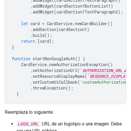
.
addWidget
(
cardSection1TextParagraph1
)
.
addWidget
(
cardSection1ButtonList1
)
.
addWidget
(
cardSection1TextParagraph2
);
let
card
=
CardService
.
newCardBuilder
()
.
addSection
(
cardSection1
)
.
build
();
return
[
card
];
}
function
startNonGoogleAuth
()
{
CardService
.
newAuthorizationException
()
.
setAuthorizationUrl
(
'
AUTHORIZATION_URL
'
.
setResourceDisplayName
(
'
RESOURCE_DISPLAY_
.
setCustomUiCallback
(
'customAuthorizationC
.
throwException
();
}
Reemplaza lo siguiente:
LOGO_URL
: URL de un logotipo o una imagen. Debe
ser una URL pública.