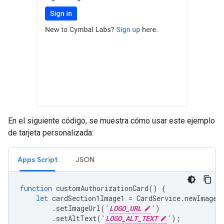
En el siguiente código, se muestra cómo usar este ejemplo
de tarjeta personalizada:
Apps Script
JSON
function
customAuthorizationCard
()
{
let
cardSection1Image1
=
CardService
.
newImage
(
.
setImageUrl
(
'
LOGO_URL
'
)
.
setAltText
(
'
LOGO_ALT_TEXT
'
);