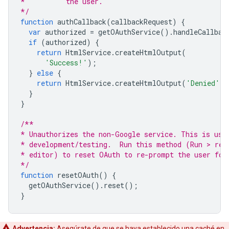
*          the user.
*/
function
authCallback
(
callbackRequest
)
{
var
authorized
=
getOAuthService
().
handleCallbac
if
(
authorized
)
{
return
HtmlService
.
createHtmlOutput
(
'Success!'
);
}
else
{
return
HtmlService
.
createHtmlOutput
(
'Denied'
);
}
}
/**
* Unauthorizes the non-Google service. This is use
* development/testing.  Run this method (Run > res
* editor) to reset OAuth to re-prompt the user for
*/
function
resetOAuth
()
{
getOAuthService
().
reset
();
}
Advertencia:
Asegúrate de que se haya establecido una caché en