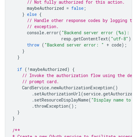
// Not fully authorized for this action.
maybeAuthorized
=
false
;
}
else
{
// Handle other response codes by logging th
// exception.
console
.
error
(
"Backend server error (%s): %
resp
.
getContentText
(
"utf-8"
));
throw
(
"Backend server error: "
+
code
);
}
}
if
(
!
maybeAuthorized
)
{
// Invoke the authorization flow using the defa
// prompt card.
CardService
.
newAuthorizationException
()
.
setAuthorizationUrl
(
service
.
getAuthorizat
.
setResourceDisplayName
(
"Display name to s
.
throwException
();
}
}
/**
* Create a new OAuth service to facilitate accessi