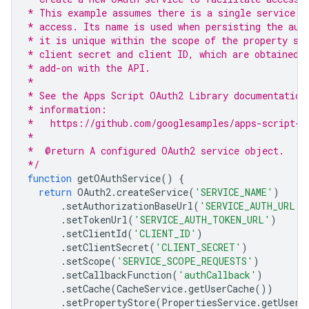
* This example assumes there is a single service t
* access. Its name is used when persisting the aut
* it is unique within the scope of the property st
* client secret and client ID, which are obtained 
* add-on with the API.
*
* See the Apps Script OAuth2 Library documentation
* information:
*   https://github.com/googlesamples/apps-script-o
*
*  @return A configured OAuth2 service object.
*/
function
getOAuthService
()
{
return
OAuth2
.
createService
(
'SERVICE_NAME'
)
.
setAuthorizationBaseUrl
(
'SERVICE_AUTH_URL'
)
.
setTokenUrl
(
'SERVICE_AUTH_TOKEN_URL'
)
.
setClientId
(
'CLIENT_ID'
)
.
setClientSecret
(
'CLIENT_SECRET'
)
.
setScope
(
'SERVICE_SCOPE_REQUESTS'
)
.
setCallbackFunction
(
'authCallback'
)
.
setCache
(
CacheService
.
getUserCache
())
.
setPropertyStore
(
PropertiesService
.
getUserP