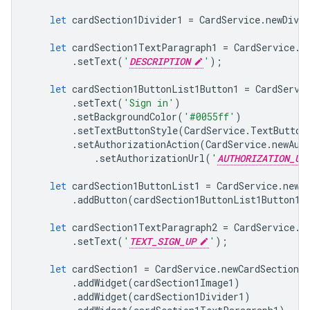
let
cardSection1Divider1
=
CardService
.
newDivid
let
cardSection1TextParagraph1
=
CardService
.
n
.
setText
(
'
DESCRIPTION
'
);
let
cardSection1ButtonList1Button1
=
CardServi
.
setText
(
'Sign in'
)
.
setBackgroundColor
(
'#0055ff'
)
.
setTextButtonStyle
(
CardService
.
TextButton
.
setAuthorizationAction
(
CardService
.
newAut
.
setAuthorizationUrl
(
'
AUTHORIZATION_UR
let
cardSection1ButtonList1
=
CardService
.
newB
.
addButton
(
cardSection1ButtonList1Button1
)
let
cardSection1TextParagraph2
=
CardService
.
n
.
setText
(
'
TEXT_SIGN_UP
'
);
let
cardSection1
=
CardService
.
newCardSection
(
.
addWidget
(
cardSection1Image1
)
.
addWidget
(
cardSection1Divider1
)