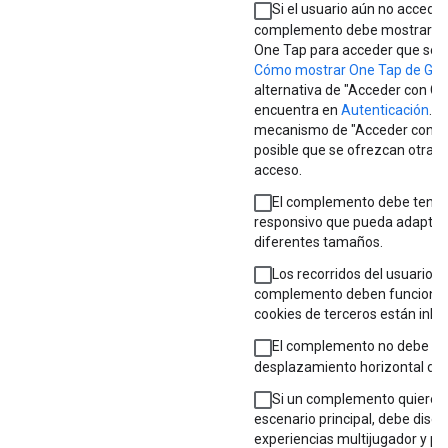
Si el usuario aún no accedió,
complemento debe mostrar el
One Tap para acceder que se 
Cómo mostrar One Tap de Goo
alternativa de "Acceder con Go
encuentra en
Autenticación
. 
mecanismo de "Acceder con Go
posible que se ofrezcan otras
acceso.
El complemento debe tener
responsivo que pueda adaptar 
diferentes tamaños.
Los recorridos del usuario d
complemento deben funcionar i
cookies de terceros están inhab
El complemento no debe te
desplazamiento horizontal den
Si un complemento quiere u
escenario principal, debe dise
experiencias multijugador y pe