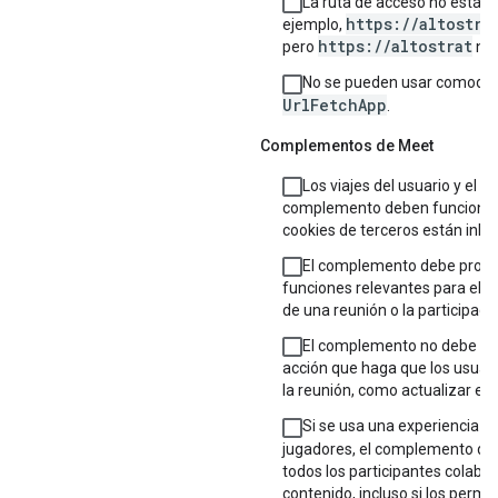
La ruta de acceso no está va
https://altostra
ejemplo,
https://altostrat
pero
no 
No se pueden usar comodin
UrlFetchApp
.
Complementos de Meet
Los viajes del usuario y el a
complemento deben funcionar i
cookies de terceros están inhab
El complemento debe propo
funciones relevantes para el 
de una reunión o la participació
El complemento no debe rea
acción que haga que los usua
la reunión, como actualizar el
Si se usa una experiencia pa
jugadores, el complemento deb
todos los participantes colabor
contenido, incluso si los permi