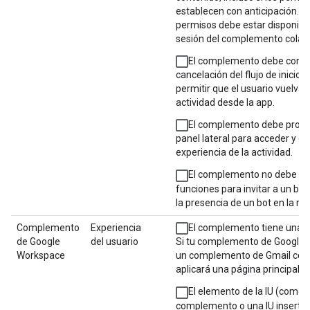
establecen con anticipación. El
permisos debe estar disponible
sesión del complemento colabo
El complemento debe contro
cancelación del flujo de inicio d
permitir que el usuario vuelva a 
actividad desde la app.
El complemento debe propo
panel lateral para acceder y co
experiencia de la actividad.
El complemento no debe pr
funciones para invitar a un bo
la presencia de un bot en la re
Complemento
Experiencia
El complemento tiene una pá
de Google
del usuario
Si tu complemento de Google 
Workspace
un complemento de Gmail conv
aplicará una página principal 
El elemento de la IU (como 
complemento o una IU inserta