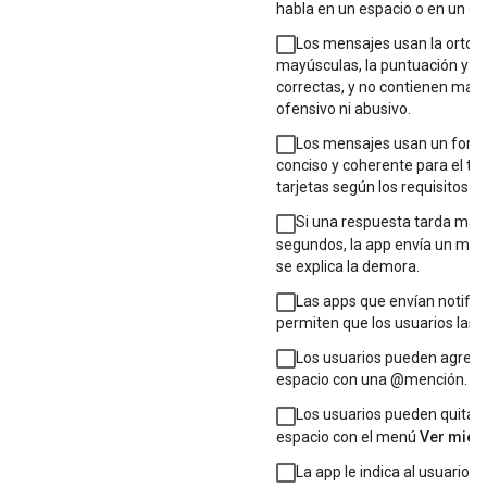
habla en un espacio o en un cha
Los mensajes usan la ortogra
mayúsculas, la puntuación y l
correctas, y no contienen mater
ofensivo ni abusivo.
Los mensajes usan un forma
conciso y coherente para el tex
tarjetas según los requisitos d
Si una respuesta tarda más
segundos, la app envía un men
se explica la demora.
Las apps que envían notific
permiten que los usuarios las 
Los usuarios pueden agregar
espacio con una @mención.
Los usuarios pueden quitar 
espacio con el menú
Ver mie
La app le indica al usuario t