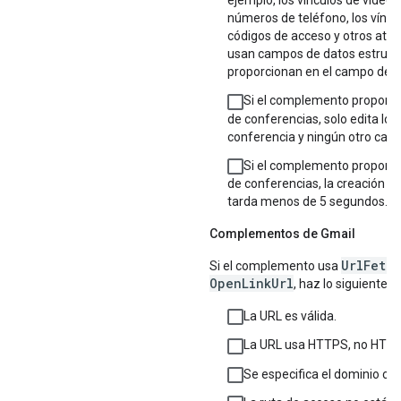
ejemplo, los vínculos de videoc
números de teléfono, los víncul
códigos de acceso y otros atri
usan campos de datos estruct
proporcionan en el campo de n
Si el complemento proporci
de conferencias, solo edita los 
conferencia y ningún otro cam
Si el complemento proporci
de conferencias, la creación d
tarda menos de 5 segundos.
Complementos de Gmail
UrlFetc
Si el complemento usa
OpenLinkUrl
, haz lo siguiente:
La URL es válida.
La URL usa HTTPS, no HTTP
Se especifica el dominio co