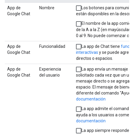
App de
Nombre
Los botones para comunicar
Google Chat
están disponibles en la descrip
El nombre de la app comien
de la A a la Z (en mayúsculas)
0 al 9. No puede comenzar con
App de
Funcionalidad
La app de Chat tiene
funcio
Google Chat
interactivas
y se puede agrega
directos o espacios.
App de
Experiencia
La app envía un mensaje de
Google Chat
del usuario
solicitado cada vez que un usua
mensaje directo o se agrega la
espacio. El mensaje de bienve
diferente del comando "Ayuda
documentación
La app admite el comando "
ayuda a los usuarios a comenz
documentación
La app siempre responde cu