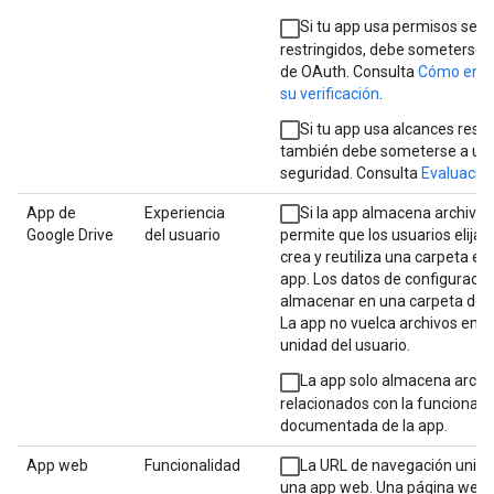
Si tu app usa permisos sens
restringidos, debe someterse a 
de OAuth. Consulta
Cómo envia
su verificación
.
Si tu app usa alcances restr
también debe someterse a una
seguridad. Consulta
Evaluació
App de
Experiencia
Si la app almacena archivos 
Google Drive
del usuario
permite que los usuarios elijan
crea y reutiliza una carpeta esp
app. Los datos de configuraci
almacenar en una carpeta de d
La app no vuelca archivos en l
unidad del usuario.
La app solo almacena archiv
relacionados con la funcionali
documentada de la app.
App web
Funcionalidad
La URL de navegación unive
una app web. Una página web s