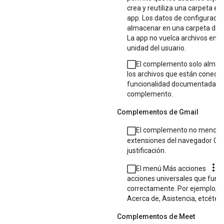
crea y reutiliza una carpeta esp
app. Los datos de configuraci
almacenar en una carpeta de d
La app no vuelca archivos en l
unidad del usuario.
El complemento solo almac
los archivos que están conecta
funcionalidad documentada de
complemento.
Complementos de Gmail
El complemento no menciona
extensiones del navegador Ch
justificación.
more_vert
El menú Más acciones
c
acciones universales que func
correctamente. Por ejemplo, Ce
Acerca de, Asistencia, etcétera
Complementos de Meet