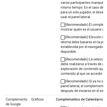
varios participantes manipulen
mismo tiempo. En el caso de la
para un solo jugador, el desarr
usar el panel lateral.
(
Recomendado
) El comple
mostrar quién es el usuario qu
(
Recomendado
) Elección de 
idioma debe basarse en la pref
establecida por el navegador 
disponible.
(
Recomendado
) La selecció
debe realizarse a través de un
exploración de contenido que 
contenido al que se accedió r
(
Recomendado
) Si ya no se 
panel lateral, el complemento
después de iniciarse en el esce
Complemento
Gráficos
Complementos de Calendario
de Google