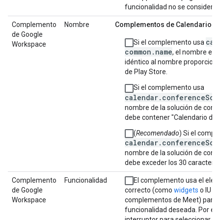
funcionalidad no se considera
Complemento
Nombre
Complementos de Calendario
de Google
cal
Si el complemento usa
Workspace
common.name
, el nombre en 
idéntico al nombre proporciona
de Play Store.
Si el complemento usa
calendar.conferenceSol
nombre de la solución de conf
debe contener "Calendario de 
(
Recomendado
) Si el comp
calendar.conferenceSol
nombre de la solución de conf
debe exceder los 30 caracteres
Complemento
Funcionalidad
El complemento usa el elem
de Google
correcto (como
widgets
o IU en
Workspace
complementos de Meet) para 
funcionalidad deseada. Por ej
interruptor para seleccionar un