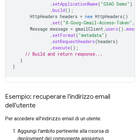
.
setApplicationName
(
"GSAO Demo"
)
.
build
();
HttpHeaders
headers
=
new
HttpHeaders
()
.
set
(
"X-Goog-Gmail-Access-Token"
,
m
Message
message
=
gmailClient
.
users
().
messa
.
setFormat
(
"metadata"
)
.
setRequestHeaders
(
headers
)
.
execute
();
// Build and return response...
}
}
Esempio: recuperare l'indirizzo email
dell'utente
Per accedere all'indirizzo email di un utente:
Aggiungi l'ambito pertinente alla risorsa di
deployment del componente aggiuntivo.