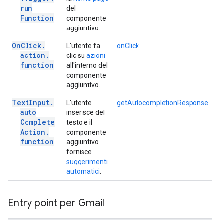
run
del
Function
componente
aggiuntivo.
On
Click
.
L'utente fa
onClick
action
.
clic su
azioni
function
all'interno del
componente
aggiuntivo.
Text
Input
.
L'utente
getAutocompletionResponse
auto
inserisce del
Complete
testo e il
Action
.
componente
function
aggiuntivo
fornisce
suggerimenti
automatici
.
Entry point per Gmail