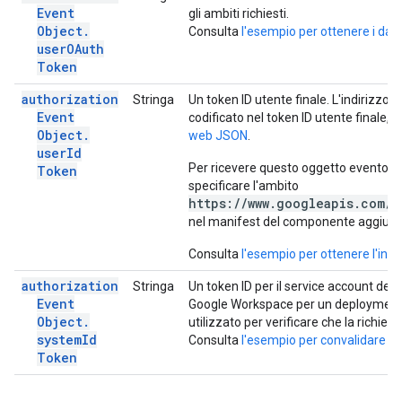
Event
gli ambiti richiesti.
Object
.
Consulta
l'esempio per ottenere i dati
user
OAuth
Token
authorization
Stringa
Un token ID utente finale. L'indirizzo e
Event
codificato nel token ID utente finale
Object
.
web JSON
.
user
Id
Per ricevere questo oggetto evento nel
Token
specificare l'ambito
https://www.googleapis.com/a
nel manifest del componente aggiunt
Consulta
l'esempio per ottenere l'indi
authorization
Stringa
Un token ID per il service account de
Event
Google Workspace per un deployment 
Object
.
utilizzato per verificare che la richie
system
Id
Consulta
l'esempio per convalidare le 
Token