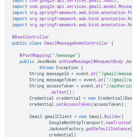
import
com.google.api.services.gmail.Gmail
;
import
com.google.api.services.gmail.model.Message
import
org.springframework.web.bind.annotation.Pos
import
org.springframework.web.bind.annotation.Req
import
org.springframework.web.bind.annotation.Res
@RestController
public
class
GmailMessageDemoController
{
@PostMapping
(
"/message"
)
public
JsonNode
onViewMessage
(
@RequestBody
Json
throws
Exception
{
String
messageId
=
event
.
at
(
"/gmail/message
String
messageToken
=
event
.
at
(
"//gmail/acc
String
accessToken
=
event
.
at
(
"//authorizat
.
asText
();
Credential
credential
=
new
Credential
(
Bear
credential
.
setAccessToken
(
accessToken
);
Gmail
gmailClient
=
new
Gmail
.
Builder
(
GoogleNetHttpTransport
.
newTrustedTr
JacksonFactory
.
getDefaultInstance
()
credential
)