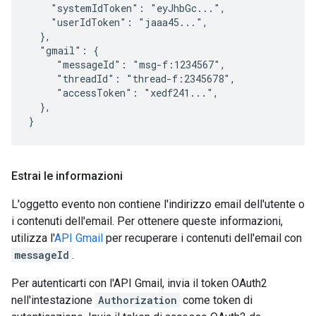
    "systemIdToken": "eyJhbGc...",

    "userIdToken": "jaaa45...",

  },

  "gmail": {

     "messageId": "msg-f:1234567",

     "threadId": "thread-f:2345678",

     "accessToken": "xedf241...",

  },

}
Estrai le informazioni
L'oggetto evento non contiene l'indirizzo email dell'utente o
i contenuti dell'email. Per ottenere queste informazioni,
utilizza l'
API Gmail
per recuperare i contenuti dell'email con
messageId
.
Per autenticarti con l'API Gmail, invia il token OAuth2
nell'intestazione
Authorization
come token di