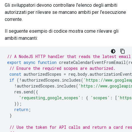
Gli sviluppatori devono controllare l'elenco degli ambiti
autorizzati per rilevare se mancano ambiti per l'esecuzione
corrente.
Il seguente esempio di codice mostra come rilevare gli
ambiti mancanti:
// A NodeJS HTTP handler that reads the latest email
export
async
function
createCalendarEventFromEmail
(
r
// Ensure the required scopes are authorized.
const
authorizedScopes
=
req
.
body
.
authorizationEven
if
(
!
authorizedScopes
.
includes
(
'https://www.googlea
!
authorizedScopes
.
includes
(
'https://www.googleapi
res
.
send
({
'requesting_google_scopes'
:
{
'scopes'
:
[
'https
});
return
;
}
// Use the token for API calls and return a card re