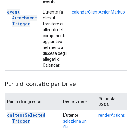
evento.
event
L'utente fa
calendarClientActionMarkup
Attachment
clic sul
Trigger
fornitore di
allegati del
componente
aggiuntivo
nel menu a
discesa degli
allegati di
Calendar.
Punti di contatto per Drive
Risposta
Punto di ingresso
Descrizione
JSON
on
Items
Selected
L'utente
renderActions
Trigger
seleziona un
file
.