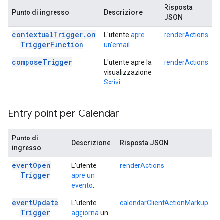
Risposta
Punto di ingresso
Descrizione
JSON
contextual
Trigger
.
on
L'utente
apre
renderActions
Trigger
Function
un'email
.
compose
Trigger
L'utente apre la
renderActions
visualizzazione
Scrivi
.
Entry point per Calendar
Punto di
Descrizione
Risposta JSON
ingresso
event
Open
L'utente
renderActions
Trigger
apre un
evento
.
event
Update
L'utente
calendarClientActionMarkup
Trigger
aggiorna
un