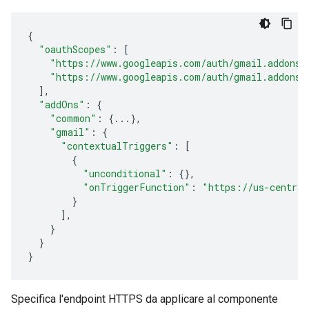
{
"oauthScopes"
:
[
"https://www.googleapis.com/auth/gmail.addons.
"https://www.googleapis.com/auth/gmail.addons.
],
"addOns"
:
{
"common"
:
{
...
},
"gmail"
:
{
"contextualTriggers"
:
[
{
"unconditional"
:
{},
"onTriggerFunction"
:
"https://us-central
}
],
}
}
}
Specifica l'endpoint HTTPS da applicare al componente