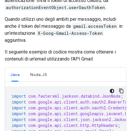
autenticazione. Invia il token di accesso OAuth2 da
authorizationEventObject.userOauthToken
.
Quando utilizzi uno degli ambiti per messaggio, includi
anche il token del messaggio da
gmail.accessToken
in
un'intestazione
X-Goog-Gmail-Access-Token
aggiuntiva.
Il seguente esempio di codice mostra come ottenere i
contenuti di un'email utilizzando l'API Gmail:
Java
Node.JS
import
com.fasterxml.jackson.databind.JsonNode
;
import
com.google.api.client.auth.oauth2.BearerTok
import
com.google.api.client.auth.oauth2.Credentia
import
com.google.api.client.googleapis.javanet.Go
import
com.google.api.client.json.jackson2.Jackson
import
com.google.api.client.http.HttpHeaders
;