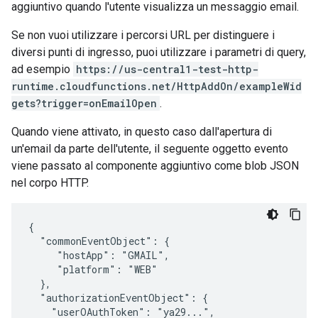
aggiuntivo quando l'utente visualizza un messaggio email.
Se non vuoi utilizzare i percorsi URL per distinguere i
diversi punti di ingresso, puoi utilizzare i parametri di query,
ad esempio
https://us-central1-test-http-
runtime.cloudfunctions.net/HttpAddOn/exampleWid
gets?trigger=onEmailOpen
.
Quando viene attivato, in questo caso dall'apertura di
un'email da parte dell'utente, il seguente oggetto evento
viene passato al componente aggiuntivo come blob JSON
nel corpo HTTP.
{

  "commonEventObject": {

     "hostApp": "GMAIL",

     "platform": "WEB"

  },

  "authorizationEventObject": {

    "userOAuthToken": "ya29...",
