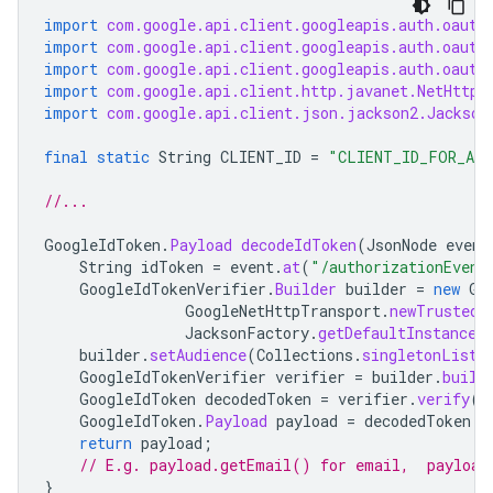
import
com.google.api.client.googleapis.auth.oauth
import
com.google.api.client.googleapis.auth.oauth
import
com.google.api.client.googleapis.auth.oauth
import
com.google.api.client.http.javanet.NetHttpT
import
com.google.api.client.json.jackson2.Jackson
final
static
String
CLIENT_ID
=
"CLIENT_ID_FOR_ADD
//...
GoogleIdToken
.
Payload
decodeIdToken
(
JsonNode
event
String
idToken
=
event
.
at
(
"/authorizationEvent
GoogleIdTokenVerifier
.
Builder
builder
=
new
Go
GoogleNetHttpTransport
.
newTrustedT
JacksonFactory
.
getDefaultInstance
(
builder
.
setAudience
(
Collections
.
singletonList
(
GoogleIdTokenVerifier
verifier
=
builder
.
build
GoogleIdToken
decodedToken
=
verifier
.
verify
(
i
GoogleIdToken
.
Payload
payload
=
decodedToken
.
g
return
payload
;
// E.g. payload.getEmail() for email,  payload
}