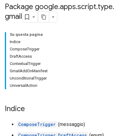
Package google
.
apps
.
script
.
type
.
gmail
Su questa pagina
Indice
ComposeTrigger
DraftAccess
ContextualTrigger
GmailAddOnManifest
UnconditionalTrigger
UniversalAction
Indice
ComposeTrigger
(messaggio)
ComposeTrigger.DraftAccess
(enum)