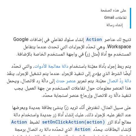
على هذه الصفحة
تفاعلات Gmail
إنشاء رسالة
تتيح لك عناصر
Action
إنشاء سلوك تفاعلي في إضافات Google
Workspace. وهي تحدّد الإجراءات التي تحدث عندما يتفاعل
المستخدم مع أداة (مثل زر) في واجهة المستخدم الخاصة بالإضافة.
يتم ربط إجراء بأداة معيّنة باستخدام
دالة معالجة الأدوات
، والتي تحدّد
أيضًا الشرط الذي يؤدي إلى تنفيذ الإجراء. عندما يتم تشغيل الإجراء، ينفّذ
دالة ردّ اتصال
معيّنة. يتم تمرير
عنصر حدث
إلى دالّة رد الاتصال، ويحمل
هذا العنصر معلومات حول تفاعلات المستخدم من جهة العميل. يجب
تنفيذ دالّة رد الاتصال وإرجاع عنصر استجابة محدّد.
على سبيل المثال، لنفترض أنّك تريد زرًا ينشئ بطاقة جديدة ويعرضها
عند النقر عليه. لإجراء ذلك، عليك إنشاء أداة زر جديدة واستخدام دالة
معالج أداة الزر
setOnClickAction(action)
لضبط
Action
لإنشاء البطاقات. يحدّد
Action
الذي تحدّده دالة رد اتصال برمجة