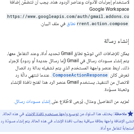
لاستخدام إجراءات الأدوات وعناصر الردود هذه، يجب أن تتضمّن إضافة
Google Workspace
https://www.googleapis.com/auth/gmail.addons.cu
rrent.action.compose
نطاق
في ملف البيان.
إنشاء رسالة
يمكن للإضافات التي توسّع نطاق Gmail تحديد أداة، وعند التفاعل معها،
يتم إنشاء مسودات رسائل في Gmail (إما رسائل جديدة أو ردود). لإجراء
ذلك، اربط عنصر واجهة المستخدم الذي يتم تشغيله بدالة رد اتصال
تعرض كائن
ComposeActionResponse
. عندما تنتهي دالّة رد
الاتصال من التنفيذ، يستخدم Gmail عنصر الرد هذا لفتح نافذة الإنشاء
وتعبئة مسوّدة.
لمزيد من التفاصيل ومثال، يُرجى الاطّلاع على
إنشاء مسودات رسائل
.
ملاحظة:
يختلف هذا السلوك عن
توسيع واجهة مستخدم نافذة الإنشاء
. في هذه الحالة،
تنشئ الإضافة واجهة بطاقة سياقية بجانب نافذة الإنشاء. في هذه الحالة، يتم إنشاء مسودّة رد
استجابةً لتفاعل مع أداة.