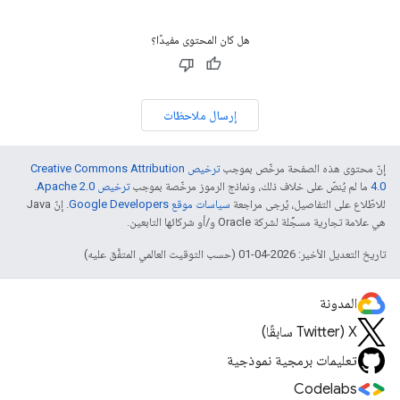
هل كان المحتوى مفيدًا؟
إرسال ملاحظات
إنّ محتوى هذه الصفحة مرخّص بموجب
ترخيص Creative Commons Attribution
4.0‏
ما لم يُنصّ على خلاف ذلك، ونماذج الرموز مرخّصة بموجب
ترخيص Apache 2.0‏
.
للاطّلاع على التفاصيل، يُرجى مراجعة
سياسات موقع Google Developers‏
. إنّ Java
هي علامة تجارية مسجَّلة لشركة Oracle و/أو شركائها التابعين.
تاريخ التعديل الأخير: 2026-04-01 (حسب التوقيت العالمي المتفَّق عليه)
المدونة
‫X ‏(Twitter سابقًا)
تعليمات برمجية نموذجية
Codelabs