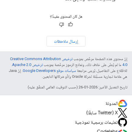
هل كان المحتوى مفيدًا؟
إرسال ملاحظات
إنّ محتوى هذه الصفحة مرخّص بموجب
ترخيص Creative Commons Attribution
4.0‏
ما لم يُنصّ على خلاف ذلك، ونماذج الرموز مرخّصة بموجب
ترخيص Apache 2.0‏
.
للاطّلاع على التفاصيل، يُرجى مراجعة
سياسات موقع Google Developers‏
. إنّ Java
هي علامة تجارية مسجَّلة لشركة Oracle و/أو شركائها التابعين.
تاريخ التعديل الأخير: 2026-01-26 (حسب التوقيت العالمي المتفَّق عليه)
المدونة
‫X ‏(Twitter سابقًا)
تعليمات برمجية نموذجية
Codelabs