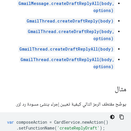
GmailMessage.createDraftReplyAll(body,
options)
GmailThread.createDraftReply(body)
GmailThread.createDraftReply(body,
options)
GmailThread.createDraftReplyAll(body)
GmailThread.createDraftReplyAll(body,
options)
مثال
يوضّح مقتطف الرمز التالي كيفية تعيين إجراء ينشئ مسودة رد لزر.
var
composeAction
=
CardService
.
newAction
()
.
setFunctionName
(
'createReplyDraft'
);