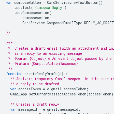
var
composeButton
=
CardService
.
newTextButton
()
.
setText
(
'Compose Reply'
)
.
setComposeAction
(
composeAction
,
CardService
.
ComposedEmailType
.
REPLY_AS_DRAFT
// ...
/**
 *  Creates a draft email (with an attachment and in
 *  as a reply to an existing message.
 *  @param {Object} e An event object passed by the 
 *  @return {ComposeActionResponse}
 */
function
createReplyDraft
(
e
)
{
// Activate temporary Gmail scopes, in this case t
// a reply to be drafted.
var
accessToken
=
e
.
gmail
.
accessToken
;
GmailApp
.
setCurrentMessageAccessToken
(
accessToken
)
// Creates a draft reply.
var
messageId
=
e
.
gmail
.
messageId
;