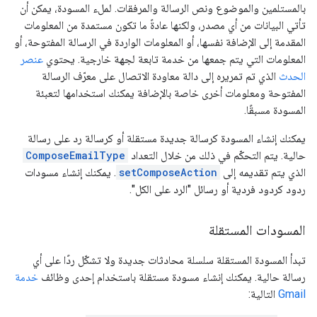
بالمستلمين والموضوع ونص الرسالة والمرفقات. لملء المسودة، يمكن أن
تأتي البيانات من أي مصدر، ولكنها عادةً ما تكون مستمدة من المعلومات
المقدمة إلى الإضافة نفسها، أو المعلومات الواردة في الرسالة المفتوحة، أو
المعلومات التي يتم جمعها من خدمة تابعة لجهة خارجية. يحتوي
عنصر
الحدث
الذي تم تمريره إلى دالة معاودة الاتصال على معرّف الرسالة
المفتوحة ومعلومات أخرى خاصة بالإضافة يمكنك استخدامها لتعبئة
المسودة مسبقًا.
يمكنك إنشاء المسودة كرسالة جديدة مستقلة أو كرسالة رد على رسالة
حالية. يتم التحكّم في ذلك من خلال التعداد
ComposeEmailType
الذي يتم تقديمه إلى
setComposeAction
. يمكنك إنشاء مسودات
ردود كردود فردية أو رسائل "الرد على الكل".
المسودات المستقلة
تبدأ المسودة المستقلة سلسلة محادثات جديدة ولا تشكّل ردًا على أي
رسالة حالية. يمكنك إنشاء مسودة مستقلة باستخدام إحدى وظائف
خدمة
Gmail
التالية: