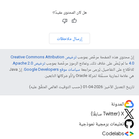
هل كان المحتوى مفيدًا؟
إرسال ملاحظات
إنّ محتوى هذه الصفحة مرخّص بموجب
ترخيص Creative Commons Attribution
4.0‏
ما لم يُنصّ على خلاف ذلك، ونماذج الرموز مرخّصة بموجب
ترخيص Apache 2.0‏
.
للاطّلاع على التفاصيل، يُرجى مراجعة
سياسات موقع Google Developers‏
. إنّ Java
هي علامة تجارية مسجَّلة لشركة Oracle و/أو شركائها التابعين.
تاريخ التعديل الأخير: 2026-04-01 (حسب التوقيت العالمي المتفَّق عليه)
المدونة
‫X ‏(Twitter سابقًا)
تعليمات برمجية نموذجية
Codelabs