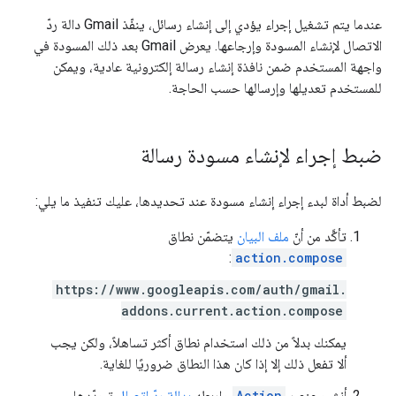
عندما يتم تشغيل إجراء يؤدي إلى إنشاء رسائل، ينفّذ Gmail دالة ردّ
الاتصال لإنشاء المسودة وإرجاعها. يعرض Gmail بعد ذلك المسودة في
واجهة المستخدم ضمن نافذة إنشاء رسالة إلكترونية عادية، ويمكن
للمستخدم تعديلها وإرسالها حسب الحاجة.
ضبط إجراء لإنشاء مسودة رسالة
لضبط أداة لبدء إجراء إنشاء مسودة عند تحديدها، عليك تنفيذ ما يلي:
تأكَّد من أنّ
ملف البيان
يتضمّن نطاق
:
action.compose
https://www.googleapis.com/auth/gmail.
addons.current.action.compose
يمكنك بدلاً من ذلك استخدام نطاق أكثر تساهلاً، ولكن يجب
ألا تفعل ذلك إلا إذا كان هذا النطاق ضروريًا للغاية.
أنشئ عنصر
Action
واربطه
بدالة ردّ اتصال
تحدّدها.