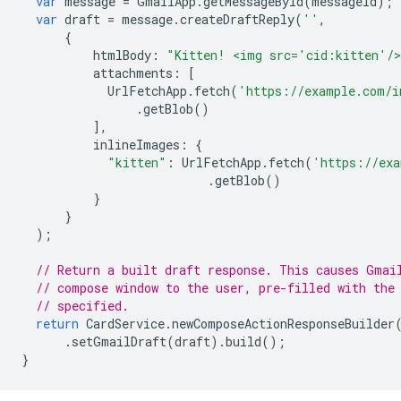
var
message
=
GmailApp
.
getMessageById
(
messageId
);
var
draft
=
message
.
createDraftReply
(
''
,
{
htmlBody
:
"Kitten! <img src='cid:kitten'/
attachments
:
[
UrlFetchApp
.
fetch
(
'https://example.com/i
.
getBlob
()
],
inlineImages
:
{
"kitten"
:
UrlFetchApp
.
fetch
(
'https://exa
.
getBlob
()
}
}
);
// Return a built draft response. This causes Gmai
// compose window to the user, pre-filled with the
// specified.
return
CardService
.
newComposeActionResponseBuilder
.
setGmailDraft
(
draft
).
build
();
}