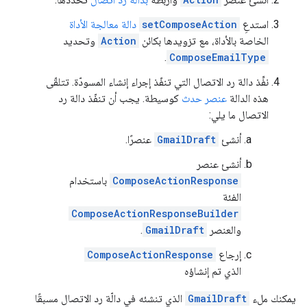
استدعِ
setComposeAction
دالة معالجة الأداة
الخاصة بالأداة، مع تزويدها بكائن
Action
وتحديد
.
ComposeEmailType
نفِّذ دالة رد الاتصال التي تنفّذ إجراء إنشاء المسودّة. تتلقّى
هذه الدالة
عنصر حدث
كوسيطة. يجب أن تنفّذ دالة رد
الاتصال ما يلي:
أنشئ
GmailDraft
عنصرًا.
أنشئ عنصر
ComposeActionResponse
باستخدام
الفئة
ComposeActionResponseBuilder
والعنصر
GmailDraft
.
إرجاع
ComposeActionResponse
الذي تم إنشاؤه
يمكنك ملء
GmailDraft
الذي تنشئه في دالّة رد الاتصال مسبقًا