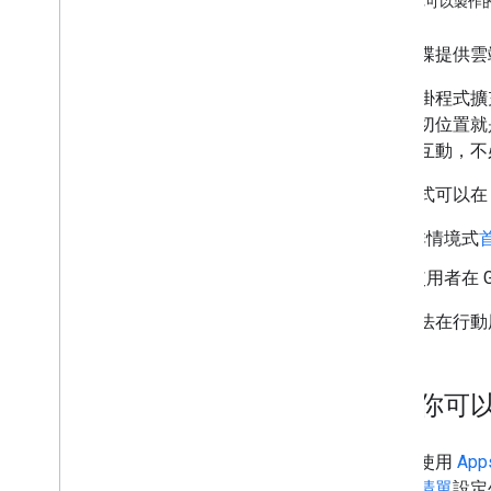
瞭解你可以製作
開發 Google Workspace 外掛程式
雲端硬碟提供雲端
總覽
透過外掛程式擴
快速入門導覽課程
中，確切位置就
資訊清單
方系統互動，不
範圍
使用 HTTP 端點進行建構
外掛程式可以在 
建構資訊卡
擴充 Gmail
非情境式
擴充 Google 日曆
使用者在 
擴充 Google 雲端硬碟
總覽
目前無法在行動
建構雲端硬碟介面
雲端硬碟操作
擴充 Google 編輯器
瞭解你可
擴充 Google Chat
延長 Google Meet 會議時間
您可以使用
Apps
擴充 Google Workspace Studio 功
能
用
資訊清單
設定