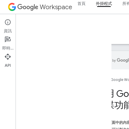
首頁
外掛程式
所
Workspace
Add-ons
資訊
總覽
指南
參考資料
範例
支援
即時通訊
API
外掛程式總覽
首頁
Google W
外掛程式類型
安裝並授權外掛程式
使用 Go
開啟及使用外掛程式
硬碟功
開始使用
在 Google Workspace 上進行開發
作業
這個頁面中的內
設定 OAuth 同意畫面