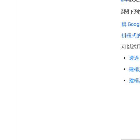
詳情請參閱下列
將外掛程式連結至第三方服務
測試並偵錯
建構 Goo
查詢錯誤記錄檔
外掛程式
最佳做法
違規內容
您可以試
詞彙解釋
透過 
升級舊版外掛程式
建構與
建構與
開發編輯器外掛程式
總覽
快速入門導覽課程
授權生命週期
資訊清單
範圍
建立 HTML 介面