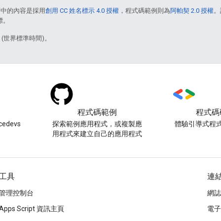
面中的內容是採用
創用 CC 姓名標示 4.0 授權
，程式碼範例則為
阿帕契 2.0 授權
。
標。
7 (世界標準時間)。
程式碼範例
程式碼
edevs
探索範例應用程式，或複製應
體驗引導式程
用程式來建立自己的應用程式
工具
連
管理控制台
網誌
Apps Script 資訊主頁
電子