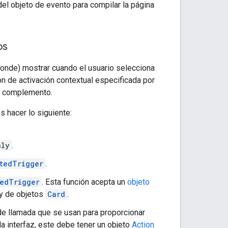
del objeto de evento para compilar la página
os
sponde) mostrar cuando el usuario selecciona
ón de activación contextual especificada por
 complemento.
s hacer lo siguiente:
nly
.
tedTrigger
.
tedTrigger
. Esta función acepta un
objeto
ay de objetos
Card
.
 de llamada que se usan para proporcionar
 la interfaz, este debe tener un objeto
Action