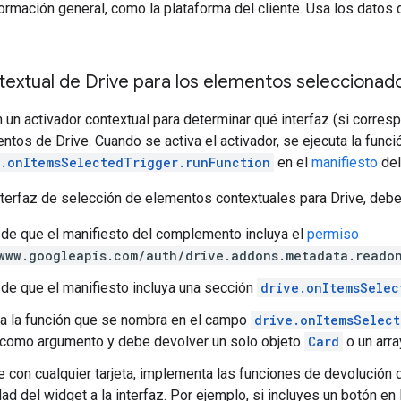
ormación general, como la plataforma del cliente. Usa los datos 
textual de Drive para los elementos seleccionad
 un activador contextual para determinar qué interfaz (si corre
tos de Drive. Cuando se activa el activador, se ejecuta la funci
e.onItemsSelectedTrigger.runFunction
en el
manifiesto
del
nterfaz de selección de elementos contextuales para Drive, debe
de que el manifiesto del complemento incluya el
permiso
www.googleapis.com/auth/drive.addons.metadata.reado
de que el manifiesto incluya una sección
drive.onItemsSelec
a la función que se nombra en el campo
drive.onItemsSelec
como argumento y debe devolver un solo objeto
Card
o un arr
ue con cualquier tarjeta, implementa las funciones de devolución
dad del widget a la interfaz. Por ejemplo, si incluyes un botón en