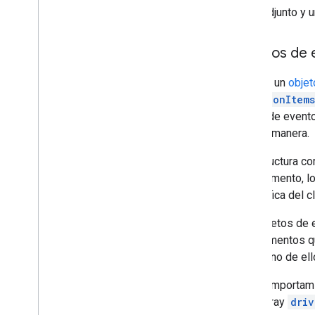
adjunto y 
Objetos de 
Se crea un
objet
drive.onItem
objeto de event
de otra manera.
La estructura c
complemento, lo
específica del cl
Los objetos de 
los elementos q
Drive, uno de el
Si el comportam
en el array
driv