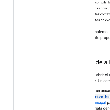
Cómo compilar la
OAuth
Páginas princi
Interfaz conte
Desarrolla complementos de
Google Workspace
Objetos de ev
Descripción general
Guías de inicio rápido
Los complemento
Manifiestos
te permite propo
Permisos
Drive.
Compila con extremos HTTP
Crea tarjetas
Extiende Gmail
Accede a 
Extiende Calendario de Google
Extiende Google Drive
Puedes abrir el 
Descripción general
de Drive. Un com
Compila interfaces de Drive
Generar acciones
Si un usua
Extender a los editores de Google
drive.ho
Amplía Google Chat
principal
pa
Extiende Google Meet
tarjeta gen