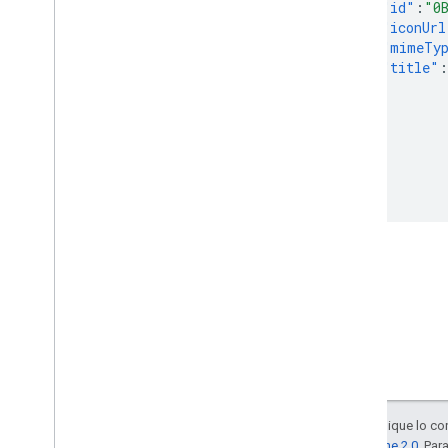
"id"
:
"0
"iconUrl
"mimeTy
"title"
:
},
...
]
},
...
}
Salvo que se indique lo con
la
licencia Apache 2.0
. Par