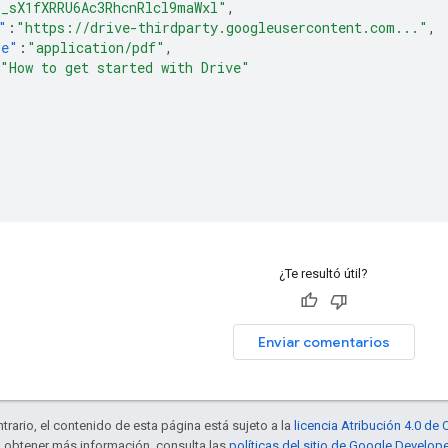
B_sX1fXRRU6Ac3RhcnRlcl9maWxl"
,
"
:
"https://drive-thirdparty.googleusercontent.com..."
,
pe"
:
"application/pdf"
,
"How to get started with Drive"
¿Te resultó útil?
Enviar comentarios
trario, el contenido de esta página está sujeto a la
licencia Atribución 4.0 d
a obtener más información, consulta las
políticas del sitio de Google Develop