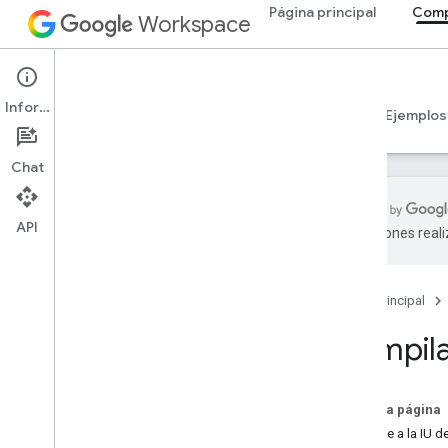
Página principal
Comp
Workspace
Add-ons
Información
Descripción general
Guías
Referencia
Ejemplos
Chat
API
traducciones real
Descripción general de los
complementos
Tipos de complementos
Página principal
Instala y autoriza complementos
Compila
Abrir y usar complementos
Comenzar
En esta página
Desarrolla en Google Workspace
Accede a la IU 
Configura el consentimiento de