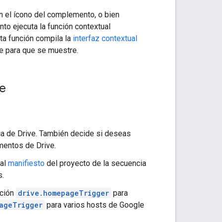
en el ícono del complemento, o bien
o ejecuta la función contextual
ta función compila la
interfaz contextual
e para que se muestre.
ve
a de Drive. También decide si deseas
mentos de Drive.
 al
manifiesto
del proyecto de la secuencia
s.
nción
drive.homepageTrigger
para
ageTrigger
para varios hosts de Google