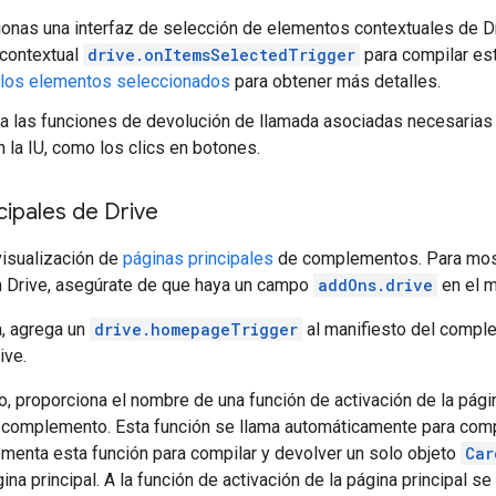
ionas una interfaz de selección de elementos contextuales de D
 contextual
drive.onItemsSelectedTrigger
para compilar est
 los elementos seleccionados
para obtener más detalles.
 las funciones de devolución de llamada asociadas necesarias p
n la IU, como los clics en botones.
cipales de Drive
visualización de
páginas principales
de complementos. Para mostr
Drive, asegúrate de que haya un campo
addOns.drive
en el m
a, agrega un
drive.homepageTrigger
al manifiesto del comple
ive.
o, proporciona el nombre de una función de activación de la pági
complemento. Esta función se llama automáticamente para compil
menta esta función para compilar y devolver un solo objeto
Car
na principal. A la función de activación de la página principal se