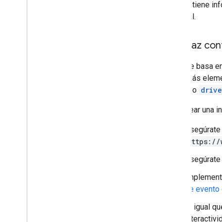
que contiene inf
principal.
Interfaz con
Drive se basa en
uno o más elemen
el campo
driv
Para crear una i
Asegúrate 
https://
Asegúrate 
Implement
de evento
Al igual q
interactivi