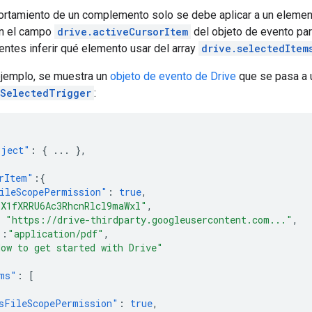
rtamiento de un complemento solo se debe aplicar a un element
en el campo
drive.activeCursorItem
del objeto de evento para
entes inferir qué elemento usar del array
drive.selectedItem
ejemplo, se muestra un
objeto de evento de Drive
que se pasa a 
sSelectedTrigger
:
bject"
:
{
...
},
rItem"
:{
ileScopePermission"
:
true
,
sX1fXRRU6Ac3RhcnRlcl9maWxl"
,
"https://drive-thirdparty.googleusercontent.com..."
,
"
:
"application/pdf"
,
How to get started with Drive"
ms"
:
[
sFileScopePermission"
:
true
,