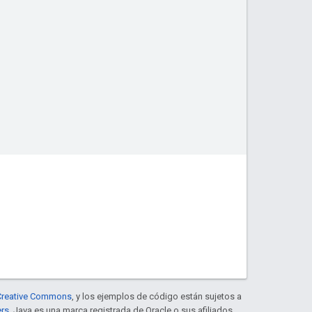
e Creative Commons
, y los ejemplos de código están sujetos a
ers
. Java es una marca registrada de Oracle o sus afiliados.