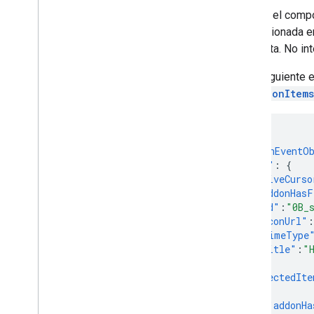
Cuando el compo
proporcionada 
completa. No int
En el siguiente 
drive.onItem
{
"commonEventO
"drive"
:
{
"activeCurso
"addonHasF
"id"
:
"0B_
"iconUrl"
:
"mimeType
"title"
:
"
},
"selectedIte
{
"addonHa