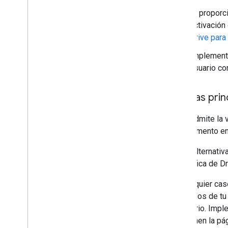
Permisos
Si proporc
Compila interfaces HTML
activación
Extiende Hojas de cálculo de Google
Drive para
Extiende Documentos de Google
Extiende Presentaciones de Google
Implementa
Extiende Formularios de Google
usuario co
Prueba tu complemento
Páginas prin
Prácticas recomendadas
Restricciones
Drive admite la 
complemento en 
Publica un complemento
Descripción general
Como alternativ
Actualizar un complemento publicado
específica de Dr
En cualquier cas
comandos de tu 
necesario. Imple
componen la pági