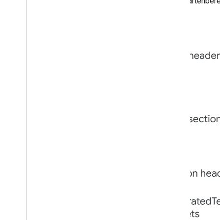
Kartenbere
Glossar
Alte Add-ons aktualisieren
Editor-Add-ons entwickeln
Übersicht
Kurzanleitungen
Autorisierungslebenszyklus
Manifest
Bereiche
HTML-Schnittstellen erstellen
Google Tabellen erweitern
Google Docs erweitern
Google Präsentationen erweitern
Google Formulare erweitern
Add-on testen
Best Practices