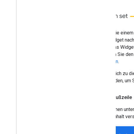
Beschränkungen
Add-ons veröffentlichen
Übersicht
Wenn Sie einem 
Veröffentlichtes Add-on aktualisieren
das Widget nach 
dass das Widget
müssen Sie den 
erstellen
.
Zusätzlich zu d
verwenden, um St
Feste Fußzeile
Sie können unten
Karteninhalt ver