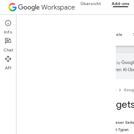
Übersicht
Add-ons
Workspace
Add-ons
Info
Übersicht
Leitfäden
Referenzen
Beispiele
Chat
API
übersetzen. KI-Üb
Add-ons
Add-on-Typen
Startseite
Goog
Add-ons installieren und autorisieren
Add-ons öffnen und verwenden
Widget
Los gehts
In Google Workspace entwickeln
Auf dieser Seit
OAuth-Zustimmung konfigurieren
Widget-Typen