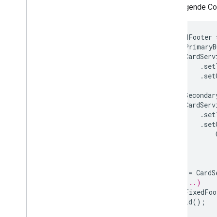
Der folgende Cod
var
fixedFooter
.
setPrimaryB
CardServ
.
set
.
set
.
setSecondar
CardServ
.
set
.
set
var
card
=
CardS
// (...)
.
setFixedFoo
.
build
();