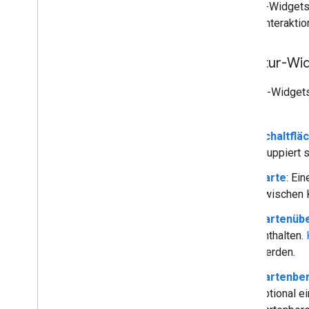
Zwischen Karten wechseln
Add-on-Widgets w
Universelle Aktionen verwenden
Nutzerinteraktio
Automatische Vervollständigung zu
Texteingaben hinzufügen
Struktur-Wi
Nutzersprache und Zeitzone lesen
Gmail erweitern
Struktur-Widgets
Google Kalender verlängern
werden.
Google Drive erweitern
Google-Editoren erweitern
Schaltflä
Google Chat erweitern
gruppiert s
Google Meet erweitern
Karte
: Ei
Google Workspace Studio
erweitern
zwischen 
Kartenübe
Add-on mit Diensten von Drittanbietern
verbinden
enthalten.
Testen und Fehler beheben
werden.
Abfragefehlerlogs
Kartenbe
Best Practices
optional e
Beschränkungen