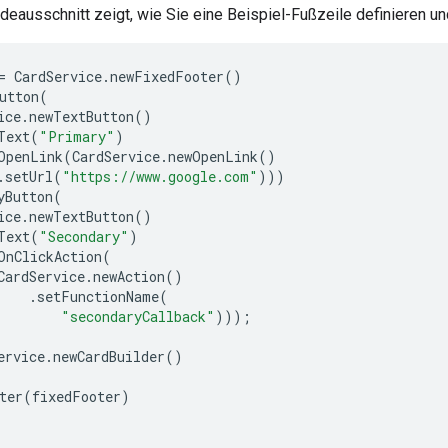
eausschnitt zeigt, wie Sie eine Beispiel-Fußzeile definieren un
=
CardService
.
newFixedFooter
()
utton
(
ice
.
newTextButton
()
Text
(
"Primary"
)
OpenLink
(
CardService
.
newOpenLink
()
.
setUrl
(
"https://www.google.com"
)))
yButton
(
ice
.
newTextButton
()
Text
(
"Secondary"
)
OnClickAction
(
CardService
.
newAction
()
.
setFunctionName
(
"secondaryCallback"
)));
ervice
.
newCardBuilder
()
ter
(
fixedFooter
)