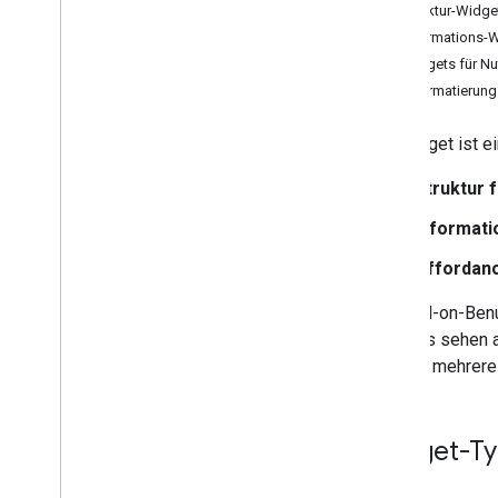
Struktur-Widge
Google Workspace-Add-ons
Informations-
entwickeln
Widgets für Nu
Übersicht
Textformatierung
Kurzanleitungen
Manifeste
Ein Widget ist e
Bereiche
Mit HTTP-Endpunkten erstellen
Struktur 
Karten erstellen
Informati
Übersicht
Infokarten
Affordanc
Websites
Die Add-on-Benu
Widgets
Widgets sehen a
Aktionen
werden mehrere 
Ereignisobjekte
Trigger
Styleguide
Widget-T
Interaktive Karten erstellen