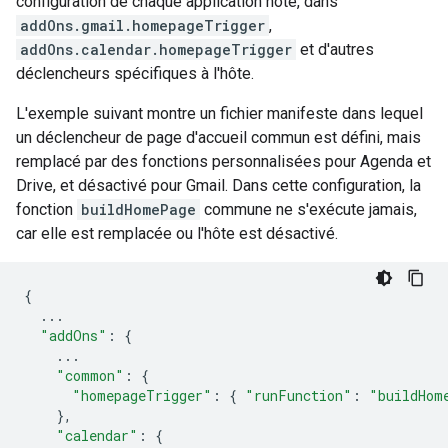
configuration de chaque application hôte, dans
addOns.gmail.homepageTrigger
,
addOns.calendar.homepageTrigger
et d'autres
déclencheurs spécifiques à l'hôte.
L'exemple suivant montre un fichier manifeste dans lequel
un déclencheur de page d'accueil commun est défini, mais
remplacé par des fonctions personnalisées pour Agenda et
Drive, et désactivé pour Gmail. Dans cette configuration, la
fonction
buildHomePage
commune ne s'exécute jamais,
car elle est remplacée ou l'hôte est désactivé.
{
...
"addOns"
:
{
...
"common"
:
{
"homepageTrigger"
:
{
"runFunction"
:
"buildHom
},
"calendar"
:
{