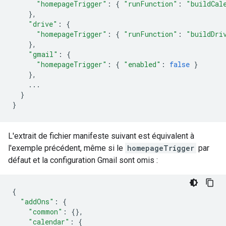
"homepageTrigger"
:
{
"runFunction"
:
"buildCal
},
"drive"
:
{
"homepageTrigger"
:
{
"runFunction"
:
"buildDri
},
"gmail"
:
{
"homepageTrigger"
:
{
"enabled"
:
false
}
},
...
}
}
L'extrait de fichier manifeste suivant est équivalent à
l'exemple précédent, même si le
homepageTrigger
par
défaut et la configuration Gmail sont omis :
{
"addOns"
:
{
"common"
:
{},
"calendar"
:
{