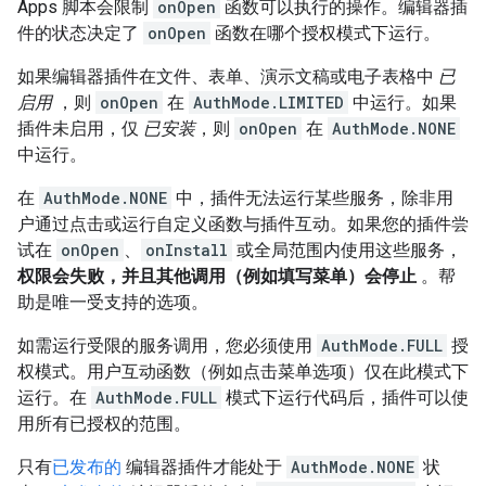
Apps 脚本会限制
onOpen
函数可以执行的操作。编辑器插
件的状态决定了
onOpen
函数在哪个授权模式下运行。
如果编辑器插件在文件、表单、演示文稿或电子表格中
已
启用
，则
onOpen
在
AuthMode.LIMITED
中运行。如果
插件未启用，仅
已安装
，则
onOpen
在
AuthMode.NONE
中运行。
在
AuthMode.NONE
中，插件无法运行某些服务，除非用
户通过点击或运行自定义函数与插件互动。如果您的插件尝
试在
onOpen
、
onInstall
或全局范围内使用这些服务，
权限会失败，并且其他调用（例如填写菜单）会停止
。帮
助是唯一受支持的选项。
如需运行受限的服务调用，您必须使用
AuthMode.FULL
授
权模式。用户互动函数（例如点击菜单选项）仅在此模式下
运行。在
AuthMode.FULL
模式下运行代码后，插件可以使
用所有已授权的范围。
只有
已发布的
编辑器插件才能处于
AuthMode.NONE
状