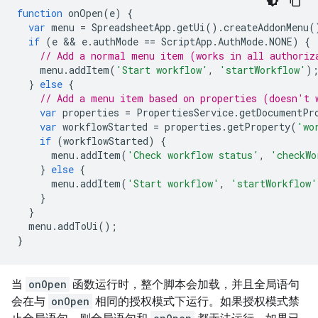
function
onOpen
(
e
)
{
var
menu
=
SpreadsheetApp
.
getUi
().
createAddonMenu
(
if
(
e
 && 
e
.
authMode
==
ScriptApp
.
AuthMode
.
NONE
)
{
// Add a normal menu item (works in all authoriz
menu
.
addItem
(
'Start workflow'
,
'startWorkflow'
)
}
else
{
// Add a menu item based on properties (doesn't 
var
properties
=
PropertiesService
.
getDocumentPr
var
workflowStarted
=
properties
.
getProperty
(
'wo
if
(
workflowStarted
)
{
menu
.
addItem
(
'Check workflow status'
,
'checkWo
}
else
{
menu
.
addItem
(
'Start workflow'
,
'startWorkflow'
}
}
menu
.
addToUi
();
}
当
onOpen
函数运行时，整个脚本会加载，并且全局语句
会在与
onOpen
相同的授权模式下运行。如果授权模式禁