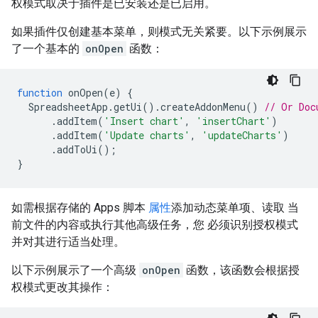
权模式取决于插件是已安装还是已启用。
如果插件仅创建基本菜单，则模式无关紧要。以下示例展示
了一个基本的
onOpen
函数：
function
onOpen
(
e
)
{
SpreadsheetApp
.
getUi
().
createAddonMenu
()
// Or Doc
.
addItem
(
'Insert chart'
,
'insertChart'
)
.
addItem
(
'Update charts'
,
'updateCharts'
)
.
addToUi
();
}
如需根据存储的 Apps 脚本
属性
添加动态菜单项、读取 当
前文件的内容或执行其他高级任务，您 必须识别授权模式
并对其进行适当处理。
以下示例展示了一个高级
onOpen
函数，该函数会根据授
权模式更改其操作：