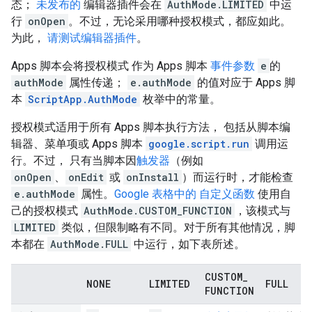
态；
未发布的
编辑器插件会在
AuthMode.LIMITED
中运
行
onOpen
。不过，无论采用哪种授权模式，都应如此。
为此，
请测试编辑器插件
。
Apps 脚本会将授权模式 作为 Apps 脚本
事件参数
e
的
authMode
属性传递；
e.authMode
的值对应于 Apps 脚
本
ScriptApp.AuthMode
枚举中的常量。
授权模式适用于所有 Apps 脚本执行方法， 包括从脚本编
辑器、菜单项或 Apps 脚本
google.script.run
调用运
行。不过， 只有当脚本因
触发器
（例如
onOpen
、
onEdit
或
onInstall
）而运行时，才能检查
e.authMode
属性。
Google 表格中的 自定义函数
使用自
己的授权模式
AuthMode.CUSTOM_FUNCTION
，该模式与
LIMITED
类似，但限制略有不同。对于所有其他情况，脚
本都在
AuthMode.FULL
中运行，如下表所述。
CUSTOM
_
NONE
LIMITED
FULL
FUNCTION