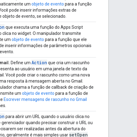
maticamente um
objeto de evento
para a função
Você pode inserir informações extras de
 objeto de evento, se selecionado.
on
que executa uma função do Apps Script
 clica no widget. O manipulador transmite
te um
objeto de evento
para a função que ele
e inserir informações de parâmetros opcionais
 evento.
Action
mail.
Define um
que cria um rascunho
resenta ao usuário em uma janela de texto da
ail. Você pode criar o rascunho como uma nova
a resposta à mensagem aberta no Gmail.
lador chama a função de callback de criação de
ransmite um
objeto de evento
para a função de
te
Escrever mensagens de rascunho no Gmail
hes.
on
para abrir um URL quando o usuário clica no
 gerenciador quando precisar construir o URL ou
ecisarem ser realizadas antes da abertura do
set
Open
ário, geralmente é mais simples usar