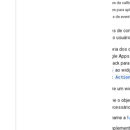
Funções de call
Desenvolver complementos do
Ações para ap
Google Workspace
Objetos de even
Visão geral
Guias de início rápido
As ações de co
Manifestos
quando o usuário
Escopos
Criar usando endpoints HTTP
Na maioria dos 
Criar cards
do Google Apps 
Visão geral
de callback par
Cartões
Action
ao wid
Páginas iniciais
callback
Actio
Widgets
Configure um w
Ações
Objetos de evento
Crie o obj
Gatilhos
necessário
Guia de estilo
Chame a
f
Criar cards interativos
Implemente