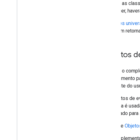
Ao usar as clas
acontecer, haver
As
ações univer
precisam retorn
Objetos d
Quando o compl
um argumento pa
do cliente do us
Os objetos de e
estrutura é usa
é acionado para 
Consulte
Objeto
Os complementos