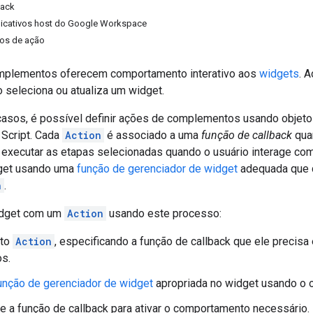
back
licativos host do Google Workspace
tos de ação
mplementos oferecem comportamento interativo aos
widgets
. 
 seleciona ou atualiza um widget.
casos, é possível definir ações de complementos usando objet
Script. Cada
Action
é associado a uma
função de callback
quan
a executar as etapas selecionadas quando o usuário interage co
get usando uma
função de gerenciador de widget
adequada que de
n
.
idget com um
Action
usando este processo:
eto
Action
, especificando a função de callback que ele precis
s.
unção de gerenciador de widget
apropriada no widget usando o 
 a função de callback para ativar o comportamento necessário.