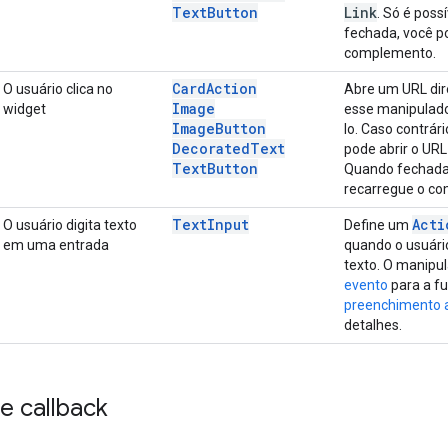
Text
Button
Link
. Só é poss
fechada, você p
complemento.
Card
Action
O usuário clica no
Abre um URL dir
Image
widget
esse manipulado
Image
Button
lo. Caso contrár
Decorated
Text
pode abrir o UR
Text
Button
Quando fechada,
recarregue o c
Text
Input
Acti
O usuário digita texto
Define um
em uma entrada
quando o usuári
texto. O manip
evento
para a f
preenchimento a
detalhes.
e callback