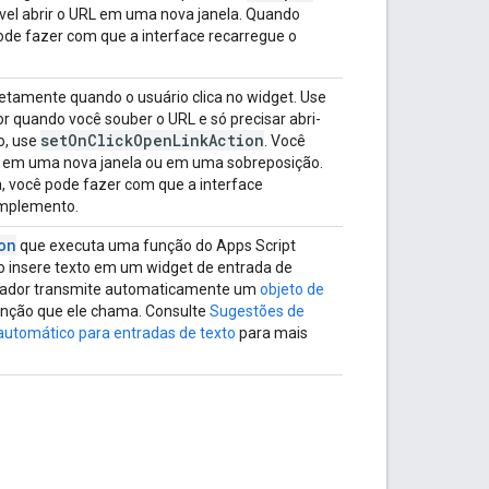
ível abrir o URL em uma nova janela. Quando
ode fazer com que a interface recarregue o
etamente quando o usuário clica no widget. Use
r quando você souber o URL e só precisar abri-
set
On
Click
Open
Link
Action
io, use
. Você
L em uma nova janela ou em uma sobreposição.
 você pode fazer com que a interface
omplemento.
on
que executa uma função do Apps Script
o insere texto em um widget de entrada de
ulador transmite automaticamente um
objeto de
unção que ele chama. Consulte
Sugestões de
utomático para entradas de texto
para mais