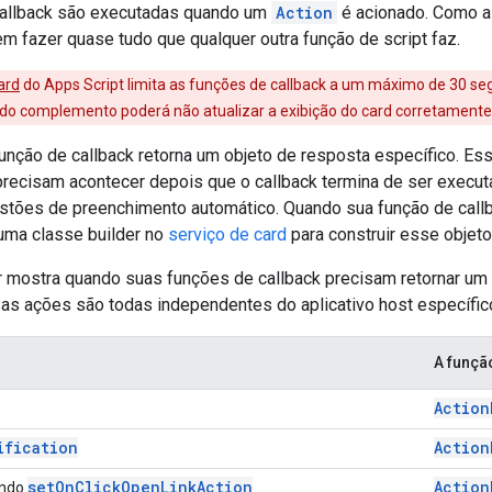
callback são executadas quando um
Action
é acionado. Como a
em fazer quase tudo que qualquer outra função de script faz.
ard
do Apps Script limita as funções de callback a um máximo de 30 s
 do complemento poderá não atualizar a exibição do card corretament
unção de callback retorna um objeto de resposta específico. Es
recisam acontecer depois que o callback termina de ser execu
stões de preenchimento automático. Quando sua função de callb
 uma classe builder no
serviço de card
para construir esse objeto
ir mostra quando suas funções de callback precisam retornar um
sas ações são todas independentes do aplicativo host específ
A funçã
Action
ification
Action
setOnClickOpenLinkAction
Action
ando