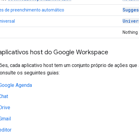
Sugges
es de preenchimento automático
Univer
niversal
Nothing
aplicativos host do Google Workspace
es, cada aplicativo host tem um conjunto próprio de ações que
onsulte os seguintes guias:
Google Agenda
Chat
Drive
Gmail
ditor