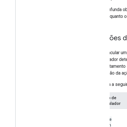
Navegar entre os cards
Use ações universais
Não confunda o
Adicionar o recurso de
card, enquanto 
preenchimento automático às
entradas de texto
Ler a localidade e o fuso horário do
usuário
Funções d
Estender o Gmail
Ampliar o Google Agenda
Para vincular u
Ampliar o Google Drive
gerenciador dete
Ampliar Editores do Google
comportamento d
Ampliar o Google Chat
conclusão da aç
Extender o Google Meet
Ampliar o Google Workspace
A tabela a segui
Studio
Função de
Conectar o complemento a serviços de
manipulador
terceiros
Testar e depurar
set
On
Registros de erros de consulta
Change
Action
Práticas recomendadas