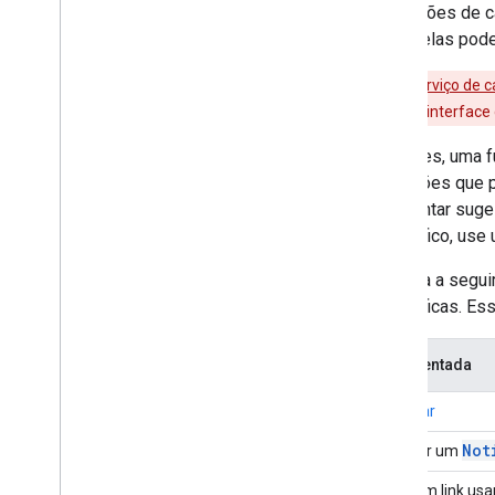
As funções de 
Script, elas pod
Aviso
:
o
serviço de c
mais tempo, a interface
Às vezes, uma f
operações que p
apresentar suge
específico, use
A tabela a segu
específicas. Es
Ação tentada
Navegar
Not
Mostrar um
Abrir um link us