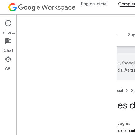
Página inicial
Comple
Workspace
Add-ons
Informações
Visão geral
Guias
Referência
Exemplos
Su
Chat
API
preferência. As t
Visão geral de complementos
Tipos de complementos
Página inicial
G
Instalar e autorizar complementos
Abrir e usar complementos
Ações 
Começar
Desenvolver no Google Workspace
Nesta página
Configurar a permissão do OAuth
Funções de mani