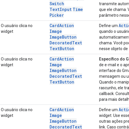
Switch
transmite auto
Text
Input
Time
que ele chama. 
Picker
parâmetro nesse
Card
Action
Acti
O usuário clica no
Define um
Image
widget
quando o usuário
Image
Button
automaticamen
Decorated
Text
chama. Você pod
Text
Button
nesse objeto de
Card
Action
O usuário clica no
Específico do G
Image
widget
de e-mail e o ap
Image
Button
interface do Gm
Decorated
Text
mensagem ou um
Text
Button
Quando o manipu
rascunho, ele t
callback. Consul
para mais detal
Card
Action
Acti
O usuário clica no
Define um
Image
widget
widget. Use esse
Image
Button
outras ações pr
Decorated
Text
link. Caso contr