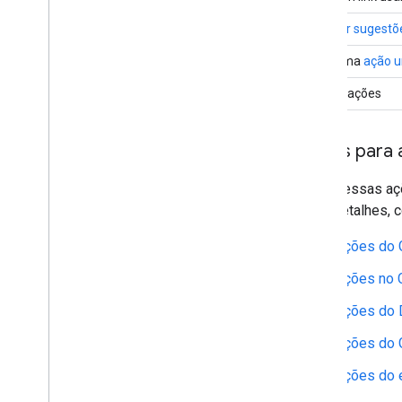
Mostrar sugestõ
Usar uma
ação u
Outras ações
Ações para 
Além dessas açõ
mais detalhes, c
Ações do 
Ações no 
Ações do 
Ações do 
Ações do e