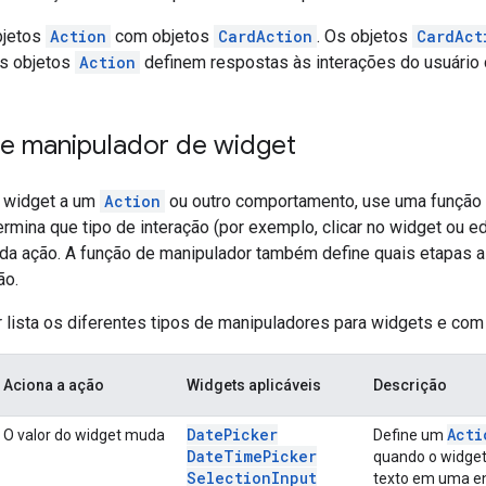
bjetos
Action
com objetos
CardAction
. Os objetos
CardAct
os objetos
Action
definem respostas às interações do usuário 
e manipulador de widget
m widget a um
Action
ou outro comportamento, use uma função 
rmina que tipo de interação (por exemplo, clicar no widget ou e
a ação. A função de manipulador também define quais etapas a in
ão.
r lista os diferentes tipos de manipuladores para widgets e co
Aciona a ação
Widgets aplicáveis
Descrição
Date
Picker
Acti
O valor do widget muda
Define um
Date
Time
Picker
quando o widget
Selection
Input
texto em uma en