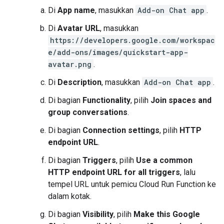
Di
App name
, masukkan
Add-on Chat app
.
Di
Avatar URL
, masukkan
https://developers.google.com/workspac
e/add-ons/images/quickstart-app-
avatar.png
.
Di
Description
, masukkan
Add-on Chat app
.
Di bagian
Functionality
, pilih
Join spaces and
group conversations
.
Di bagian
Connection settings
, pilih
HTTP
endpoint URL
.
Di bagian
Triggers
, pilih
Use a common
HTTP endpoint URL for all triggers
, lalu
tempel URL untuk pemicu Cloud Run Function ke
dalam kotak.
Di bagian
Visibility
, pilih
Make this Google