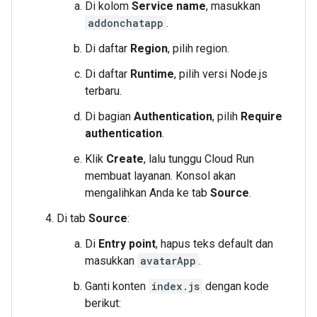
Di kolom
Service name
, masukkan
addonchatapp
.
Di daftar
Region
, pilih region.
Di daftar
Runtime
, pilih versi Node.js
terbaru.
Di bagian
Authentication
, pilih
Require
authentication
.
Klik
Create
, lalu tunggu Cloud Run
membuat layanan. Konsol akan
mengalihkan Anda ke tab
Source
.
Di tab
Source
:
Di
Entry point
, hapus teks default dan
masukkan
avatarApp
.
Ganti konten
index.js
dengan kode
berikut: