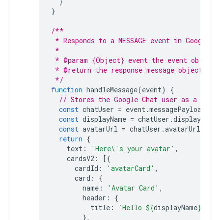
}
}
/**
 * Responds to a MESSAGE event in Google C
 *
 * @param {Object} event the event object 
 * @return the response message object.
 */
function
handleMessage
(
event
)
{
// Stores the Google Chat user as a vari
const
chatUser
=
event
.
messagePayload
.
me
const
displayName
=
chatUser
.
displayName
const
avatarUrl
=
chatUser
.
avatarUrl
;
return
{
text
:
'Here\'s your avatar'
,
cardsV2
:
[{
cardId
:
'avatarCard'
,
card
:
{
name
:
'Avatar Card'
,
header
:
{
title
:
`Hello 
${
displayName
}
!`
,
},