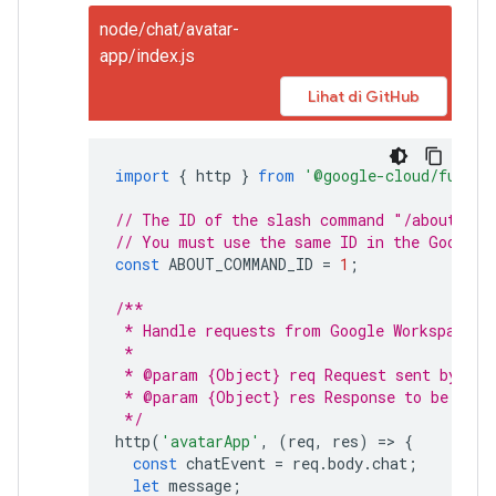
node/chat/avatar-
app/index.js
Lihat di GitHub
import
{
http
}
from
'@google-cloud/functi
// The ID of the slash command "/about".
// You must use the same ID in the Google 
const
ABOUT_COMMAND_ID
=
1
;
/**
 * Handle requests from Google Workspace a
 *
 * @param {Object} req Request sent by Goo
 * @param {Object} res Response to be sent
 */
http
(
'avatarApp'
,
(
req
,
res
)
=
>
{
const
chatEvent
=
req
.
body
.
chat
;
let
message
;