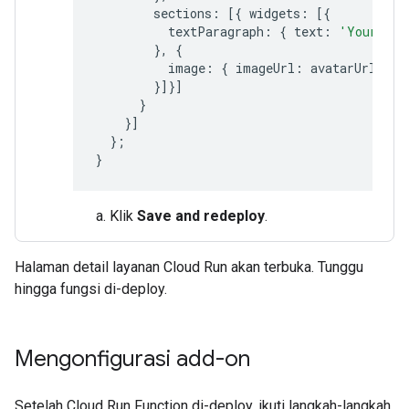
sections
:
[{
widgets
:
[{
textParagraph
:
{
text
:
'Your ava
},
{
image
:
{
imageUrl
:
avatarUrl
}
}]}]
}
}]
};
}
Klik
Save and redeploy
.
Halaman detail layanan Cloud Run akan terbuka. Tunggu
hingga fungsi di-deploy.
Mengonfigurasi add-on
Setelah Cloud Run Function di-deploy, ikuti langkah-langkah