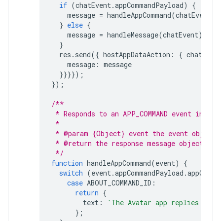
if
(
chatEvent
.
appCommandPayload
)
{
message
=
handleAppCommand
(
chatEvent
);
}
else
{
message
=
handleMessage
(
chatEvent
);
}
res
.
send
({
hostAppDataAction
:
{
chatData
message
:
message
}}}});
});
/**
 * Responds to an APP_COMMAND event in Goo
 *
 * @param {Object} event the event object 
 * @return the response message object.
 */
function
handleAppCommand
(
event
)
{
switch
(
event
.
appCommandPayload
.
appComma
case
ABOUT_COMMAND_ID
:
return
{
text
:
'The Avatar app replies to G
};