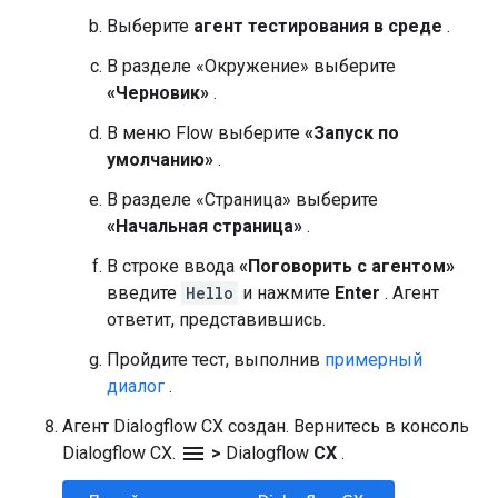
Выберите
агент тестирования в среде
.
В разделе «Окружение» выберите
«Черновик»
.
В меню Flow выберите
«Запуск по
умолчанию»
.
В разделе «Страница» выберите
«Начальная страница»
.
В строке ввода
«Поговорить с агентом»
введите
Hello
и нажмите
Enter
. Агент
ответит, представившись.
Пройдите тест, выполнив
примерный
диалог
.
Агент Dialogflow CX создан. Вернитесь в консоль
menu
Dialogflow CX.
>
Dialogflow
CX
.