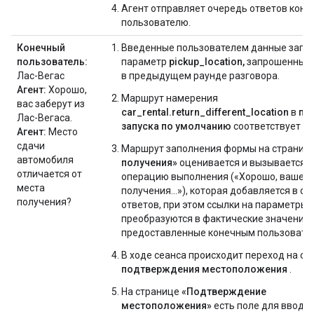
Агент отправляет очередь ответов коне
пользователю.
Конечный
Введенные пользователем данные запо
пользователь:
параметр
pickup_location,
запрошенный 
Лас-Вегас
в предыдущем раунде разговора.
Агент:
Хорошо,
Маршрут намерения
вас заберут из
car_rental.return_different_location
в
по
Лас-Вегаса.
запуска по умолчанию
соответствует ус
Агент:
Место
сдачи
Маршрут заполнения формы на страниц
автомобиля
получения»
оценивается и вызывается. 
отличается от
операцию выполнения («Хорошо, ваше м
места
получения...»), которая добавляется в о
получения?
ответов, при этом ссылки на параметры
преобразуются в фактические значения,
предоставленные конечным пользовате
В ходе сеанса происходит переход на ст
подтверждения местоположения
.
На странице
«Подтверждение
местоположения»
есть поле для ввода