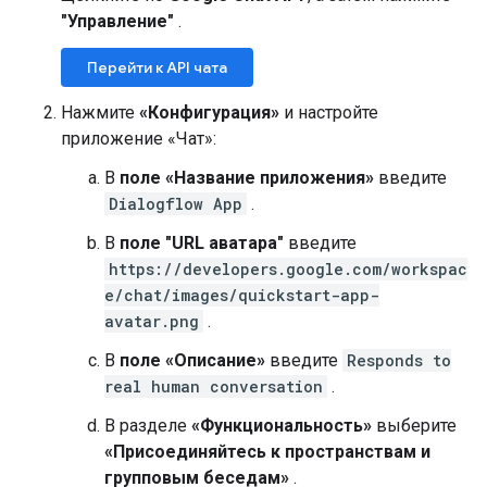
"Управление"
.
Перейти к API чата
Нажмите
«Конфигурация»
и настройте
приложение «Чат»:
В
поле «Название приложения»
введите
Dialogflow App
.
В
поле "URL аватара"
введите
https://developers.google.com/workspac
e/chat/images/quickstart-app-
avatar.png
.
В
поле «Описание»
введите
Responds to
real human conversation
.
В разделе
«Функциональность»
выберите
«Присоединяйтесь к пространствам и
групповым беседам»
.