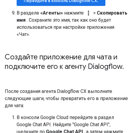
Перейдите в консоль Dialogflow CX.
more_vert
В разделе
«Агенты»
нажмите
>
Скопировать
имя
. Сохраните это имя, так как оно будет
использоваться при настройке приложения
«Чат».
Создайте приложение для чата и
подключите его к агенту Dialogflow
.
После создания агента Dialogflow CX выполните
следующие шаги, чтобы превратить его в приложение
для чата:
В консоли Google Cloud перейдите в раздел
Google Chat API. Найдите "Google Chat API",
щелкните по
Google Chat API
, а затем нажмите