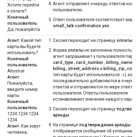
Агент отправляет очередь ответов коне
Хотите перейти
пользователю.
к оплате?
Конечный
Ответ пользователя соответствует марш
пользователь:
small_talk.confirmation.yes
.
Да, пожалуйста.
Агент:
Какой тип
Сессия переходит на страницу
оплаты
.
карты вы будете
Форма
оплаты
не заполнена полностью,
использовать?
агент запрашивает у пользователя пар
Конечный
card_type
,
card_number
,
billing_name
,
пользователь:
billing_street_address
и
billing_zip_cod
Altostrat
тип карты будет использоваться...»), кот
Агент:
последовательно добавляются в очеред
Пожалуйста,
ответов и отправляются по мере ответа
введите номер
пользователя. Ответы пользователя
карты.
устанавливают значение каждого парам
Конечный
пользователь:
Сессия переходит на страницу
подтвер
1234 1234 1234
аренды
.
1234
На странице
подтверждения аренды
Агент:
Как зовут
отображается сообщение об успешном
человека,
выполнении операции («Хорошо, вы пол