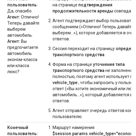
пользователь:
на странице
подтверждения
Да, спасибо.
продолжительности аренды
совпадает
Агент:
Отлично!
Агент подтверждает выбор пользовател
Теперь давайте
сообщением («Отлично! Теперь давайте
выберем
выберем...»), которое добавляется в оче
автомобиль.
ответов.
Агент:
Вы
предпочитаете
Сессия переходит на страницу
определе
автомобиль
транспортного средства
.
эконом-класса
Форма на странице
уточнения типа
или класса
транспортного средства
не заполнена
люкс?
полностью, поэтому агент использует п
vehicle_type
, чтобы запросить у пользов
ответ («Вы хотите экономичный или люк
автомобиль...»), который добавляется в 
ответов.
Агент отправляет очередь ответов коне
пользователю.
Конечный
Маршрут намерения
пользователь:
$session.params.vehicle_type="economy