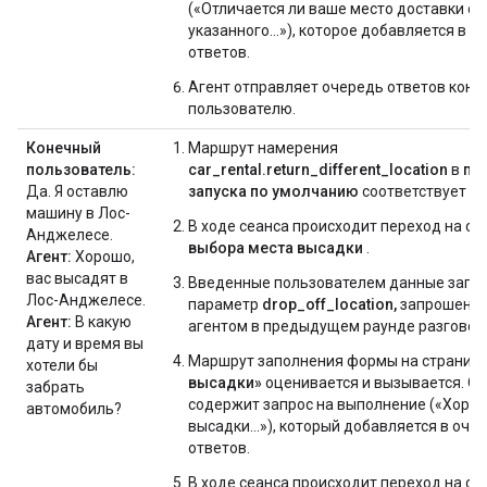
(«Отличается ли ваше место доставки от
указанного...»), которое добавляется в о
ответов.
Агент отправляет очередь ответов коне
пользователю.
Конечный
Маршрут намерения
пользователь:
car_rental.return_different_location
в
по
Да. Я оставлю
запуска по умолчанию
соответствует ус
машину в Лос-
В ходе сеанса происходит переход на ст
Анджелесе.
выбора места высадки
.
Агент:
Хорошо,
вас высадят в
Введенные пользователем данные запо
Лос-Анджелесе.
параметр
drop_off_location,
запрошенн
Агент:
В какую
агентом в предыдущем раунде разговор
дату и время вы
Маршрут заполнения формы на страниц
хотели бы
высадки»
оценивается и вызывается. Он
забрать
содержит запрос на выполнение («Хорош
автомобиль?
высадки...»), который добавляется в оче
ответов.
В ходе сеанса происходит переход на ст