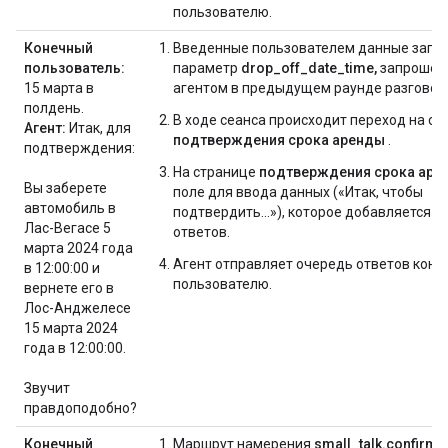
пользователю.
Конечный
Введенные пользователем данные запо
пользователь:
параметр
drop_off_date_time,
запрошен
15 марта в
агентом в предыдущем раунде разговор
полдень.
В ходе сеанса происходит переход на ст
Агент:
Итак, для
подтверждения срока аренды
.
подтверждения:
На странице
подтверждения срока аре
Вы заберете
поле для ввода данных («Итак, чтобы
автомобиль в
подтвердить...»), которое добавляется в
Лас-Вегасе 5
ответов.
марта 2024 года
Агент отправляет очередь ответов коне
в 12:00:00 и
пользователю.
вернете его в
Лос-Анджелесе
15 марта 2024
года в 12:00:00.
Звучит
правдоподобно?
Конечный
Маршрут намерения
small_talk.confirma