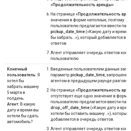
«Продолжительность аренды»
.
На странице
«Продолжительность аре
значения в форме неполные, поэтому
пользователю предлагается ввести пар
pickup_date_time
(«Какую дату и время 
бы забрать...»), который добавляется в 
ответов.
Агент отправляет очередь ответов коне
пользователю.
Конечный
Введенные пользователем данные запо
пользователь:
Я
параметр
pickup_date_time,
запрошенны
хотел бы
агентом в предыдущем раунде разговор
забрать машину
На странице
«Продолжительность аре
5 марта в
отсутствует еще одно значение в форме,
полдень.
пользователю предлагается ввести пар
Агент:
В какую
drop_off_date_time
(«Какую дату и врем
дату и время вы
хотели бы оставить машину...»), который
хотели бы сдать
добавляется в очередь ответов.
автомобиль?
Агент отправляет очередь ответов коне