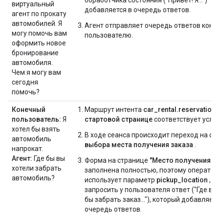
виртуальный
добавляется в очередь ответов.
агент по прокату
автомобилей. Я
Агент отправляет очередь ответов коне
могу помочь вам
пользователю.
оформить новое
бронирование
автомобиля.
Чем я могу вам
сегодня
помочь?
Конечный
Маршрут интента
car_rental.reservation
пользователь:
Я
стартовой странице
соответствует усло
хотел бы взять
В ходе сеанса происходит переход на ст
автомобиль
выбора места получения заказа
.
напрокат.
Агент:
Где бы вы
Форма на странице
"Место получения за
хотели забрать
заполнена полностью, поэтому оператор
автомобиль?
использует параметр
pickup_location
, ч
запросить у пользователя ответ ("Где вы
бы забрать заказ..."), который добавляетс
очередь ответов.