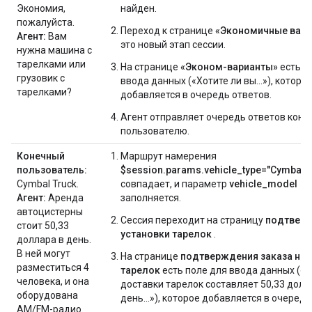
Экономия,
найден.
пожалуйста.
Переход к странице
«Экономичные вар
Агент:
Вам
это новый этап сессии.
нужна машина с
тарелками или
На странице
«Эконом-варианты»
есть п
грузовик с
ввода данных («Хотите ли вы...»), которо
тарелками?
добавляется в очередь ответов.
Агент отправляет очередь ответов коне
пользователю.
Конечный
Маршрут намерения
пользователь:
$session.params.vehicle_type="Cymbal T
Cymbal Truck.
совпадает, и параметр
vehicle_model
Агент:
Аренда
заполняется.
автоцистерны
Сессия переходит на страницу
подтвер
стоит 50,33
установки тарелок
.
доллара в день.
В ней могут
На странице
подтверждения заказа на 
разместиться 4
тарелок
есть поле для ввода данных («
человека, и она
доставки тарелок составляет 50,33 долл
оборудована
день...»), которое добавляется в очередь
AM/FM-радио.