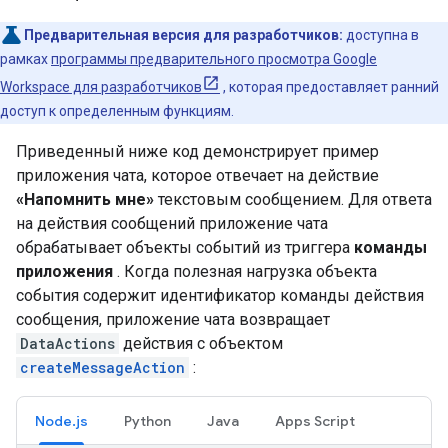
Предварительная версия для разработчиков:
доступна в
рамках
программы предварительного просмотра Google
Workspace для разработчиков
, которая предоставляет ранний
доступ к определенным функциям.
Приведенный ниже код демонстрирует пример
приложения чата, которое отвечает на действие
«Напомнить мне»
текстовым сообщением. Для ответа
на действия сообщений приложение чата
обрабатывает объекты событий из триггера
команды
приложения
. Когда полезная нагрузка объекта
события содержит идентификатор команды действия
сообщения, приложение чата возвращает
DataActions
действия с объектом
createMessageAction
:
Node.js
Python
Java
Apps Script