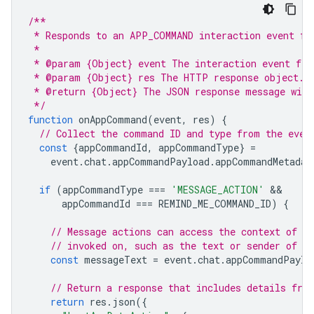
/**
 * Responds to an APP_COMMAND interaction event fr
 *
 * @param {Object} event The interaction event fro
 * @param {Object} res The HTTP response object.
 * @return {Object} The JSON response message with
 */
function
onAppCommand
(
event
,
res
)
{
// Collect the command ID and type from the even
const
{
appCommandId
,
appCommandType
}
=
event
.
chat
.
appCommandPayload
.
appCommandMetadat
if
(
appCommandType
===
'MESSAGE_ACTION'
appCommandId
===
REMIND_ME_COMMAND_ID
)
{
// Message actions can access the context of t
// invoked on, such as the text or sender of t
const
messageText
=
event
.
chat
.
appCommandPaylo
// Return a response that includes details fro
return
res
.
json
({