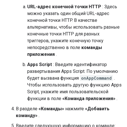
URL-адрес конечной точки HTTP
: Здесь
можно указать один общий URL-адрес
конечной точки HTTP. В качестве
альтернативы, чтобы использовать разные
конечные точки HTTP для разных
триггеров, укажите конечную точку
непосредственно в поле
команды
приложения
.
Apps Script
: Введите идентификатор
развертывания Apps Script. По умолчанию
будет вызвана функция
onAppCommand
.
Чтобы использовать другую функцию Apps
Script, укажите имя пользовательской
функции в поле
«Команда приложения»
.
В разделе
«Команды»
нажмите
«Добавить
команду»
.
Введите следующую информацию о команде: