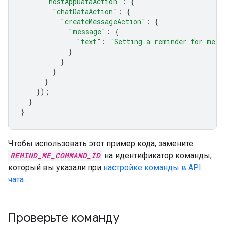
"hostAppDataAction"
:
{
"chatDataAction"
:
{
"createMessageAction"
:
{
"message"
:
{
"text"
:
`Setting a reminder for mess
}
}
}
}
});
}
}
Чтобы использовать этот пример кода, замените
REMIND_ME_COMMAND_ID
на идентификатор команды,
который вы указали при
настройке команды в API
чата
.
Проверьте команду