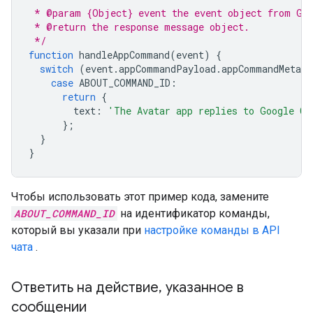
 * @param {Object} event the event object from Goo
 * @return the response message object.
 */
function
handleAppCommand
(
event
)
{
switch
(
event
.
appCommandPayload
.
appCommandMetada
case
ABOUT_COMMAND_ID
:
return
{
text
:
'The Avatar app replies to Google Ch
};
}
}
Чтобы использовать этот пример кода, замените
ABOUT_COMMAND_ID
на идентификатор команды,
который вы указали при
настройке команды в API
чата
.
Ответить на действие
,
указанное в
сообщении