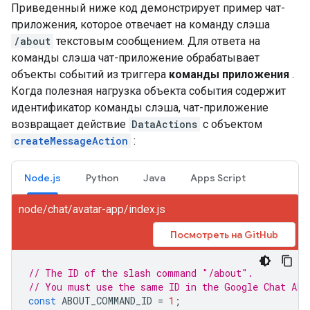
Приведенный ниже код демонстрирует пример чат-
приложения, которое отвечает на команду слэша
/about
текстовым сообщением. Для ответа на
команды слэша чат-приложение обрабатывает
объекты событий из триггера
команды приложения
.
Когда полезная нагрузка объекта события содержит
идентификатор команды слэша, чат-приложение
возвращает действие
DataActions
с объектом
createMessageAction
:
Node.js
Python
Java
Apps Script
node/chat/avatar-app/index.js
Посмотреть на GitHub
// The ID of the slash command "/about".
// You must use the same ID in the Google Chat API
const
ABOUT_COMMAND_ID
=
1
;