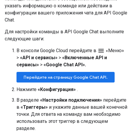
указать информацию о команде или действии в
конфигурации вашего приложения чата для API Google
Chat.
Для настройки команды в API Google Chat выполните
следующие шаги:
menu
В консоли Google Cloud перейдите в
«Меню»
>
«API и сервисы»
>
«Включенные API и
сервисы»
>
«Google Chat API».
Перейдите на страницу Google Chat API.
Нажмите
«Конфигурация»
.
В разделе
«Настройки подключения»
перейдите
в
«Триггеры»
и укажите данные вашей конечной
точки. Для ответа на команду вам необходимо
использовать этот триггер в следующем
разделе.