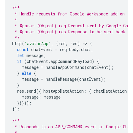
/**
 * Handle requests from Google Workspace add on
 *
 * @param {Object} req Request sent by Google Chat
 * @param {Object} res Response to be sent back to
 */
http
(
'avatarApp'
,
(
req
,
res
)
=
>
{
const
chatEvent
=
req
.
body
.
chat
;
let
message
;
if
(
chatEvent
.
appCommandPayload
)
{
message
=
handleAppCommand
(
chatEvent
);
}
else
{
message
=
handleMessage
(
chatEvent
);
}
res
.
send
({
hostAppDataAction
:
{
chatDataAction
:
message
:
message
}}}});
});
/**
 * Responds to an APP_COMMAND event in Google Chat
 *