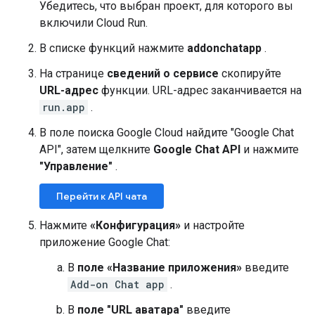
Убедитесь, что выбран проект, для которого вы
включили Cloud Run.
В списке функций нажмите
addonchatapp
.
На странице
сведений о сервисе
скопируйте
URL-адрес
функции. URL-адрес заканчивается на
run.app
.
В поле поиска Google Cloud найдите "Google Chat
API", затем щелкните
Google Chat API
и нажмите
"Управление"
.
Перейти к API чата
Нажмите
«Конфигурация»
и настройте
приложение Google Chat:
В
поле «Название приложения»
введите
Add-on Chat app
.
В
поле "URL аватара"
введите