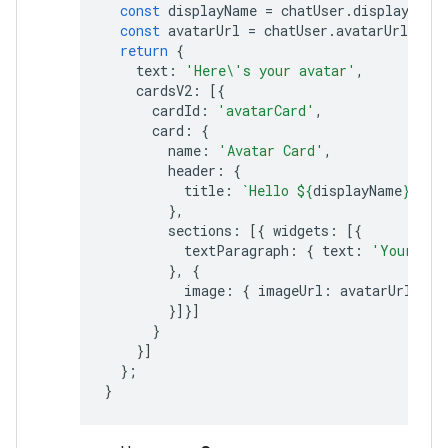
const
displayName
=
chatUser
.
displayName
const
avatarUrl
=
chatUser
.
avatarUrl
;
return
{
text
:
'Here\'s your avatar'
,
cardsV2
:
[{
cardId
:
'avatarCard'
,
card
:
{
name
:
'Avatar Card'
,
header
:
{
title
:
`Hello 
${
displayName
}
!`
,
},
sections
:
[{
widgets
:
[{
textParagraph
:
{
text
:
'Your ava
},
{
image
:
{
imageUrl
:
avatarUrl
}
}]}]
}
}]
};
}