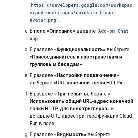
https://developers.google.com/workspac
e/add-ons/images/quickstart-app-
avatar.png
.
В
поле «Описание»
введите
Add-on Chat
app
.
В разделе
«Функциональность»
выберите
«Присоединяйтесь к пространствам и
групповым беседам»
.
В разделе
«Настройки подключения»
выберите
«URL конечной точки HTTP»
.
В разделе
«Триггеры»
выберите «
Использовать общий URL-адрес конечной
точки HTTP для всех триггеров»
и
вставьте URL-адрес триггера функции Cloud
Run в поле.
В разделе
«Видимость»
выберите