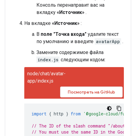
Консоль перенаправит вас на
вкладку
«Источник»
.
На вкладке
«Источник»
:
В
поле "Точка входа"
удалите текст
по умолчанию и введите
avatarApp
.
Замените содержимое файла
index.js
следующим кодом:
node/chat/avatar-
app/index.js
Посмотреть на GitHub
import
{
http
}
from
'@google-cloud/functi
// The ID of the slash command "/about".
// You must use the same ID in the Google 