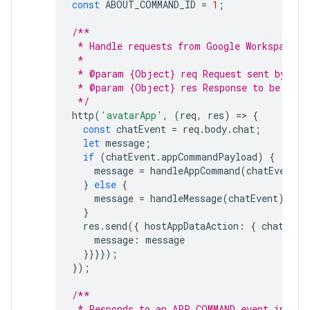
const
ABOUT_COMMAND_ID
=
1
;
/**
 * Handle requests from Google Workspace a
 *
 * @param {Object} req Request sent by Goo
 * @param {Object} res Response to be sent
 */
http
(
'avatarApp'
,
(
req
,
res
)
=
>
{
const
chatEvent
=
req
.
body
.
chat
;
let
message
;
if
(
chatEvent
.
appCommandPayload
)
{
message
=
handleAppCommand
(
chatEvent
);
}
else
{
message
=
handleMessage
(
chatEvent
);
}
res
.
send
({
hostAppDataAction
:
{
chatData
message
:
message
}}}});
});
/**
 * Responds to an APP_COMMAND event in Goo