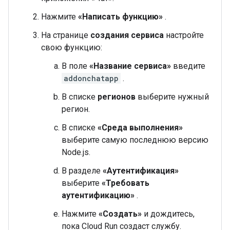
Нажмите
«Написать функцию»
.
На странице
создания сервиса
настройте
свою функцию:
В поле
«Название сервиса»
введите
addonchatapp
.
В списке
регионов
выберите нужный
регион.
В списке
«Среда выполнения»
выберите самую последнюю версию
Node.js.
В разделе
«Аутентификация»
выберите
«Требовать
аутентификацию»
.
Нажмите
«Создать»
и дождитесь,
пока Cloud Run создаст службу.