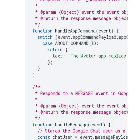
 *
 * @param {Object} event the event object 
 * @return the response message object.
 */
function
handleAppCommand
(
event
)
{
switch
(
event
.
appCommandPayload
.
appComma
case
ABOUT_COMMAND_ID
:
return
{
text
:
'The Avatar app replies to G
};
}
}
/**
 * Responds to a MESSAGE event in Google C
 *
 * @param {Object} event the event object 
 * @return the response message object.
 */
function
handleMessage
(
event
)
{
// Stores the Google Chat user as a vari
const
chatUser
=
event
.
messagePayload
.
me