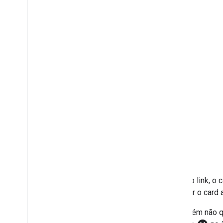
Restrições
Publicar um complemento
Visão geral
Atualizar um complemento publicado
Além do link, o 
atualizar o car
Se alguém não q