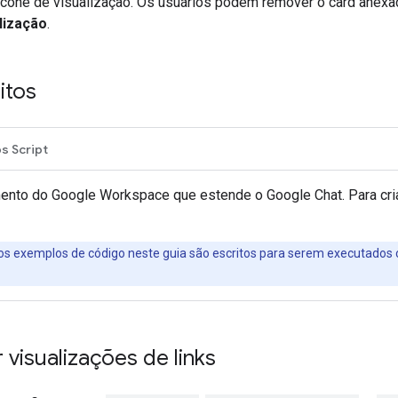
ícone de visualização. Os usuários podem remover o card anex
lização
.
itos
s Script
to do Google Workspace que estende o Google Chat. Para cria
os exemplos de código neste guia são escritos para serem executado
 visualizações de links