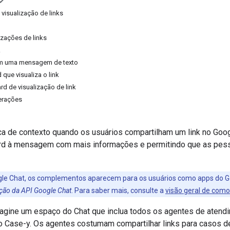
visualização de links
izações de links
k
m uma mensagem de texto
que visualiza o link
rd de visualização de link
erações
roca de contexto quando os usuários compartilham um link no Goo
rd à mensagem com mais informações e permitindo que as pes
gle Chat, os complementos aparecem para os usuários como apps do Go
ação da API Google Chat
. Para saber mais, consulte a
visão geral de como
agine um espaço do Chat que inclua todos os agentes de atend
 Case-y. Os agentes costumam compartilhar links para casos de