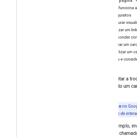
Nesta página
Como funciona a 
Desenvolver complementos do
Google Workspace
Pré-requisitos
Visão geral
Configurar visual
Guias de início rápido
Visualizar um lin
Manifestos
Responder co
Escopos
Anexar um card 
Criar usando endpoints HTTP
Atualizar um ca
Criar cards
Limites e consid
Estender o Gmail
Ampliar o Google Agenda
Para evitar a t
Ampliar o Google Drive
anexando um ca
Ampliar Editores do Google
Chat.
Ampliar o Google Chat
Visão geral
Observação
:no Goo
Guias de início rápido
usando
eventos de inter
Configurar um app de chat
Criar interfaces de chat
Por exemplo, im
Visão geral
do Chat chamado