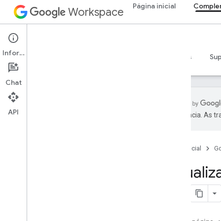
Página inicial
Comple
Workspace
Add-ons
Informações
Visão geral
Guias
Referência
Exemplos
Su
Chat
API
preferência. As t
Visão geral de complementos
Tipos de complementos
Página inicial
G
Instalar e autorizar complementos
Abrir e usar complementos
Visuali
Começar
Desenvolver no Google Workspace
Configurar a permissão do OAuth