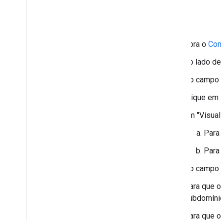
Abra o
Con
Ao lado de
No campo 
Clique em
Em "Visual
Para
Para
No campo
Para que o
subdomíni
Para que o