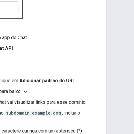
o app do Chat.
at API
.
 clique em
Adicionar padrão do URL
.
expand_more
 para baixo
.
at vai visualizar links para esse domínio.
omo
subdomain.example.com
, inclua o
 caractere curinga com um asterisco (*)