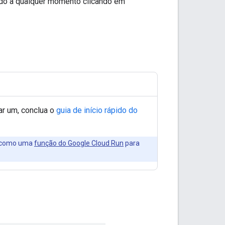
ado a qualquer momento clicando em
r um, conclua o
guia de início rápido do
s como uma
função do Google Cloud Run
para