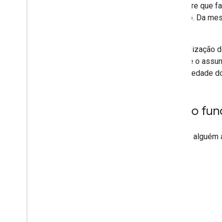
Enviar mensagens
e sempre que faz
Responder a comandos
assunto. Da mes
Criar caixas de diálogo interativas
link.
Coletar e processar informações
A visualização 
Visualizar links nas mensagens
do Chat
status e o assu
a propriedade d
Converter um app interativo do Chat
em um complemento
Extender o Google Meet
Como funci
Ampliar o Google Workspace
Studio
Quando alguém a
Conectar o complemento a serviços de
terceiros
Testar e depurar
Registros de erros de consulta
Práticas recomendadas
Restrições
Glossário