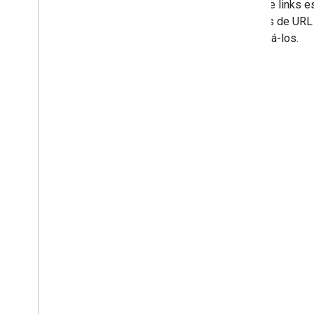
Registre links 
padrões de URL 
visualizá-los.