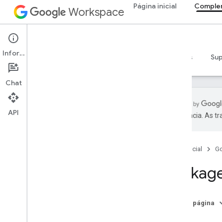
Página inicial
Comple
Workspace
Add-ons
Informações
Visão geral
Guias
Referência
Exemplos
Su
Chat
API
preferência. As t
Visão geral
Página inicial
G
Recursos REST
Visão geral
Package
projects
projects
.
deployments
Nesta página
Recursos de RPC
Índice