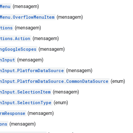
Menu
(mensagem)
Menu.OverflowMenuItem
(mensagem)
tions
(mensagem)
tions.Action
(mensagem)
ngGoogleScopes
(mensagem)
nInput
(mensagem)
nInput.PlatformDataSource
(mensagem)
nInput.PlatformDataSource.CommonDataSource
(enum)
nInput.SelectionItem
(mensagem)
nInput.SelectionType
(enum)
rmResponse
(mensagem)
ons
(mensagem)