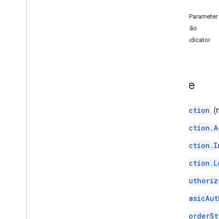
Visão geral
Ação
apps
.
extensions
.
markup
ActionParameter
google
.
apps
.
card
.
v1
Interação
google
.
apps
.
script
.
type
LoadIndicator
google
.
cloud
.
gsuiteaddons
.
v1
google
.
type
Índice
Outros recursos REST e RPC
Registro de auditoria
Action
(
Recursos do Apps Script
Action.A
Serviço de cartão
Manifesto de complementos do
Action.I
Google Workspace
Serviço de dados de
Action.L
videoconferência do Google
Agenda
Authoriz
BasicAut
BorderSt