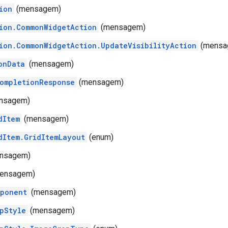
ion
(mensagem)
ion.CommonWidgetAction
(mensagem)
ion.CommonWidgetAction.UpdateVisibilityAction
(mensa
onData
(mensagem)
ompletionResponse
(mensagem)
nsagem)
dItem
(mensagem)
dItem.GridItemLayout
(enum)
nsagem)
ensagem)
ponent
(mensagem)
pStyle
(mensagem)