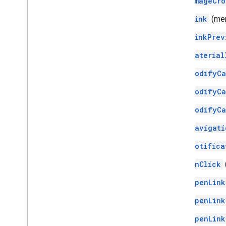
ImageCro
Link
(me
LinkPrev
Material
ModifyCa
ModifyCa
ModifyCa
Navigati
Notifica
OnClick
OpenLink
OpenLink
OpenLink