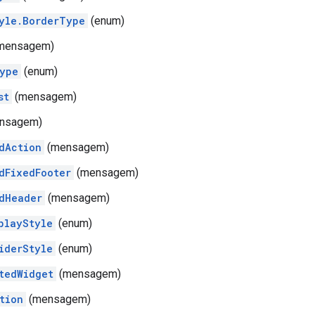
yle.BorderType
(enum)
mensagem)
ype
(enum)
st
(mensagem)
nsagem)
dAction
(mensagem)
dFixedFooter
(mensagem)
dHeader
(mensagem)
playStyle
(enum)
iderStyle
(enum)
tedWidget
(mensagem)
tion
(mensagem)