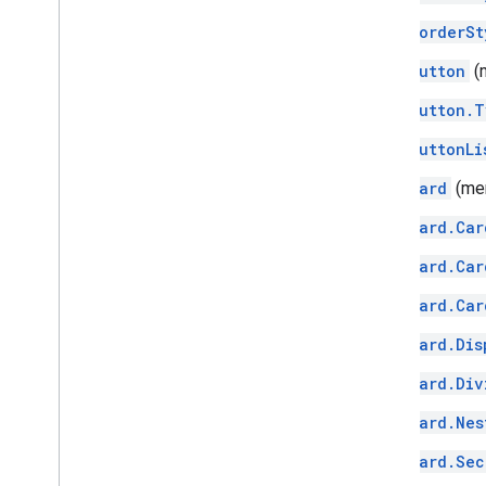
BorderSt
Button
(
Button.T
ButtonLi
Card
(me
Card.Car
Card.Car
Card.Car
Card.Dis
Card.Div
Card.Nes
Card.Sec