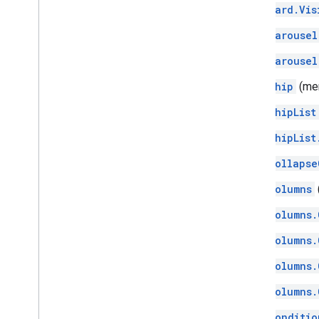
Card.Vis
Carousel
Carousel
Chip
(me
ChipList
ChipList
Collapse
Columns
Columns.
Columns.
Columns.
Columns.
Conditio