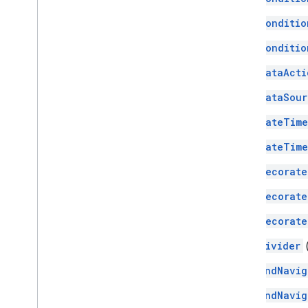
Conditio
Conditio
DataActi
DataSour
DateTime
DateTime
Decorate
Decorate
Decorate
Divider
EndNavig
EndNavig