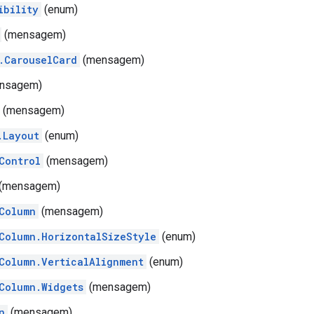
ibility
(enum)
(mensagem)
.CarouselCard
(mensagem)
nsagem)
(mensagem)
.Layout
(enum)
Control
(mensagem)
(mensagem)
Column
(mensagem)
Column.HorizontalSizeStyle
(enum)
Column.VerticalAlignment
(enum)
Column.Widgets
(mensagem)
n
(mensagem)