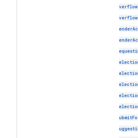
Overflow
Overflow
RenderAc
RenderAc
Requesti
Selectio
Selectio
Selectio
Selectio
Selectio
SubmitFo
Suggesti