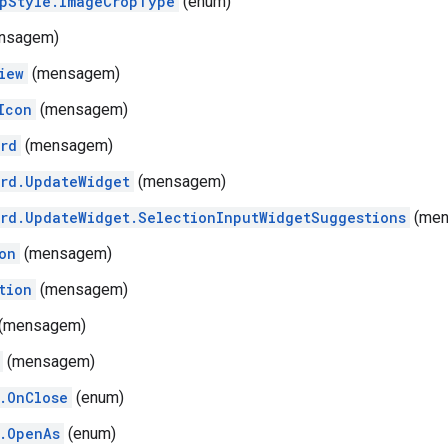
pStyle.ImageCropType
(enum)
nsagem)
iew
(mensagem)
Icon
(mensagem)
rd
(mensagem)
rd.UpdateWidget
(mensagem)
rd.UpdateWidget.SelectionInputWidgetSuggestions
(men
on
(mensagem)
tion
(mensagem)
(mensagem)
(mensagem)
.OnClose
(enum)
.OpenAs
(enum)