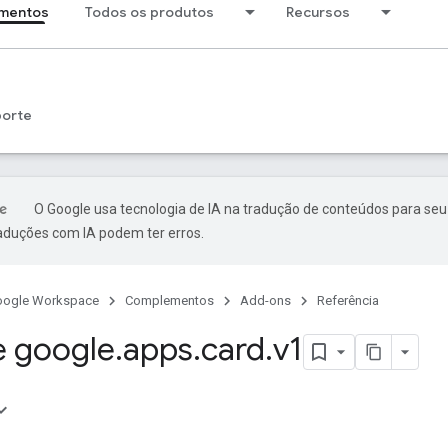
mentos
Todos os produtos
Recursos
porte
O Google usa tecnologia de IA na tradução de conteúdos para seu
raduções com IA podem ter erros.
oogle Workspace
Complementos
Add-ons
Referência
 google
.
apps
.
card
.
v1