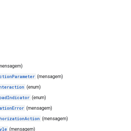
mensagem)
ctionParameter
(mensagem)
nteraction
(enum)
oadIndicator
(enum)
ationError
(mensagem)
horizationAction
(mensagem)
yle
(mensagem)