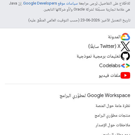
للاطّلاع على التفاصيل، يُرجى مراجعة
سياسات موقع Google Developers‏
. إنّ Java
هي علامة تجارية مسجَّلة لشركة Oracle و/أو شركائها التابعين.
تاريخ التعديل الأخير: 2026-06-23 (حسب التوقيت العالمي المتفَّق عليه)
المدونة
‫X ‏(Twitter سابقًا)
تعليمات برمجية نموذجية
Codelabs
ملفات فيديو
Google Workspace لمطوّري البرامج
نظرة عامة حول المنصة
منتجات مطوّري البرامج
ملاحظات حول الإصدار
دعم مطوّر البرامج