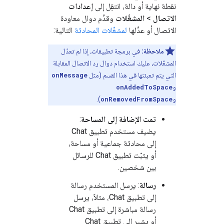
نقطة نهاية أو دالة، انتقِل إلى
إعدادات
الاتصال
>
المشغّلات
وقدِّم دوال معاودة
الاتصال أو عدِّلها
لمشغّلات المحادثة
التالية:
ملاحظة:
في برمجة تطبيقات، إذا لم تعدّل
المشغّلات، عليك استخدام دوال رد الاتصال المقابلة
التي يتم تعبئتها في هذا القسم (مثل
onMessage
و
onAddedToSpace
و
onRemovedFromSpace
).
تمت الإضافة إلى المساحة
:
يضيف مستخدم تطبيق Chat
إلى محادثة جماعية أو مساحة،
أو يثبّت تطبيق Chat للرسائل
بين شخصين.
رسالة
: يرسل المستخدم رسالة
إلى تطبيق Chat، مثلاً، يرسل
رسالة مباشرة إلى تطبيق Chat
أو يشير إلى تطبيق Chat