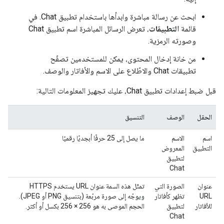
ابحث عن رسالة مباشرة وابدأها باستخدام تطبيق Chat. في
قائمة
التطبيقات
، تعرض الرسائل المباشرة اسم تطبيق Chat
وصورته الرمزية.
من خانة إدخال المحتوى، يمكن للمستخدمين تصفّح
تطبيقات Chat والاطّلاع على الاسم والأفاتار والوصف.
قبل ضبط إعدادات تطبيق Chat، عليك تجهيز المعلومات التالية:
الحقل
الوصف
التنسيق
اسم
الاسم
ما يصل إلى 25 حرفًا أبجديًا رقميًا
التطبيق
المعروض
لتطبيق
Chat
عنوان
الصورة التي
تمثّل هذه السمة عنوان URL يستخدم HTTPS
URL
تظهر كأفاتار
ويوجّه إلى صورة مربّعة (بتنسيق PNG أو JPEG).
للأفاتار
لتطبيق
الحجم الموصى به هو 256 × 256 بكسل أو أكثر.
Chat