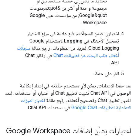
تحديد ما يصل إلى خمسة مستخدمين أو
مجموعة واحدة أو أكثر من &quot;مجموعات
Google&quot; من مؤسستك على Google
Workspace.
اختياري: ضمن
السجلّات
، ضَع علامة في مربّع الاختيار
تسجيل الأخطاء في Logging
لاستخدام Google
Cloud Logging. لمزيد من المعلومات، راجِع مقالة
سجلّات
أخطاء طلب البحث عن تطبيقات Chat
في وثائق Chat
API.
انقر على
حفظ
.
بعد حفظ الإعدادات، يمكن لأي مستخدم حدّدته في إعداد
إمكانية
الوصول
في Chat API تثبيت تطبيق Chat أو اختباره أو استخدامه. لبدء
اختبار تطبيق Chat وتصحيح أخطائه، راجِع مقالة
اختبار الميزات
التفاعلية لتطبيقات Google Chat
في مستندات Chat API.
اعتبارات بشأن إضافات Google Workspace