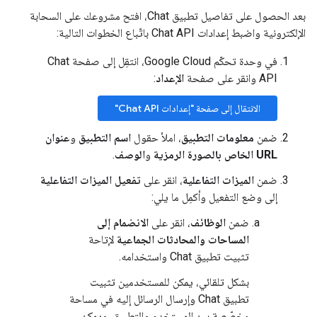
بعد الحصول على تفاصيل تطبيق Chat، افتح مشروعك على السحابة
الإلكترونية واضبط إعدادات Chat API باتّباع الخطوات التالية:
في وحدة تحكّم Google Cloud، انتقِل إلى صفحة Chat
API وانقر على صفحة
الإعداد
:
الانتقال إلى صفحة "إعدادات Chat API"
ضمن
معلومات التطبيق
، املأ حقول
اسم التطبيق
و
عنوان
URL الخاص بالصورة الرمزية
و
الوصف
.
ضمن
الميزات التفاعلية
، انقر على
تفعيل الميزات التفاعلية
إلى وضع التفعيل وأكمِل ما يلي:
ضمن
الوظائف
، انقر على
الانضمام إلى
المساحات والمحادثات الجماعية
لإتاحة
تثبيت تطبيق Chat واستخدامه.
بشكل تلقائي، يمكن للمستخدمين تثبيت
تطبيق Chat وإرسال الرسائل إليه في مساحة
مخصّصة بين المستخدم والتطبيق. ويمكن