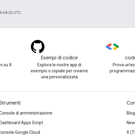
6-04-23 UTC.
Esempi di codice
cod
s su X
Esplora le nostre app di
Prova un'es
esempio o copiale per crearne
programmazi
una personalizzata
Strumenti
Con
Console di amministrazione
Blog
Dashboard Apps Script
News
console Google Cloud
X (T