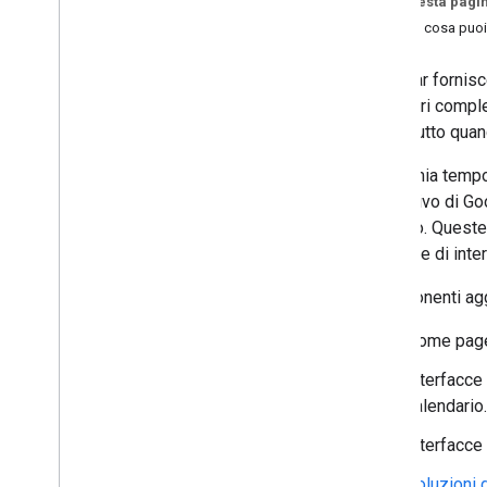
Su questa pagi
Configura il consenso OAuth
Scopri cosa puoi
Sviluppare componenti aggiuntivi di
Calendar fornisce
Google Workspace
calendari comple
Panoramica
soprattutto quan
Guide rapide
Manifest
Risparmia tempo 
Ambiti
aggiuntivo di Go
Creazione utilizzando endpoint HTTP
bisogno. Queste 
Schede build
all'utente di in
Estendi Gmail
Estendi Google Calendar
I componenti agg
Panoramica
Home page
Crea interfacce di Calendar
Azioni nel calendario
Interfacce
calendario.
Panoramica delle conferenze di
terze parti
Interfacce
Guida rapida alle conferenze di
Calendar
Soluzioni 