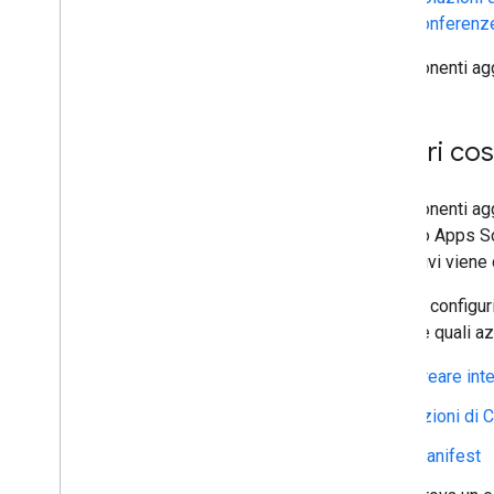
Creare componenti aggiuntivi per le
conferenze
conferenze
Creare conferenze di terze parti
I componenti agg
Sincronizza le modifiche alla
conferenza di calendario
Aggiungi impostazioni componenti
Scopri cos
aggiuntivi per conferenze
Fornisci i loghi delle soluzioni per
conferenze
I componenti agg
servizio Apps S
Fornisci le icone degli allegati
aggiuntivi viene
Estendi Google Drive
Estendi gli editor Google
Quando configuri
Estendi Google Chat
creare e quali a
Estendere Google Meet
Creare int
Estendere Google Workspace
Studio
Azioni di 
Collegare il componente aggiuntivo a
Manifest
servizi di terze parti