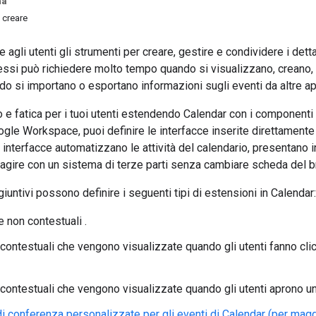
na
 creare
 agli utenti gli strumenti per creare, gestire e condividere i detta
ssi può richiedere molto tempo quando si visualizzano, creano, 
do si importano o esportano informazioni sugli eventi da altre ap
e fatica per i tuoi utenti estendendo Calendar con i componenti
ogle Workspace, puoi definire le interfacce inserite direttamente
interfacce automatizzano le attività del calendario, presentano
teragire con un sistema di terze parti senza cambiare scheda del 
iuntivi possono definire i seguenti tipi di estensioni in Calendar:
 non contestuali
.
 contestuali che vengono visualizzate quando gli utenti fanno cli
 contestuali che vengono visualizzate quando gli utenti aprono un
di conferenza personalizzate per gli eventi di Calendar (per maggi