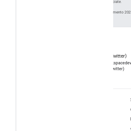
delle sue consociate.
Estendi Presentazioni Google
Ultimo aggiornamento 202
Estendi Moduli Google
Testare il componente aggiuntivo
Best practice
Limitazioni
Pubblicare un componente
Blog
X (Twitter)
aggiuntivo
Leggi il blog per sviluppatori di
Segui @workspacedev
Panoramica
Google Workspace
(Twitter)
Aggiornare un componente aggiuntivo
pubblicato
Google Workspace per sviluppatori
Panoramica della piattaforma
Prodotti per sviluppatori
Note di rilascio