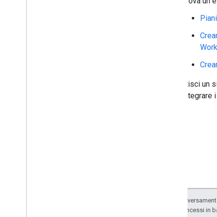
Prova un 
Test e debug
Log degli errori di query
Pian
Best practice
Crear
Limitazioni
Wor
Glossario
Crear
Esegui l'upgrade dei componenti
aggiuntivi legacy
Se gestisci un s
come integrare i 
Sviluppare componenti aggiuntivi
dell'editor
Panoramica
Guide rapide
Ciclo di vita dell'autorizzazione
Manifest
Ambiti
Creazione di interfacce HTML
Salvo quando diversamente 
Estendi di Fogli Google
codice sono concessi in b
Estendi di Documenti Google