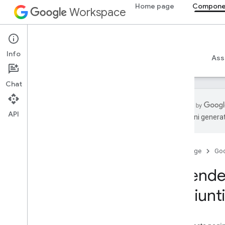
Home page
Componen
Workspace
Add-ons
Info
Panoramica
Guide
Riferimento
Esempi
Ass
Chat
API
traduzioni generat
Panoramica dei componenti aggiuntivi
Tipi di componenti aggiuntivi
Home page
Go
Installare e autorizzare componenti
aggiuntivi
Estende
Aprire e utilizzare i componenti
aggiuntivi
aggiunt
Per iniziare
Sviluppare su Google Workspace