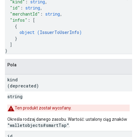
"kind"
: 
string
,
"id"
: 
string
,
"merchantId"
: 
string
,
"infos"
: 
[
{
object (
IssuerToUserInfo
)
}
]
}
Pola
kind
(deprecated)
string
Ten produkt został wycofany.
Określa rodzaj danego zasobu. Wartość: ustalony ciąg znaków
"walletobjects#smartTap"
.
id