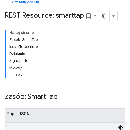
Prześlij opinię
REST Resource: smarttap
Na tej stronie
Zasób: SmartTap
IssuerToUserInfo
Działanie
SignUpInfo
Metody
insert
Zasób: Smart
Tap
Zapis JSON
{