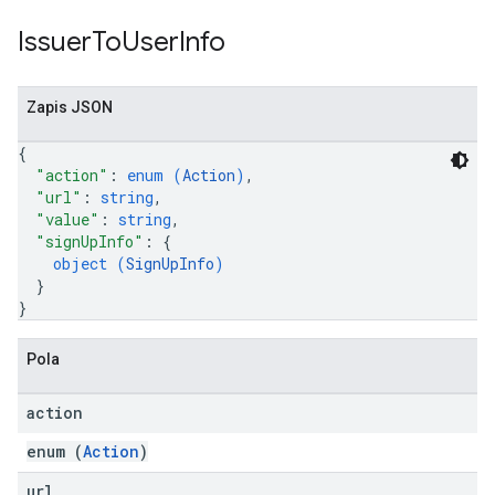
Issuer
To
User
Info
Zapis JSON
{
"action"
: 
enum (
Action
)
,
"url"
: 
string
,
"value"
: 
string
,
"signUpInfo"
: 
{
object (
SignUpInfo
)
}
}
Pola
action
enum (
Action
)
url