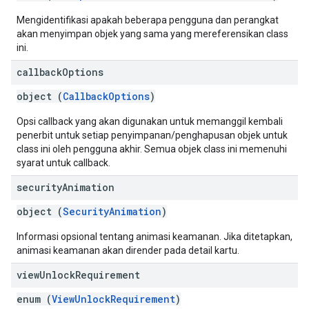
Mengidentifikasi apakah beberapa pengguna dan perangkat
akan menyimpan objek yang sama yang mereferensikan class
ini.
callback
Options
object (
CallbackOptions
)
Opsi callback yang akan digunakan untuk memanggil kembali
penerbit untuk setiap penyimpanan/penghapusan objek untuk
class ini oleh pengguna akhir. Semua objek class ini memenuhi
syarat untuk callback.
security
Animation
object (
SecurityAnimation
)
Informasi opsional tentang animasi keamanan. Jika ditetapkan,
animasi keamanan akan dirender pada detail kartu.
view
Unlock
Requirement
enum (
ViewUnlockRequirement
)