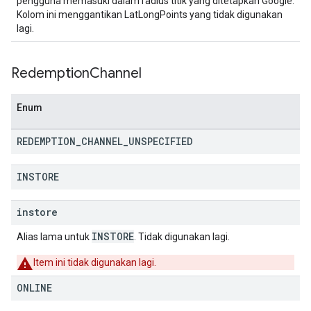
pengguna memasuki dalam radius titik yang ditetapkan Google.
Kolom ini menggantikan LatLongPoints yang tidak digunakan
lagi.
Redemption
Channel
Enum
REDEMPTION
_
CHANNEL
_
UNSPECIFIED
INSTORE
instore
INSTORE
Alias lama untuk
. Tidak digunakan lagi.
Item ini tidak digunakan lagi.
ONLINE