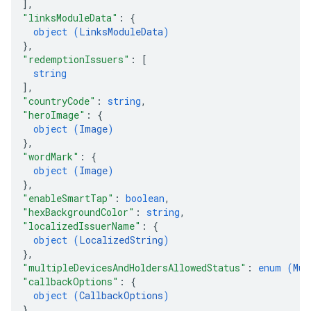
]
,
"linksModuleData"
: 
{
object (
LinksModuleData
)
}
,
"redemptionIssuers"
: 
[
string
]
,
"countryCode"
: 
string
,
"heroImage"
: 
{
object (
Image
)
}
,
"wordMark"
: 
{
object (
Image
)
}
,
"enableSmartTap"
: 
boolean
,
"hexBackgroundColor"
: 
string
,
"localizedIssuerName"
: 
{
object (
LocalizedString
)
}
,
"multipleDevicesAndHoldersAllowedStatus"
: 
enum (
Mul
"callbackOptions"
: 
{
object (
CallbackOptions
)
}
,