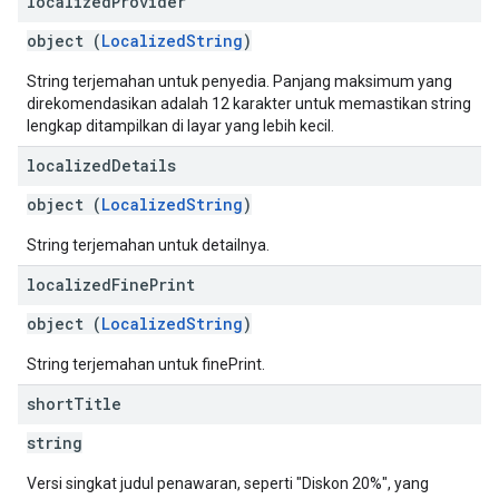
localized
Provider
object (
LocalizedString
)
String terjemahan untuk penyedia. Panjang maksimum yang
direkomendasikan adalah 12 karakter untuk memastikan string
lengkap ditampilkan di layar yang lebih kecil.
localized
Details
object (
LocalizedString
)
String terjemahan untuk detailnya.
localized
Fine
Print
object (
LocalizedString
)
String terjemahan untuk finePrint.
short
Title
string
Versi singkat judul penawaran, seperti "Diskon 20%", yang