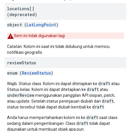
locations[]
(deprecated)
object (
LatLongPoint
)
Item ini tidak digunakan lagi.
Catatan: Kolom ini saat ini tidak didukung untuk memicu
notifikasi geografis.
review
Status
enum (
ReviewStatus
)
draft
Wajib. Status class. Kolom ini dapat ditetapkan ke
atau
draft
Status kelas. Kolom ini dapat ditetapkan ke
atau
underReview
menggunakan panggilan API sisipan, patch,
draft
atau update. Setelah status peninjauan diubah dari
,
draft
status tersebut tidak dapat diubah kembali ke
.
draft
Anda harus mempertahankan kolom ini ke
saat class
draft
sedang dalam pengembangan. Class
tidak dapat
digunakan untuk membuat objek apa pun.