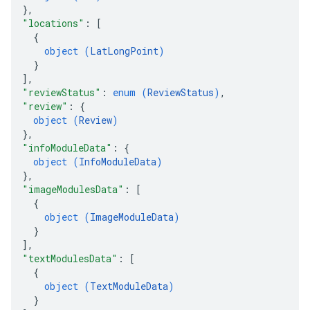
}
,
"locations"
: 
[
{
object (
LatLongPoint
)
}
]
,
"reviewStatus"
: 
enum (
ReviewStatus
)
,
"review"
: 
{
object (
Review
)
}
,
"infoModuleData"
: 
{
object (
InfoModuleData
)
}
,
"imageModulesData"
: 
[
{
object (
ImageModuleData
)
}
]
,
"textModulesData"
: 
[
{
object (
TextModuleData
)
}