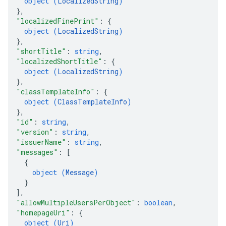
object (
LocalizedString
)
}
,
"localizedFinePrint"
: 
{
object (
LocalizedString
)
}
,
"shortTitle"
: 
string
,
"localizedShortTitle"
: 
{
object (
LocalizedString
)
}
,
"classTemplateInfo"
: 
{
object (
ClassTemplateInfo
)
}
,
"id"
: 
string
,
"version"
: 
string
,
"issuerName"
: 
string
,
"messages"
: 
[
{
object (
Message
)
}
]
,
"allowMultipleUsersPerObject"
: 
boolean
,
"homepageUri"
: 
{
object (
Uri
)