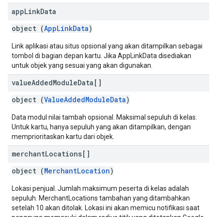
app
Link
Data
object (
AppLinkData
)
Link aplikasi atau situs opsional yang akan ditampilkan sebagai
tombol di bagian depan kartu. Jika AppLinkData disediakan
untuk objek yang sesuai yang akan digunakan.
value
Added
Module
Data[]
object (
ValueAddedModuleData
)
Data modul nilai tambah opsional. Maksimal sepuluh di kelas.
Untuk kartu, hanya sepuluh yang akan ditampilkan, dengan
memprioritaskan kartu dari objek.
merchant
Locations[]
object (
MerchantLocation
)
Lokasi penjual. Jumlah maksimum peserta di kelas adalah
sepuluh. MerchantLocations tambahan yang ditambahkan
setelah 10 akan ditolak. Lokasi ini akan memicu notifikasi saat