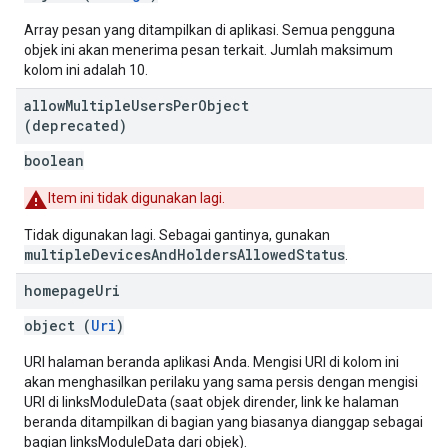
Array pesan yang ditampilkan di aplikasi. Semua pengguna
objek ini akan menerima pesan terkait. Jumlah maksimum
kolom ini adalah 10.
allow
Multiple
Users
Per
Object
(deprecated)
boolean
Item ini tidak digunakan lagi.
Tidak digunakan lagi. Sebagai gantinya, gunakan
multipleDevicesAndHoldersAllowedStatus
.
homepage
Uri
object (
Uri
)
URI halaman beranda aplikasi Anda. Mengisi URI di kolom ini
akan menghasilkan perilaku yang sama persis dengan mengisi
URI di linksModuleData (saat objek dirender, link ke halaman
beranda ditampilkan di bagian yang biasanya dianggap sebagai
bagian linksModuleData dari objek).