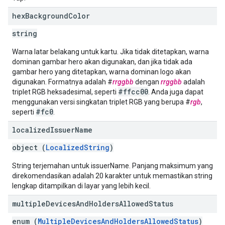
hex
Background
Color
string
Warna latar belakang untuk kartu. Jika tidak ditetapkan, warna
dominan gambar hero akan digunakan, dan jika tidak ada
gambar hero yang ditetapkan, warna dominan logo akan
digunakan. Formatnya adalah #
rrggbb
dengan
rrggbb
adalah
#ffcc00
triplet RGB heksadesimal, seperti
. Anda juga dapat
menggunakan versi singkatan triplet RGB yang berupa #
rgb
,
#fc0
seperti
.
localized
Issuer
Name
object (
LocalizedString
)
String terjemahan untuk issuerName. Panjang maksimum yang
direkomendasikan adalah 20 karakter untuk memastikan string
lengkap ditampilkan di layar yang lebih kecil.
multiple
Devices
And
Holders
Allowed
Status
enum (
MultipleDevicesAndHoldersAllowedStatus
)