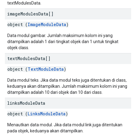
textModulesData.
image
Modules
Data[]
object (
ImageModuleData
)
Data modul gambar. Jumlah maksimum kolom ini yang
ditampilkan adalah 1 dari tingkat objek dan 1 untuk tingkat
objek class.
text
Modules
Data[]
object (
TextModuleData
)
Data modul teks. Jika data modul teks juga ditentukan di class,
keduanya akan ditampilkan. Jumlah maksimum kolom ini yang
ditampilkan adalah 10 dari objek dan 10 dari class.
links
Module
Data
object (
LinksModuleData
)
Menautkan data modul. Jika data modul link juga ditentukan
pada objek, keduanya akan ditampilkan.