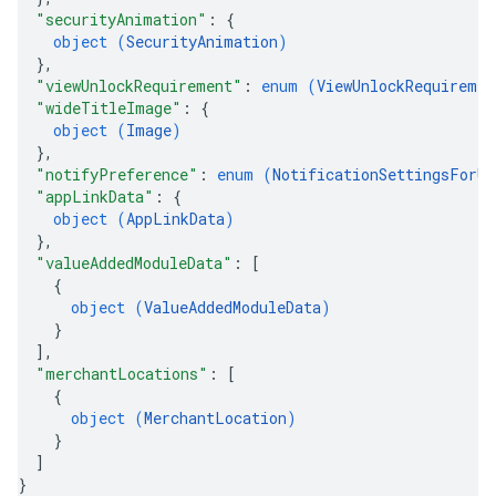
"securityAnimation"
: 
{
object (
SecurityAnimation
)
}
,
"viewUnlockRequirement"
: 
enum (
ViewUnlockRequiremen
"wideTitleImage"
: 
{
object (
Image
)
}
,
"notifyPreference"
: 
enum (
NotificationSettingsForUp
"appLinkData"
: 
{
object (
AppLinkData
)
}
,
"valueAddedModuleData"
: 
[
{
object (
ValueAddedModuleData
)
}
]
,
"merchantLocations"
: 
[
{
object (
MerchantLocation
)
}
]
}