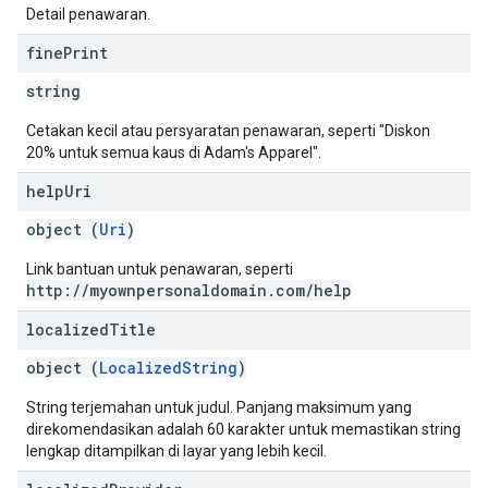
Detail penawaran.
fine
Print
string
Cetakan kecil atau persyaratan penawaran, seperti "Diskon
20% untuk semua kaus di Adam's Apparel".
help
Uri
object (
Uri
)
Link bantuan untuk penawaran, seperti
http://myownpersonaldomain.com/help
localized
Title
object (
LocalizedString
)
String terjemahan untuk judul. Panjang maksimum yang
direkomendasikan adalah 60 karakter untuk memastikan string
lengkap ditampilkan di layar yang lebih kecil.