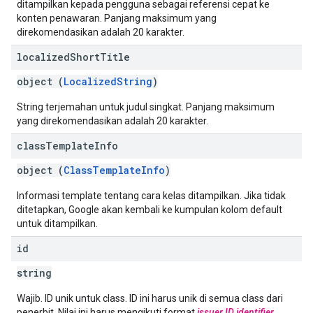
ditampilkan kepada pengguna sebagai referensi cepat ke
konten penawaran. Panjang maksimum yang
direkomendasikan adalah 20 karakter.
localized
Short
Title
object (
LocalizedString
)
String terjemahan untuk judul singkat. Panjang maksimum
yang direkomendasikan adalah 20 karakter.
class
Template
Info
object (
ClassTemplateInfo
)
Informasi template tentang cara kelas ditampilkan. Jika tidak
ditetapkan, Google akan kembali ke kumpulan kolom default
untuk ditampilkan.
id
string
Wajib. ID unik untuk class. ID ini harus unik di semua class dari
penerbit. Nilai ini harus mengikuti format
issuer ID
.
identifier