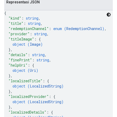
Representasi JSON
{
"kind"
: 
string
,
"title"
: 
string
,
"redemptionChannel"
: 
enum (
RedemptionChannel
)
,
"provider"
: 
string
,
"titleImage"
: 
{
object (
Image
)
}
,
"details"
: 
string
,
"finePrint"
: 
string
,
"helpUri"
: 
{
object (
Uri
)
}
,
"localizedTitle"
: 
{
object (
LocalizedString
)
}
,
"localizedProvider"
: 
{
object (
LocalizedString
)
}
,
"localizedDetails"
: 
{