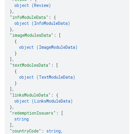
object (
Review
)
}
,
"infoModuleData"
: 
{
object (
InfoModuleData
)
}
,
"imageModulesData"
: 
[
{
object (
ImageModuleData
)
}
]
,
"textModulesData"
: 
[
{
object (
TextModuleData
)
}
]
,
"linksModuleData"
: 
{
object (
LinksModuleData
)
}
,
"redemptionIssuers"
: 
[
string
]
,
"countryCode"
: 
string
,