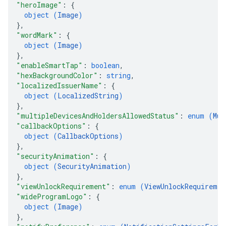
"heroImage"
: 
{
object (
Image
)
}
,
"wordMark"
: 
{
object (
Image
)
}
,
"enableSmartTap"
: 
boolean
,
"hexBackgroundColor"
: 
string
,
"localizedIssuerName"
: 
{
object (
LocalizedString
)
}
,
"multipleDevicesAndHoldersAllowedStatus"
: 
enum (
Mul
"callbackOptions"
: 
{
object (
CallbackOptions
)
}
,
"securityAnimation"
: 
{
object (
SecurityAnimation
)
}
,
"viewUnlockRequirement"
: 
enum (
ViewUnlockRequiremen
"wideProgramLogo"
: 
{
object (
Image
)
}
,