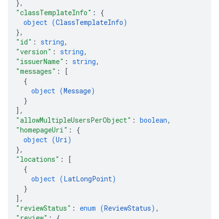
}
,
"classTemplateInfo"
: 
{
object (
ClassTemplateInfo
)
}
,
"id"
: 
string
,
"version"
: 
string
,
"issuerName"
: 
string
,
"messages"
: 
[
{
object (
Message
)
}
]
,
"allowMultipleUsersPerObject"
: 
boolean
,
"homepageUri"
: 
{
object (
Uri
)
}
,
"locations"
: 
[
{
object (
LatLongPoint
)
}
]
,
"reviewStatus"
: 
enum (
ReviewStatus
)
,
"review"
: 
{