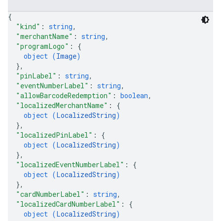
{
"kind"
: 
string
,
"merchantName"
: 
string
,
"programLogo"
: 
{
object (
Image
)
}
,
"pinLabel"
: 
string
,
"eventNumberLabel"
: 
string
,
"allowBarcodeRedemption"
: 
boolean
,
"localizedMerchantName"
: 
{
object (
LocalizedString
)
}
,
"localizedPinLabel"
: 
{
object (
LocalizedString
)
}
,
"localizedEventNumberLabel"
: 
{
object (
LocalizedString
)
}
,
"cardNumberLabel"
: 
string
,
"localizedCardNumberLabel"
: 
{
object (
LocalizedString
)