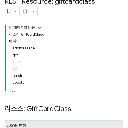
REST Resource: giftcardclass
이 페이지의 내용
리소스: GiftCardClass
메서드
addmessage
get
insert
list
patch
update
리소스: Gift
Card
Class
JSON 표현