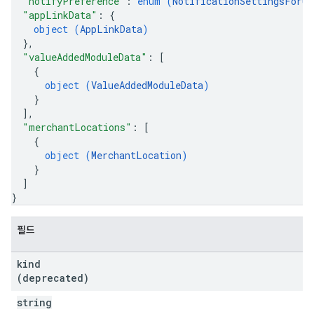
"notifyPreference"
: 
enum (
NotificationSettingsForUp
"appLinkData"
: 
{
object (
AppLinkData
)
}
,
"valueAddedModuleData"
: 
[
{
object (
ValueAddedModuleData
)
}
]
,
"merchantLocations"
: 
[
{
object (
MerchantLocation
)
}
]
}
필드
kind
(deprecated)
string