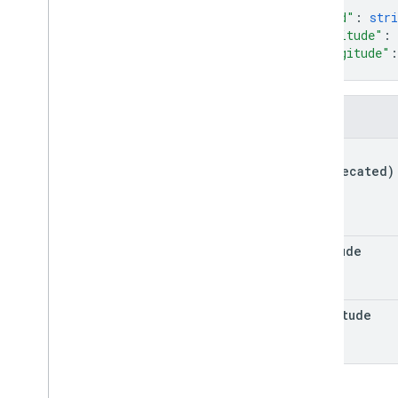
"kind"
: 
stri
포인트 패스
"latitude"
: 
"longitude"
:
}
미디어
필드
쿠폰 패스
kind
권한
(deprecated)
스마트 탭
교통카드
latitude
비공개 콘텐츠
longitude
유형
Add
Message
Request
App
Link
Data
바코드