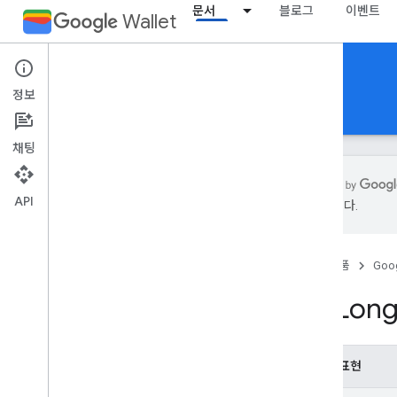
문서
블로그
이벤트
Wallet
Reference Documentation
정보
REST
MCP
Android
개요
채팅
이벤트 티켓
API
수 있습니다.
탑승권
일반 패스
홈
제품
Goog
Lat
Lon
기프트 카드
발급자
JSON 표현
JWT
{