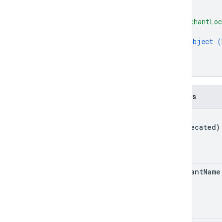
}
]
,
"merchantLoc
{
object (
}
]
}
Campos
kind
(deprecated)
merchant
Name