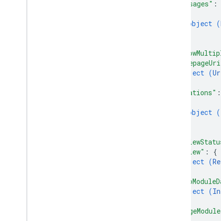
"messages"
:
{
object (
}
]
,
"allowMultip
"homepageUri
object (
Ur
}
,
"locations"
:
{
object (
}
]
,
"reviewStatu
"review"
: 
{
object (
Re
}
,
"infoModuleD
object (
In
}
,
"imageModule
{