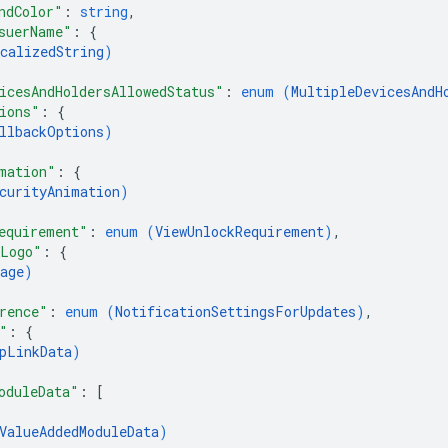
ndColor"
: 
string
,
suerName"
: 
{
calizedString
)
icesAndHoldersAllowedStatus"
: 
enum (
MultipleDevicesAndH
ions"
: 
{
llbackOptions
)
mation"
: 
{
curityAnimation
)
equirement"
: 
enum (
ViewUnlockRequirement
)
,
mLogo"
: 
{
age
)
rence"
: 
enum (
NotificationSettingsForUpdates
)
,
"
: 
{
pLinkData
)
oduleData"
: 
[
ValueAddedModuleData
)