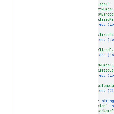
Pase de oferta
"pinLabel"
:
"eventNumber
"allowBarcod
Permisos
"localizedMe
object (
Lo
Toque inteligente
}
,
"localizedPi
Pase de transporte público
object (
Lo
}
,
"localizedEv
Contenido privado
object (
Lo
}
,
Tipos
"cardNumberL
"localizedCa
object (
Lo
}
,
"classTempla
object (
Cl
}
,
"id"
: 
string
"version"
: 
s
"issuerName"