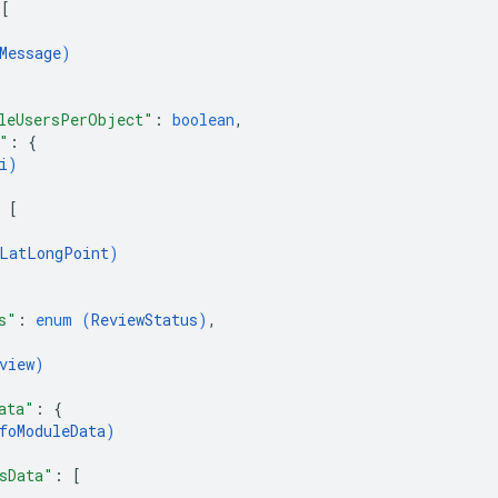
 
[
Message
)
leUsersPerObject"
: 
boolean
,
"
: 
{
i
)
 
[
LatLongPoint
)
s"
: 
enum (
ReviewStatus
)
,
view
)
ata"
: 
{
foModuleData
)
sData"
: 
[