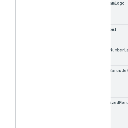
program
Logo
pin
Label
event
Number
L
allow
Barcode
localized
Mer