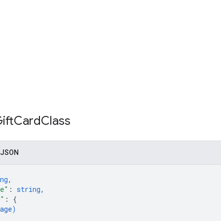
ift
Card
Class
 JSON
ng
,
me"
: 
string
,
o"
: 
{
age
)