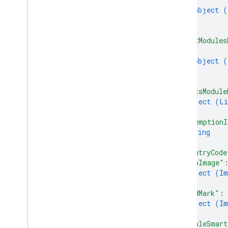
object (
}
]
,
"textModules
{
object (
}
]
,
"linksModule
object (
Li
}
,
"redemptionI
string
]
,
"countryCode
"heroImage"
object (
Im
}
,
"wordMark"
: 
object (
Im
}
,
"enableSmart