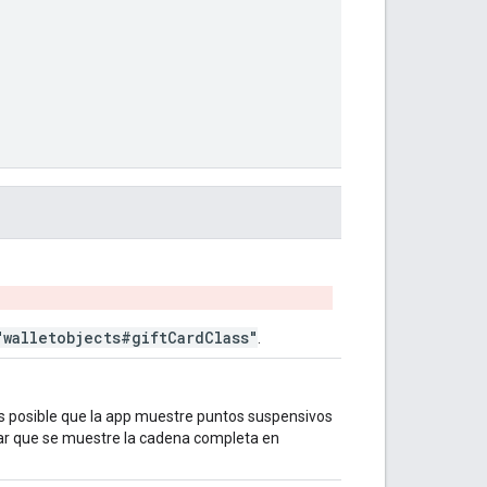
"walletobjects#giftCardClass"
.
s posible que la app muestre puntos suspensivos
zar que se muestre la cadena completa en