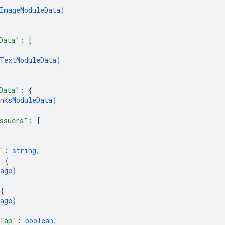
ImageModuleData
)
Data"
: 
[
TextModuleData
)
Data"
: 
{
nksModuleData
)
ssuers"
: 
[
"
: 
string
,
: 
{
age
)
{
age
)
Tap"
: 
boolean
,