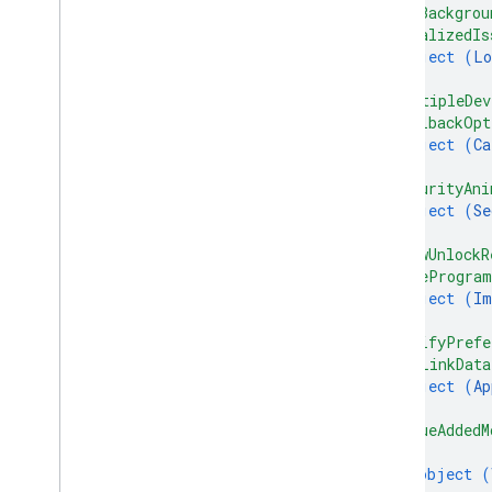
"hexBackgrou
"localizedIs
object (
Lo
}
,
"multipleDev
"callbackOpt
object (
Ca
}
,
"securityAni
object (
Se
}
,
"viewUnlockR
"wideProgra
object (
Im
}
,
"notifyPrefe
"appLinkData
object (
Ap
}
,
"valueAddedM
{
object (