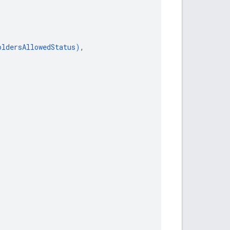
oldersAllowedStatus
)
,