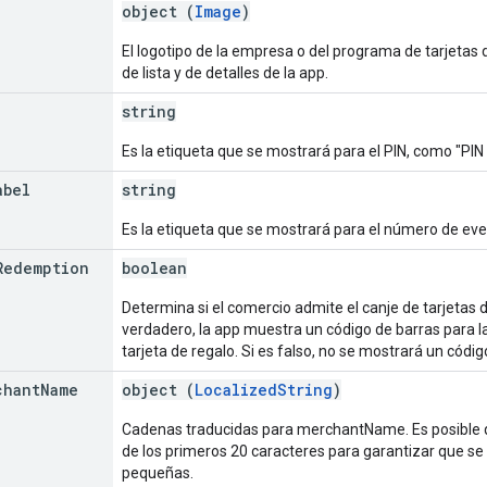
object (
Image
)
El logotipo de la empresa o del programa de tarjetas 
de lista y de detalles de la app.
string
Es la etiqueta que se mostrará para el PIN, como "PIN 
abel
string
Es la etiqueta que se mostrará para el número de eve
Redemption
boolean
Determina si el comercio admite el canje de tarjetas d
verdadero, la app muestra un código de barras para la 
tarjeta de regalo. Si es falso, no se mostrará un códig
chant
Name
object (
LocalizedString
)
Cadenas traducidas para merchantName. Es posible 
de los primeros 20 caracteres para garantizar que s
pequeñas.