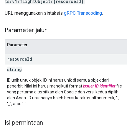
ts/v1/flightObject/{resourceId}
URL menggunakan sintaksis
gRPC Transcoding
.
Parameter jalur
Parameter
resource
Id
string
ID unik untuk objek. ID ini harus unik di semua objek dari
penerbit. Nilai ini harus mengikuti format
issuer ID
.
identifier
file
yang pertama diterbitkan oleh Google dan versi kedua dipilih
oleh Anda. ID unik hanya boleh berisi karakter alfanumerik, '.',
'_', atau '-'.
Isi permintaan