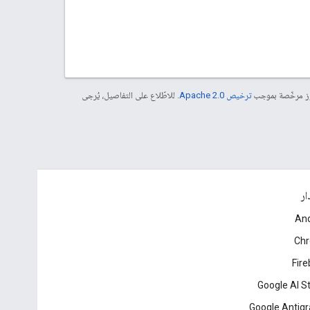
موز مرخّصة بموجب
ترخيص Apache 2.0‏
. للاطّلاع على التفاصيل، يُرجى
ار
And
Ch
Fir
Google AI S
Google Antigr