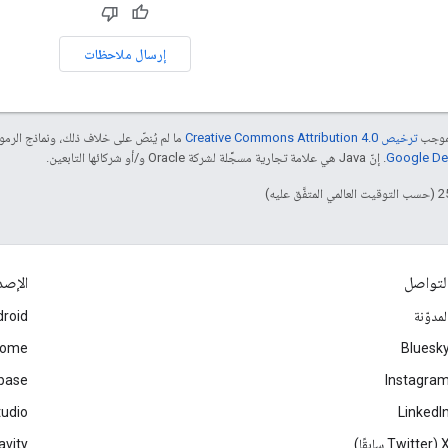
إرسال ملاحظات
بموجب
ترخيص Creative Commons Attribution 4.0‏
ما لم يُنصّ على خلاف ذلك، ونماذج الر
. إنّ Java هي علامة تجارية مسجَّلة لشركة Oracle و/أو شركائها التابعين.
لتواصل
الإصد
لمدوّنة
roid
rome
Bluesk
ebase
Instagra
tudio
LinkedI
Twitter سابقًا)
avity