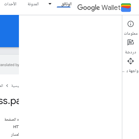
الوثائق
المدونة
الأحداث
Wallet
Reference Documentation
معلومات
Android
MCP
REST
دردشة
واجهة برمجة التطبيقات
نظرة عامة
الصفحة الرئيسية
ال
بطاقة الحدث
ss
.
patch
جواز المرور على متن الطائرة
flightclass
على هذه الصفحة
نظرة عامة
طلب HTTP
addmessage
معلمات المسار