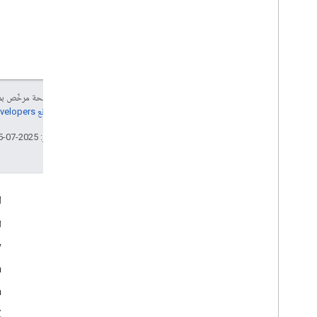
إنّ محتوى هذه الصفحة مرخّص 
مراجعة
سياسات موقع Google Developers‏
تاريخ التعديل الأخير: 2025-07-25 (حسب التوقيت العالمي المتفَّق عليه)
التفاعل
ا
Google Developer Program
ا
y
Google Developer Groups
m
Google Developer Experts
n
Accelerators
Google Cloud & NVIDIA
‫X ‏(