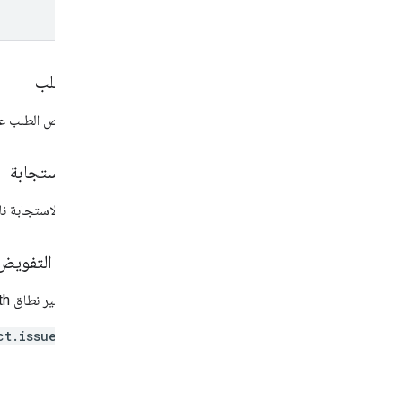
بطاقة العرض
الأذونات
نص الطلب
الدفع الذكي
يحتوي نص الطلب ع
بطاقة نقل عام
نص الاستجابة
المحتوى الخاص
إذا كانت الاستجابة
الأنواع
نطاقات التفويض
يجب توفير نطاق OAuth التالي:
ct.issuer