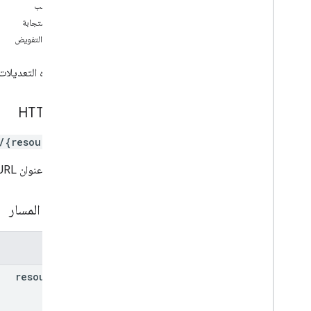
جلب
نص الطلب
insert
نص الاستجابة
قائمة
نطاقات التفويض
رمز تصحيح
تحديث
تؤدي هذه التعديلات إ
flightobject
طلب HTTP
بطاقة عامة
/{resourceId}
بطاقة هدايا
يستخدم عنوان URL بنية
جهة الإصدار
معلمات المسار
رمز JWT
المَعلمات
بطاقة ولاء
resource
Id
الوسائط