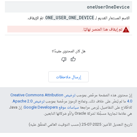
one
User
One
Device
ONE_USER_ONE_DEVICE
الاسم المستعار القديم لـ
. تمّ الإيقاف.
تم إيقاف هذا العنصر نهائيًا.
هل كان المحتوى مفيدًا؟
إرسال ملاحظات
إنّ محتوى هذه الصفحة مرخّص بموجب
ترخيص Creative Commons Attribution
4.0‏
ما لم يُنصّ على خلاف ذلك، ونماذج الرموز مرخّصة بموجب
ترخيص Apache 2.0‏
.
للاطّلاع على التفاصيل، يُرجى مراجعة
سياسات موقع Google Developers‏
. إنّ Java
هي علامة تجارية مسجَّلة لشركة Oracle و/أو شركائها التابعين.
تاريخ التعديل الأخير: 2025-07-25 (حسب التوقيت العالمي المتفَّق عليه)