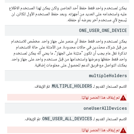
يمكن لمستخدم واحد فقط حفظ أحد العناصر، ولكن يمكن لهذا المستخدم الاطّلاع
عليه واستخدامه على العديد من أجهزته. وبعد حفظ المستخدم الأول للكائن، لن
يُسمح لأي مستخدم آخر بعرضه أو حفظه.
ONE
_
USER
_
ONE
_
DEVICE
يمكن لمستخدم واحد فقط حفظ أي عنصر على جهاز واحد. مخصّص للاستخدام
من قِبل شركاء محدّدين في حالات محدودة. من الأمثلة على حالة الاستخدام
تذكرة نقل عام يجب أن تكون "مثبّتة على الجهاز"، ما يعني أنّه يمكن لمستخدم
واحد فقط حفظها وعرضها واستخدامها من قِبل مستخدم واحد على جهاز واحد.
يمكنك التواصل مع فريق الدعم للحصول على معلومات إضافية.
multiple
Holders
MULTIPLE_HOLDERS
الاسم المستعار القديم لـ
. تمّ الإيقاف.
تم إيقاف هذا العنصر نهائيًا.
one
User
All
Devices
ONE_USER_ALL_DEVICES
الاسم المستعار القديم لـ
. تمّ الإيقاف.
تم إيقاف هذا العنصر نهائيًا.