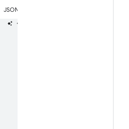
بطاقة هدايا
تمثيل JSON
جهة الإصدار
رمز JWT
بطاقة ولاء
الوسائط
بطاقة العرض
الأذونات
الدفع الذكي
بطاقة نقل عام
المحتوى الخاص