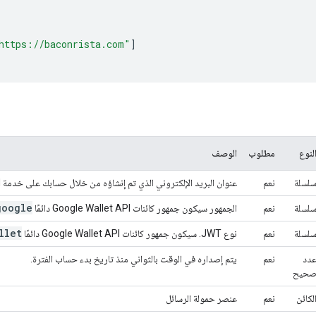
https://baconrista.com"
]
لنوع
مطلوب
الوصف
لسلة
نعم
عنوان البريد الإلكتروني الذي تم إنشاؤه من خلال حسابك على خدمة Google Cloud.
google
لسلة
نعم
الجمهور سيكون جمهور كائنات Google Wallet API دائمًا
llet
لسلة
نعم
نوع JWT. سيكون جمهور كائنات Google Wallet API دائمًا
دد
نعم
يتم إصداره في الوقت بالثواني منذ تاريخ بدء حساب الفترة.
حيح
لكائن
نعم
عنصر حمولة الرسائل