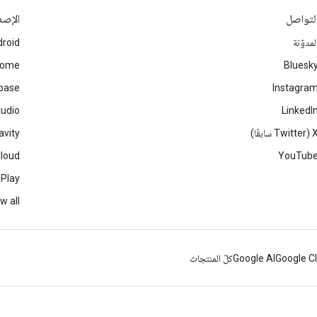
لتواصل
الإصد
لمدوّنة
roid
rome
Bluesk
ebase
Instagra
tudio
LinkedI
Twitter سابقًا)
avity
Cloud
YouTub
 Play
w all
Google C
Google AI
كلّ المنتجات