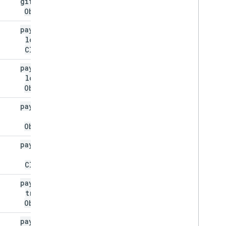
gift
Card
Objects
payload
.
م
loyalty
Classes
payload
.
م
loyalty
Objects
payload
.
م
offer
Objects
payload
.
م
offer
Classes
payload
.
م
transit
Objects
payload
.
م