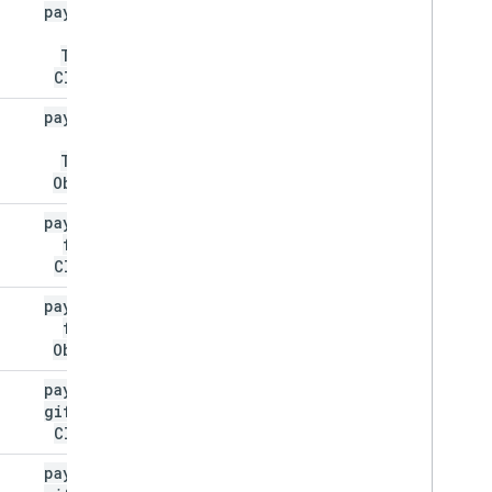
payload
.
م
event
Ticket
Classes
payload
.
م
event
Ticket
Objects
payload
.
م
flight
Classes
payload
.
م
flight
Objects
payload
.
م
gift
Card
Classes
payload
.
م