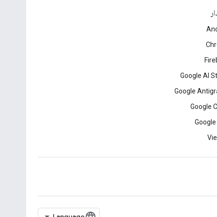
ار
And
Ch
Fir
Google AI S
Google Antigr
Google 
Google
Vie