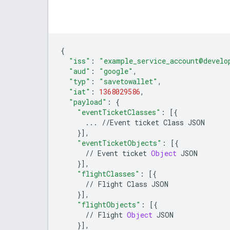
{
"iss"
:
"example_service_account@develo
"aud"
:
"google"
,
"typ"
:
"savetowallet"
,
"iat"
:
1368029586
,
"payload"
:
{
"eventTicketClasses"
:
[{
...
//
Event
ticket
Class
JSON
}],
"eventTicketObjects"
:
[{
//
Event
ticket
Object
JSON
}],
"flightClasses"
:
[{
//
Flight
Class
JSON
}],
"flightObjects"
:
[{
//
Flight
Object
JSON
}],