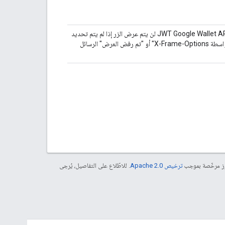
مجموعة النطاقات التي يجب الموافقة عليها لاستخدام وظيفة حفظ JWT Google Wallet API لن يتم عرض الزر إذا لم يتم تحديد
. يمكنك احتمالية ظهور الخطأ "تم رفض التحميل بواسطة X-Frame-Options" أو "تم رفض العرض" الرسائل
موز مرخّصة بموجب
ترخيص Apache 2.0‏
. للاطّلاع على التفاصيل، يُرجى