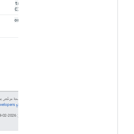
transit
Classes
origins
م
إنّ محتوى هذه الصفحة مرخّص 
مراجعة
سياسات موقع Google Developers‏
تاريخ التعديل الأخير: 2026-02-18 (حسب التوقيت العالمي المتفَّق عليه)