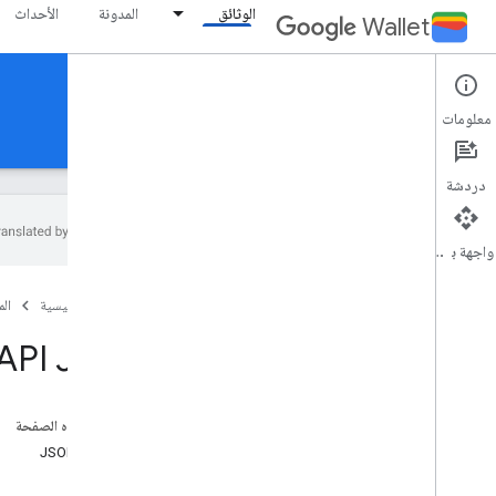
الوثائق
المدونة
الأحداث
Wallet
Reference Documentation
معلومات
Android
MCP
REST
دردشة
واجهة برمجة التطبيقات
نظرة عامة
الصفحة الرئيسية
ال
بطاقة الحدث
 API JWT
جواز المرور على متن الطائرة
على هذه الصفحة
بطاقة عامة
تمثيل JSON
الحقول