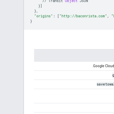
//
Transit
Object
JSON
}]
},
"origins"
:
[
"http://baconrista.com"
,
"
}
savetowa