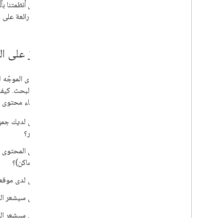
التميّز لدى أنظمتنا 
يقدّمونها رائعة على
التركيز على ا
إنّ المحتوى الموجّ
محرّكات البحث. كيف ي
ناحية إنشاء محتوى م
هل لديك جمهور
آخر؟
هل المحتوى ال
الأماكن)؟
هل لدى موقعك
هل سيشعر الم
هل سيشعر الم