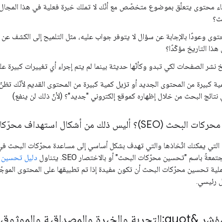
اء محتوى يتعلّق بموضوع متخصّص مع أنّك لا تملك خبرة فعلية في هذا المجال، 
ث؟
توى وعودًا بالإجابة عن سؤال لا يتوفر جواب عليه، مثل التلميح إلى الكشف عن ت
هذا التاريخ مؤكّدًا؟
خ نشر الصفحات لكي تبدو وكأنّها حديثة بينما لم يتم إجراء أي تغييرات كبيرة ع
 كبيرة من المحتوى الجديد أو تزيل كمية كبيرة من المحتوى القديم لأنّك تظن
 نتائج البحث من خلال إظهاره كموقع إلكتروني "جديد"؟ (لأنّ ذلك لن ينفع)
ك من أشكال استهداف محرّكات البحث بشكل رئيسي؟
 التي يمكنك اتّخاذها والتي تهدف بشكل أساسي إلى مساعدة محرّكات البحث ف
عةً باسم "تحسين محرّكات البحث" أو بالاختصار SEO. يتناول
دليل تحسين محر
عملية تحسين محرّكات البحث أن تكون مفيدة إذا تم تطبيقها على المحتوى الموجّ
 رئيسي.