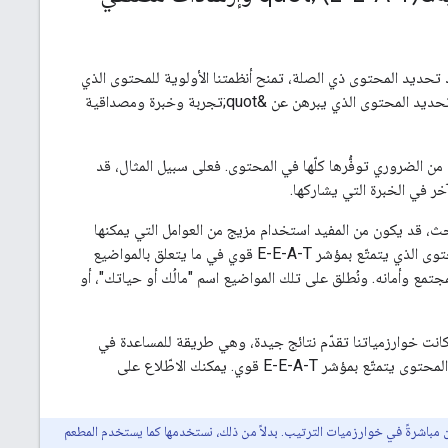
 تحديد المحتوى ذي الصلة، تمنح أنظمتنا الأولوية للمحتوى الذي
يبدو مفيدًا أكثر من غيره. لتنفيذ ذلك، تحدّد الأنظمة مجموعة من العوامل التي يمكنها المساعدة في تحديد المحتوى الذي يبرهن عن &quot;تجربة وخبرة ومصداقية
زيز الثقة، إلا أنّه ليس من الضروري توفُّرها كلّها في المحتوى. فعلى سبيل المثال، قد
خر في الخبرة التي يشاركها.
من نتائج البحث، قد يكون من المفيد استخدام مزيج من العوامل التي يمكنها
تحديد المحتوى الذي يتمتع بمؤشر E-E-A-T جيّد. على سبيل المثال، تعطي أنظمتنا أهمية أكبر للمحتوى الذي يتمتّع بمؤشر E-E-A-T قوي في ما يتعلق بالمواضيع
تمع وأمانه. ونُطلق على تلك المواضيع اسم "مالُك أو حياتك"، أو
انت خوارزمياتنا تقدّم نتائج جيدة، وهي طريقة للمساعدة في
التأكّد من أنّ التغييرات التي نجريها مُجدية. يتم تدريب المصنّفين بشكل خاص على معرفة ما إذا كان المحتوى يتمتّع بمؤشر E-E-A-T قوي. يمكنك الاطّلاع على
 ولا نستخدم بيانات المصنّفين مباشرةً في خوارزميات الترتيب. بدلاً من ذلك، نستخدمها كما يستخدم المطعم