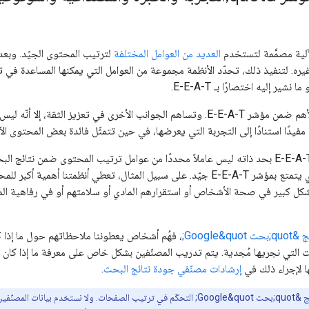
العديد من العوامل المختلفة
لترتيب المحتوى الجيّد. وبعد
تمثّل الثقة الجانب الأهم ضمن مؤشر E-E-A-T. وتساهم الجوانب الأخرى في تع
يدًا استنادًا إلى التجربة التي يعرضها، في حين تتمثّل فائدة بعض المحتوى الآ
بالرغم من أنّ مؤشر E-E-A-T بحد ذاته ليس عاملاً محددًا من عوامل ترتيب المحتوى ض
بشكل كبير في صحة الأشخاص أو استقرارهم المادي أو سلامتهم أو في رفاهية المج
Google;
، فهُم أشخاص يعطوننا ملاحظاتهم حول ما إذا ك
نها لإجراء ذلك في
إرشادات مصنّفي جودة نتائج البحث
.
لا يمكن لمصنّفي جودة نتائج &quot;بحث Google&quot; التحكّم في ترتيب الصفحات.