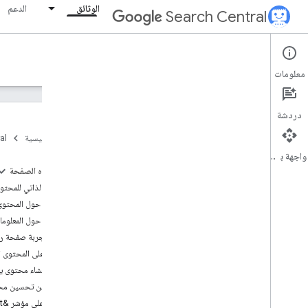
الوثائق
الدعم
Search Central
Documentation
معلومات
مقدمة
دردشة
أساسيات "بحث Google"
الصفحة الرئيسية
al
واجهة برمجة التطبيقات
أساسيات تحسين محركات البحث
على هذه الصفحة
دليل تحسين نتائج محركات البحث للمبتدئين
التقييم الذاتي للمحتو
طريقة عمل "بحث Google"
أسئلة حول المحتوى
إنشاء محتوى مفيد وموثوق وموجّه
للمستخدمين أولاً
أسئلة حول المعلوم
أساسيات الذكاء الاصطناعي التوليدي
تقديم تجربة صفحة را
مواصلة تحسين موقعك الإلكتروني ليكون
التركيز على المحتوى ا
متوافقًا مع محرّكات البحث
تجنُّب إنشاء محتوى
دليل المطوّرين حول "بحث Google"
ماذا عن تحسين محركات البحث (SEO)؟ أليس ذلك من أش
هل أنت بحاجة إلى خبير في تحسين محركات
التعرّف على مؤشر &quot;التجربة والخبرة والمصداقية والموثوقية&quot; (E-E-A-T) وإرشادات مصنّفي الجودة
البحث؟