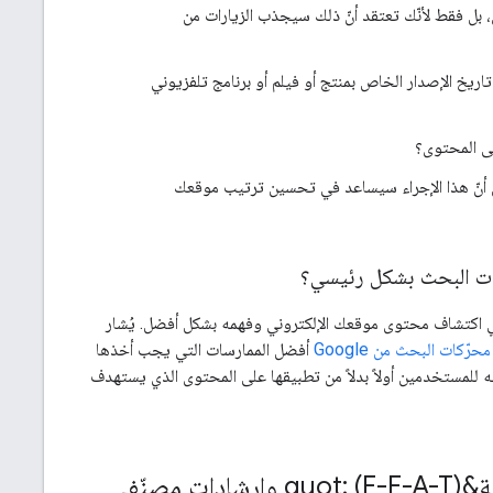
بل فقط لأنّك تعتقد أنّ ذلك سيجذب الزيارات من
اريخ الإصدار الخاص بمنتج أو فيلم أو برنامج تلفزيوني
لى المحتوى؟
ّ أنّ هذا الإجراء سيساعد في تحسين ترتيب موقعك
ي اكتشاف محتوى موقعك الإلكتروني وفهمه بشكل أفضل. يُشار
ّكات البحث من Google
أفضل الممارسات التي يجب أخذها
ه للمستخدمين أولاً بدلاً من تطبيقها على المحتوى الذي يستهدف
التعرّف على مؤشر &quot;التجربة والخبرة والمصداقية والموثوقية&quot; (E-E-A-T) وإرشادات مصنّفي