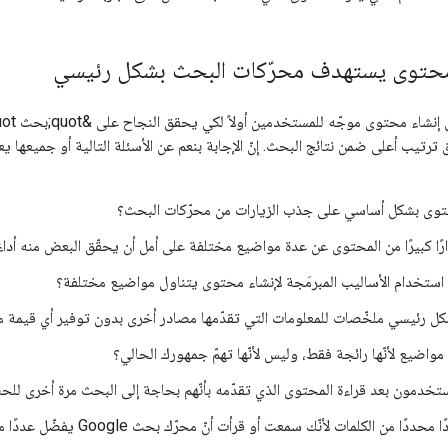
 محتوى يستهدف محرّكات البحث بشكل رئيسي
تيب أعلى ضمن نتائج البحث. إنّ الإجابة بنعم عن الأسئلة التالية أو جميعها يعن
حتوى بشكل أساسي على جذب الزيارات من محرّكات البحث؟
ًا كبيرًا من المحتوى عن عدة مواضيع مختلفة على أمل أن يحقّق البعض منه أداءً
استخدام الأساليب المبرمَجة لإنشاء محتوى يتناول مواضيع مختلفة؟
 رئيسي ملخّصات للمعلومات التي تقدّمها مصادر أخرى بدون توفير أي قيمة 
اضيع لأنّها رائجة فقط، وليس لأنّها تهمّ جمهورك الحالي؟
تخدمون بعد قراءة المحتوى الذي تقدّمه بأنّهم بحاجة إلى البحث مرة أخرى 
لكلمات لأنّك سمعت أو قرأت أنّ محرّك بحث Google يفضّل عددًا معيّنًا من الكلمات؟ (علمًا أنّ ذلك ليس صحيحًا)