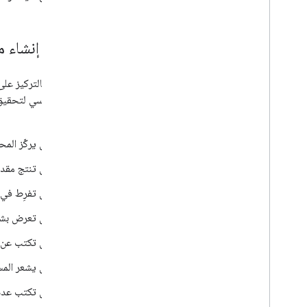
تجنُّب إنشاء
بشكل رئيسي لتحقيق تر
المحتوى:
هل يركّز الم
هل تنتج مقدار
هل تفرِط في 
هل تعرض بشكل
هل تكتب عن مو
هل يشعر المس
هل تكتب عددًا محددًا من ا