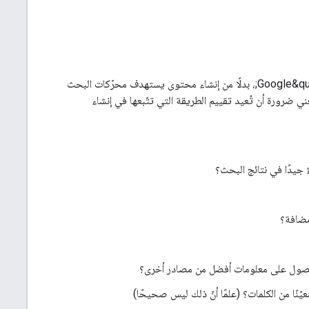
ننصحك بالتركيز على إنشاء محتوى موجّه للمستخدمين أولاً لكي يحقق النجاح على &quot;بحث Google&quot;، بدلًا من إنشاء محتوى يستهدف محرّكات البحث
ي ضرورة أن تُعيد تقييم الطريقة التي تتّبعها في إنشاء
 جيدًا في نتائج البحث؟
مضافة؟
للحصول على معلومات أفضل من مصادر أخرى؟