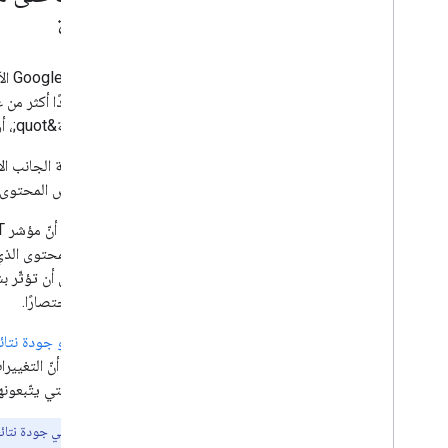
الجودة
إنّ أنظمة Google الآلية مصمَّمة لتستخدم
وموثوقية&quot;، أو ما نشير إليه اختصارًا بـ E-E-A-T.
يكون بعض المحتوى مف
التي يمكن أن تؤثّر 
YMYL اختصارًا.
أمّا
مصنّفو جودة نتائج &quot;بحث &quot
المعايير التي يتّبعو