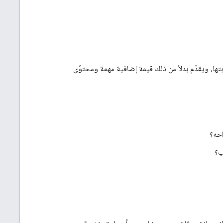
تها، ويقدّم بدلاً من ذلك قيمة إضافية مهمة ومحتوًى
احه؟
ب؟