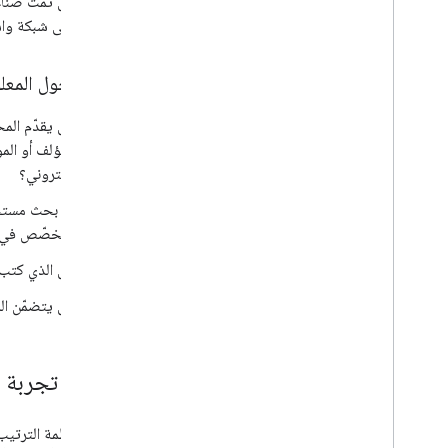
هل تمّت صناع
على شبكة واسع
أسئلة حول المع
هل يقدّم الم
إلكتروني؟
إذا بحث مستخ
متخصّص في ا
هل الذي كتب 
هل يتضمّن الم
تقديم تجربة 