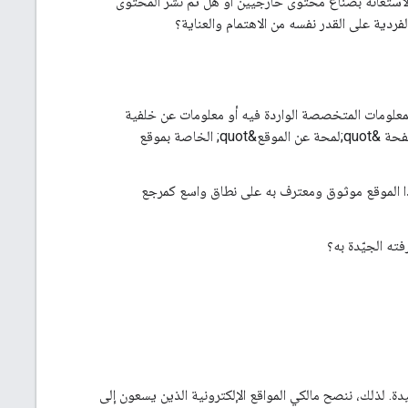
استعانة بصنّاع محتوى خارجيين أو هل تم نشر المحتوى
لفردية على القدر نفسه من الاهتمام والعناية؟
معلومات المتخصصة الواردة فيه أو معلومات عن خلفية
المؤلف أو الموقع الإلكتروني الذي ينشره، مثلاً من خلال روابط تنقلك إلى صفحة المؤلف أو صفحة &quot;لمحة عن الموقع&quot; الخاصة بموقع
ذا الموقع موثوق ومعترف به على نطاق واسع كمرجع
ه الجيّدة به؟
وفّر تجربة صفحة جيدة. لذلك، ننصح مالكي المواقع الإلكترونية الذين يسعون إلى