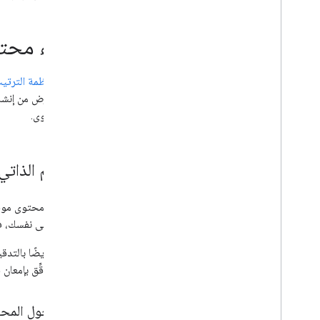
إرشادات حول أدوات ونصائح لتحسين
محركات البحث تابعة لجهات خارجية
إنشاء محتو
الزحف والفهرسة
صُمِّمت
أنظمة الترتيب
الترتيب وشكل الظهور في البحث
يكون الغرض من إنشا
من المحتوى.
رصد الأخطاء وتصحيحها
دلائل متعلّقة بموقع إلكتروني محدّد
التقييم الذات
إنّ تقييم محتوى موق
الأسئلة على نفسك، 
ننصحك أيضًا بالتدقي
البحث؟ دقِّق بإمعان
أسئلة حول المح