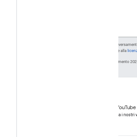
Salvo quando diversamente 
concessi in base alla
licen
Ultimo aggiornamento 202
LinkedIn
YouTube
Unisciti a noi su LinkedIn
Guarda i nostri 