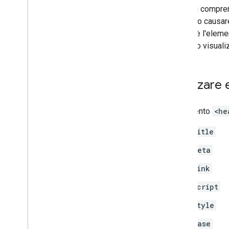
robots
.
txt
cerca di compre
Canonicalizzazione
possono causare 
Siti mobile e indicizzazione mobile-
pagina è l'ele
first
vengono visualiz
AMP
Java
Script
Metadati di pagina e contenuti
Utilizzare 
Metadati di pagina
Metatag
L'elemento
<he
Attributi rel
Rimozioni
title
Modifiche e spostamenti di siti
meta
Ranking e aspetto nella ricerca
link
script
Monitoraggio e debug
style
Guide per siti specifici
base