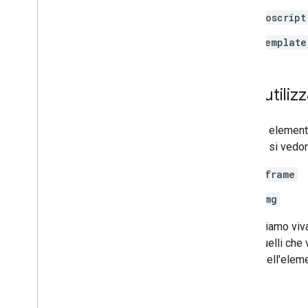
noscript
template
Non utiliz
Nessun elemento
spesso si vedon
iframe
img
Consigliamo viva
dopo quelli che 
la fine dell'ele