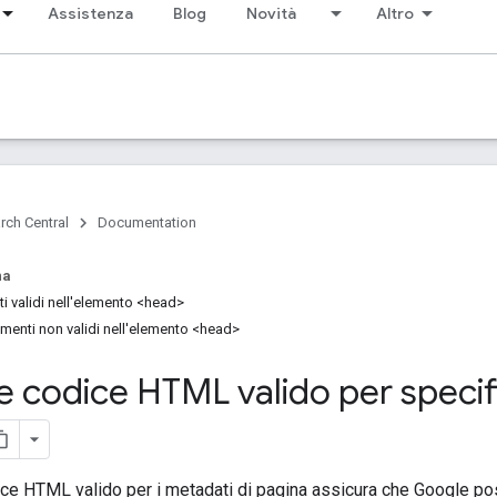
Assistenza
Blog
Novità
Altro
rch Central
Documentation
na
ti validi nell'elemento <head>
ementi non validi nell'elemento <head>
re codice HTML valido per specif
dice HTML valido per i metadati di pagina assicura che Google p