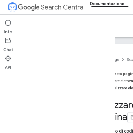
Documentazione
Search Central
Documentation
Info
Presentazione
Chat
Nozioni di base sulla Ricerca
Home page
Sea
API
Concetti fondamentali della SEO
Su questa pagi
Utilizzare elemen
Scansione e indicizzazione
Non utilizzare el
Panoramica
Tipi di file che Google può
indicizzare
Utilizza
Struttura di URL
pagina
Link
Sitemap
Gestione dei crawler
L'utilizzo di co