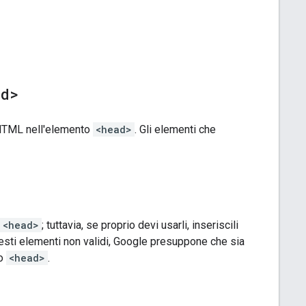
ad>
 HTML nell'elemento
<head>
. Gli elementi che
<head>
; tuttavia, se proprio devi usarli, inseriscili
esti elementi non validi, Google presuppone che sia
to
<head>
.