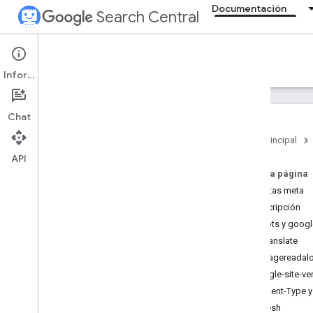
Documentación
Search Central
Documentation
Información
Introducción
Chat
Directrices básicas de la Búsqueda
Página principal
API
Fundamentos de SEO
En esta página
Etiquetas meta
Rastrear e indexar
descripción
Introducción
robots y goog
Tipos de archivo que Google puede
indexar
notranslate
Estructura de URL
nopagereadal
Enlaces
google-site-ver
Sitemaps
Content-Type y
Gestión de rastreadores
refresh