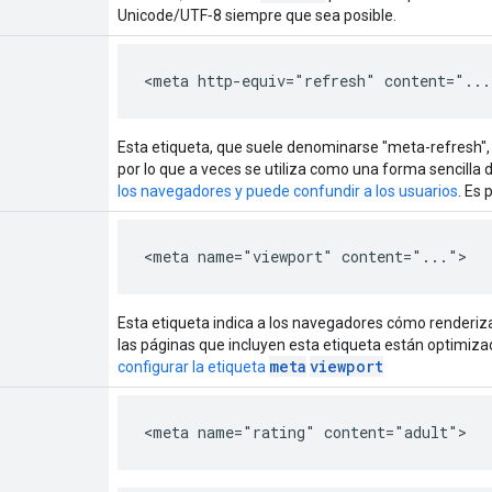
Unicode/UTF‑8 siempre que sea posible.
<meta http-equiv="refresh" content="...
Esta etiqueta, que suele denominarse "meta-refresh", 
por lo que a veces se utiliza como una forma sencilla 
los navegadores y puede confundir a los usuarios
. Es
<meta name="viewport" content="...">
Esta etiqueta indica a los navegadores cómo renderiza
las páginas que incluyen esta etiqueta están optimiz
meta
viewport
configurar la etiqueta
<meta name="rating" content="adult">