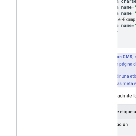
<
meta
chars
<
meta
name
=
Supervisar y depurar
<
meta
name
=
<
title>Examp
<
meta
name
=
Guías específicas para sitios
<
/
head
>

<
/
html
>
Si utilizas un CMS
CMS tenga una página de
Si quieres añadir una et
"añadir etiquetas
meta
w
Google admite l
Lista de etiquet
descripción