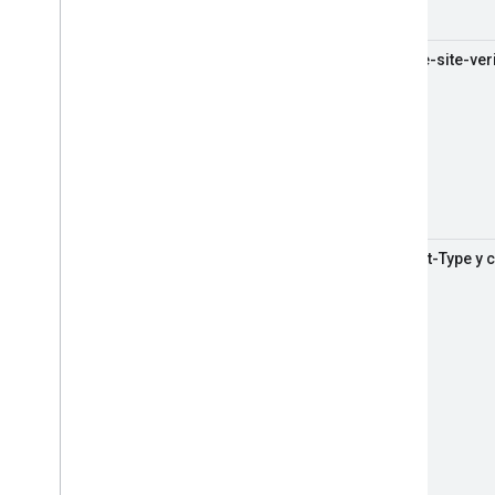
google-site-veri
Content-Type y 