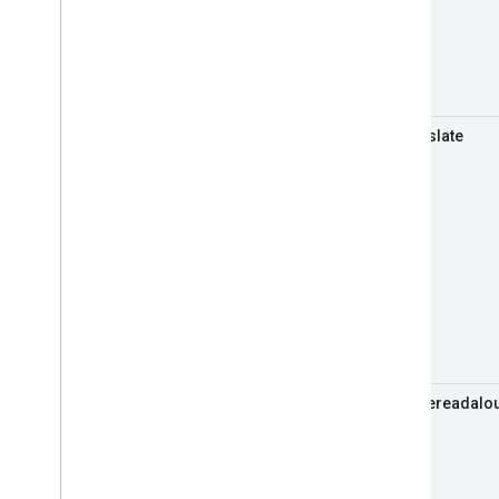
notranslate
nopagereadalo