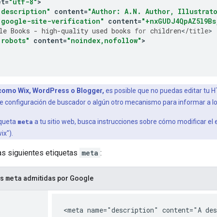
et
=
"utf-8"
>
"description"
content
=
"Author: A.N. Author, Illustrat
"google-site-verification"
content
=
"+nxGUDJ4QpAZ5l9Bs
le
Books
-
high
-
quality
used
books
for
children
<
/
title
"robots"
content
=
"noindex,nofollow"
>
, como Wix, WordPress o Blogger,
es posible que no puedas editar tu 
 configuración de buscador o algún otro mecanismo para informar a lo
iqueta
meta
a tu sitio web, busca instrucciones sobre cómo modificar e
ix").
as siguientes etiquetas
meta
:
meta
as
admitidas por Google
<meta name="description" content="A des