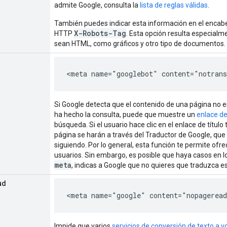
admite Google, consulta la
lista de reglas válidas
.
También puedes indicar esta información en el encab
X-Robots-Tag
HTTP
. Esta opción resulta especialme
sean HTML, como gráficos y otro tipo de documentos.
<meta name="googlebot" content="notran
Si Google detecta que el contenido de una página no e
ha hecho la consulta, puede que muestre un
enlace de
búsqueda. Si el usuario hace clic en el enlace de título
página se harán a través del Traductor de Google, qu
siguiendo. Por lo general, esta función te permite ofr
usuarios. Sin embargo, es posible que haya casos en lo
meta
, indicas a Google que no quieres que traduzca e
ud
<meta name="google" content="nopagerea
Impide que varios
servicios de conversión de texto a 