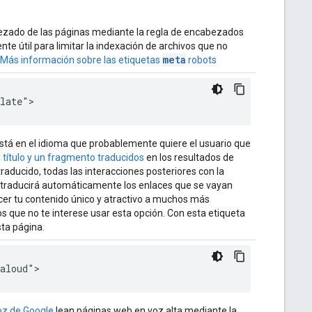
ezado de las páginas mediante la regla de encabezados
nte útil para limitar la indexación de archivos que no
meta
Más información sobre las etiquetas
robots
slate">
stá en el idioma que probablemente quiere el usuario que
 título y un fragmento traducidos
en los resultados de
 traducido, todas las interacciones posteriores con la
e traducirá automáticamente los enlaces que se vayan
ecer tu contenido único y atractivo a muchos más
s que no te interese usar esta opción. Con esta etiqueta
sta página.
daloud">
voz de Google
lean páginas web en voz alta mediante la