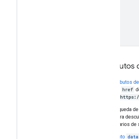
Atributos
Los
atributos d
atributo
href
de
href="https:
La Búsqueda de 
usan para descu
propietarios de 
El
atributo
data