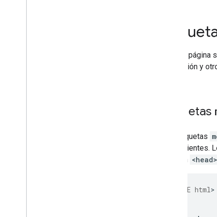
robots
.
txt
Canonicalización
Etiquet
Indexación centrada en los móviles y
los sitios web móviles
AMP
En esta página s
Java
Script
indexación y ot
Metadatos de página y contenido
Metadatos de página
Metaetiquetas
Etiquetas meta y atributos
Etiquetas
HTML que Google admite
Etiqueta meta robots
,
data-
nosnippet y X-Robots-Tag
Las etiquetas
m
noindex
otros clientes. 
atributos rel
sección
<head
Retiradas
Traslados y cambios de sitio
<
!DOCTYPE html
<
html
Posicionamiento y aparición en
<
head
búsquedas