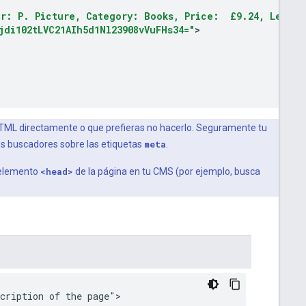
or: P. Picture, Category: Books, Price:  £9.24, Length
jdi102tLVC21AIh5d1Nl23908vVuFHs34="
>
HTML directamente o que prefieras no hacerlo. Seguramente tu
s buscadores sobre las etiquetas
meta
.
l elemento
<head>
de la página en tu CMS (por ejemplo, busca
cription of the page">