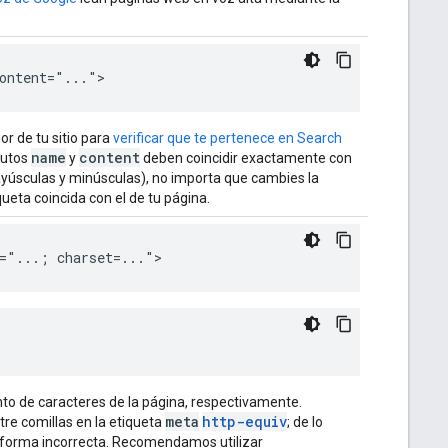
ontent="...">
or de tu sitio para
verificar que te pertenece en Search
name
content
butos
y
deben coincidir exactamente con
ayúsculas y minúsculas), no importa que cambies la
ueta coincida con el de tu página.
="...; charset=...">
unto de caracteres de la página, respectivamente.
meta
http-equiv
tre comillas en la etiqueta
; de lo
 forma incorrecta. Recomendamos utilizar