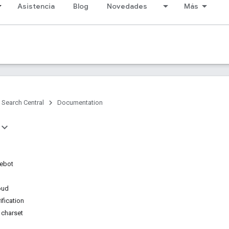
Asistencia
Blog
Novedades
Más
Search Central
Documentation
lebot
oud
ification
 charset