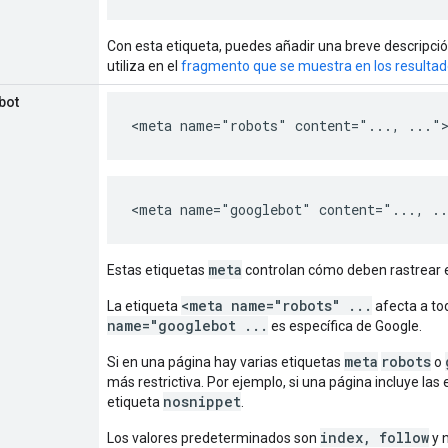
Con esta etiqueta, puedes añadir una breve descripció
utiliza en el
fragmento que se muestra en los resulta
bot
<meta name="robots" content="..., ..."
<meta name="googlebot" content="..., .
meta
Estas etiquetas
controlan cómo deben rastrear e
<meta name="robots" ...
La etiqueta
afecta a to
name="googlebot ...
es específica de Google.
meta
robots
Si en una página hay varias etiquetas
o
más restrictiva. Por ejemplo, si una página incluye las
nosnippet
etiqueta
.
index, follow
Los valores predeterminados son
y n